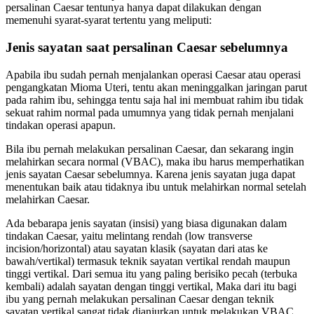
persalinan Caesar tentunya hanya dapat dilakukan dengan
memenuhi syarat-syarat tertentu yang meliputi:
Jenis sayatan saat persalinan Caesar sebelumnya
Apabila ibu sudah pernah menjalankan operasi Caesar atau operasi
pengangkatan Mioma Uteri, tentu akan meninggalkan jaringan parut
pada rahim ibu, sehingga tentu saja hal ini membuat rahim ibu tidak
sekuat rahim normal pada umumnya yang tidak pernah menjalani
tindakan operasi apapun.
Bila ibu pernah melakukan persalinan Caesar, dan sekarang ingin
melahirkan secara normal (VBAC), maka ibu harus memperhatikan
jenis sayatan Caesar sebelumnya. Karena jenis sayatan juga dapat
menentukan baik atau tidaknya ibu untuk melahirkan normal setelah
melahirkan Caesar.
Ada bebarapa jenis sayatan (insisi) yang biasa digunakan dalam
tindakan Caesar, yaitu melintang rendah (low transverse
incision/horizontal) atau sayatan klasik (sayatan dari atas ke
bawah/vertikal) termasuk teknik sayatan vertikal rendah maupun
tinggi vertikal. Dari semua itu yang paling berisiko pecah (terbuka
kembali) adalah sayatan dengan tinggi vertikal, Maka dari itu bagi
ibu yang pernah melakukan persalinan Caesar dengan teknik
sayatan vertikal sangat tidak dianjurkan untuk melakukan VBAC.