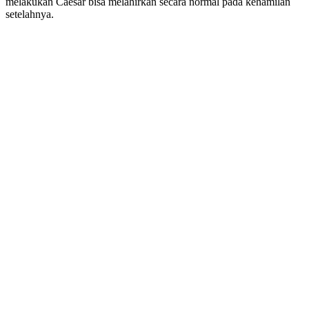
melakukan Caesar bisa melahirkan secara normal pada kehamilan
setelahnya.