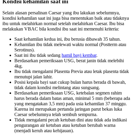
Kondisi kehamilan saat ini
Selain alasan persalinan Caesar yang ibu lakukan sebelumnya,
kondisi kehamilan saat ini juga bisa menentukan baik atau tidaknya
ibu untuk melahirkan normal setelah melahirkan Caesar. Ibu bisa
melakukan VBAC bila kondisi ibu saat ini memenuhi kriteria:
Saat kehamilan kedua ini, ibu berusia dibawah 35 tahun.
Kehamilan ibu tidak melewati waktu normal (Postterm atau
Serotinus).
Saat ini ibu tidak sedang
hamil bayi kembar
.
Berdasarkan pemeriksaan USG, berat janin tidak melebihi
4kg.
Ibu tidak mengalami Plasenta Previa atau letak plasenta tidak
menutupi jalan lahir.
Posisi kepala bayi saat cukup bulan harus berada di bawah,
tidak dalam kondisi melintang atau sungsang.
Berdasarkan pemeriksaan USG, ketebalan segmen rahim
harus berada dalam batas aman, minimal 5 mm (beberapa ada
yang mengatakan 3,5 mm) pada usia kehamilan 37 minggu.
Karena ini merupakan pertanda jaringan parut bekas luka
Caesar sebelumnya telah sembuh sempurna.
Tidak mengalami pecah ketuban dini atau tidak ada indikasi
pengurangan air ketuban atau ketuban berubah warna
(menjadi keruh atau kehijauan).