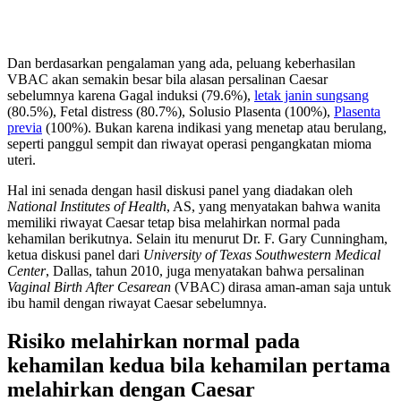
Dan berdasarkan pengalaman yang ada, peluang keberhasilan
VBAC akan semakin besar bila alasan persalinan Caesar
sebelumnya karena Gagal induksi (79.6%),
letak janin sungsang
(80.5%), Fetal distress (80.7%), Solusio Plasenta (100%),
Plasenta
previa
(100%). Bukan karena indikasi yang menetap atau berulang,
seperti panggul sempit dan riwayat operasi pengangkatan mioma
uteri.
Hal ini senada dengan hasil diskusi panel yang diadakan oleh
National Institutes of Health
, AS, yang menyatakan bahwa wanita
memiliki riwayat Caesar tetap bisa melahirkan normal pada
kehamilan berikutnya. Selain itu menurut Dr. F. Gary Cunningham,
ketua diskusi panel dari
University of Texas Southwestern Medical
Center
, Dallas, tahun 2010, juga menyatakan bahwa persalinan
Vaginal Birth After Cesarean
(VBAC) dirasa aman-aman saja untuk
ibu hamil dengan riwayat Caesar sebelumnya.
Risiko melahirkan normal pada
kehamilan kedua bila kehamilan pertama
melahirkan dengan Caesar