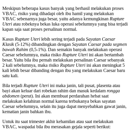
Meskipun beberapa kasus banyak yang berhasil melakukan proses
VBAC, risiko yang dihadapi oleh ibu hamil yang melakukan
VBAC sebenarnya juga besar, yaitu adanya kemungkinan
Rupture
Uteri
atau robeknya bekas luka operasi sebelumnya yang bisa terjadi
kapan saja saat proses persalinan normal.
Kasus
Rupture Uteri
lebih sering terjadi pada
Sayatan Caesar
Klasik
(5-12%) dibandingkan dengan
Sayatan Caesar pada segmen
bawah Rahim
(0,5-1%). Dan semakin banyak melakukan operasi
Caesar sebelumnya, maka risiko
Rupture Uteri
ini akan bertambah
besar. Yaitu bila ibu pernah melakukan persalinan Caesar sebanyak
2 kali sebelumnya, maka risiko
Rupture Uteri
ini akan meningkat 5
kali lebih besar dibanding dengan ibu yang melakukan Caesar baru
satu kali.
Bila terjadi
Rupture Uteri
ini maka janin, tali pusat, plasenta atau
bayi akan keluar dari robekan rahim dan masuk kedalam
rongga
abdomen
(perut). Ini akan membuat perdarahan hebat saat
melakukan kelahiran normal karena terbukanya bekas sayatan
Caesar sebelumnya, selain itu juga dapat menyebabkan gawat janin,
kematian janin bahkan ibu.
Untuk itu saat trimester akhir kehamilan atau saat melakukan
VBAC, waspadai bila ibu merasakan gejala seperti berikut: