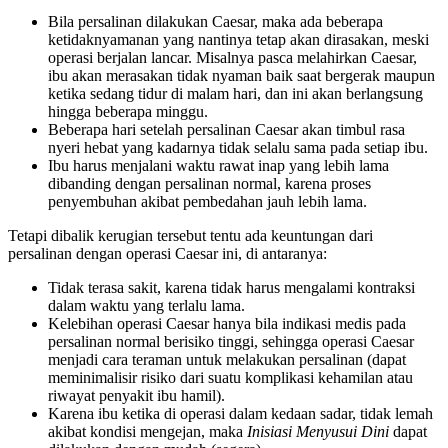
Bila persalinan dilakukan Caesar, maka ada beberapa
ketidaknyamanan yang nantinya tetap akan dirasakan, meski
operasi berjalan lancar. Misalnya pasca melahirkan Caesar,
ibu akan merasakan tidak nyaman baik saat bergerak maupun
ketika sedang tidur di malam hari, dan ini akan berlangsung
hingga beberapa minggu.
Beberapa hari setelah persalinan Caesar akan timbul rasa
nyeri hebat yang kadarnya tidak selalu sama pada setiap ibu.
Ibu harus menjalani waktu rawat inap yang lebih lama
dibanding dengan persalinan normal, karena proses
penyembuhan akibat pembedahan jauh lebih lama.
Tetapi dibalik kerugian tersebut tentu ada keuntungan dari
persalinan dengan operasi Caesar ini, di antaranya:
Tidak terasa sakit, karena tidak harus mengalami kontraksi
dalam waktu yang terlalu lama.
Kelebihan operasi Caesar hanya bila indikasi medis pada
persalinan normal berisiko tinggi, sehingga operasi Caesar
menjadi cara teraman untuk melakukan persalinan (dapat
meminimalisir risiko dari suatu komplikasi kehamilan atau
riwayat penyakit ibu hamil).
Karena ibu ketika di operasi dalam kedaan sadar, tidak lemah
akibat kondisi mengejan, maka
Inisiasi Menyusui Dini
dapat