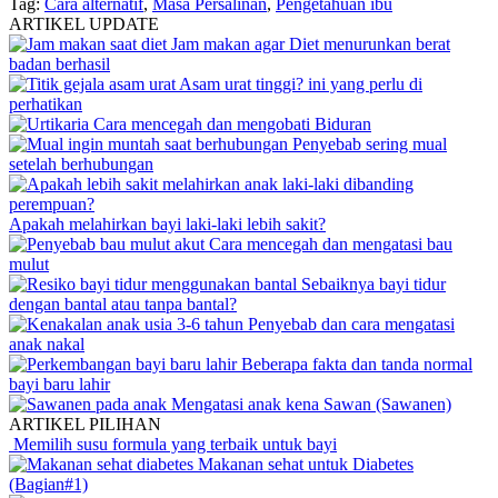
Tag:
Cara alternatif
,
Masa Persalinan
,
Pengetahuan ibu
ARTIKEL UPDATE
Jam makan agar Diet menurunkan berat
badan berhasil
Asam urat tinggi? ini yang perlu di
perhatikan
Cara mencegah dan mengobati Biduran
Penyebab sering mual
setelah berhubungan
Apakah melahirkan bayi laki-laki lebih sakit?
Cara mencegah dan mengatasi bau
mulut
Sebaiknya bayi tidur
dengan bantal atau tanpa bantal?
Penyebab dan cara mengatasi
anak nakal
Beberapa fakta dan tanda normal
bayi baru lahir
Mengatasi anak kena Sawan (Sawanen)
ARTIKEL PILIHAN
Memilih susu formula yang terbaik untuk bayi
Makanan sehat untuk Diabetes
(Bagian#1)