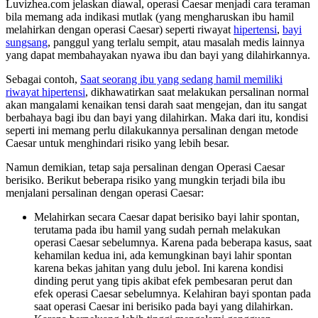
Luvizhea.com jelaskan diawal, operasi Caesar menjadi cara teraman
bila memang ada indikasi mutlak (yang mengharuskan ibu hamil
melahirkan dengan operasi Caesar) seperti riwayat
hipertensi
,
bayi
sungsang
, panggul yang terlalu sempit, atau masalah medis lainnya
yang dapat membahayakan nyawa ibu dan bayi yang dilahirkannya.
Sebagai contoh,
Saat seorang ibu yang sedang hamil memiliki
riwayat hipertensi
, dikhawatirkan saat melakukan persalinan normal
akan mangalami kenaikan tensi darah saat mengejan, dan itu sangat
berbahaya bagi ibu dan bayi yang dilahirkan. Maka dari itu, kondisi
seperti ini memang perlu dilakukannya persalinan dengan metode
Caesar untuk menghindari risiko yang lebih besar.
Namun demikian, tetap saja persalinan dengan Operasi Caesar
berisiko. Berikut beberapa risiko yang mungkin terjadi bila ibu
menjalani persalinan dengan operasi Caesar:
Melahirkan secara Caesar dapat berisiko bayi lahir spontan,
terutama pada ibu hamil yang sudah pernah melakukan
operasi Caesar sebelumnya. Karena pada beberapa kasus, saat
kehamilan kedua ini, ada kemungkinan bayi lahir spontan
karena bekas jahitan yang dulu jebol. Ini karena kondisi
dinding perut yang tipis akibat efek pembesaran perut dan
efek operasi Caesar sebelumnya. Kelahiran bayi spontan pada
saat operasi Caesar ini berisiko pada bayi yang dilahirkan.