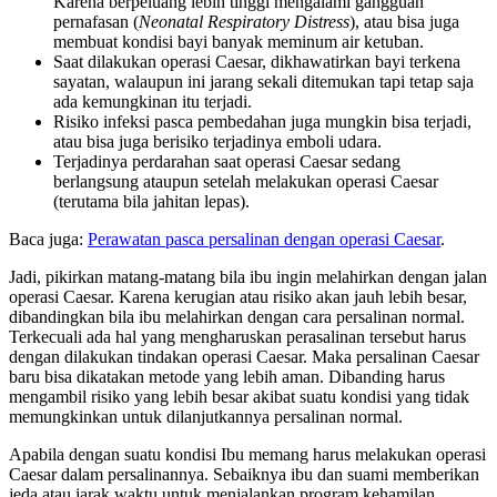
Karena berpeluang lebih tinggi mengalami gangguan
pernafasan (
Neonatal Respiratory Distress
), atau bisa juga
membuat kondisi bayi banyak meminum air ketuban.
Saat dilakukan operasi Caesar, dikhawatirkan bayi terkena
sayatan, walaupun ini jarang sekali ditemukan tapi tetap saja
ada kemungkinan itu terjadi.
Risiko infeksi pasca pembedahan juga mungkin bisa terjadi,
atau bisa juga berisiko terjadinya emboli udara.
Terjadinya perdarahan saat operasi Caesar sedang
berlangsung ataupun setelah melakukan operasi Caesar
(terutama bila jahitan lepas).
Baca juga:
Perawatan pasca persalinan dengan operasi Caesar
.
Jadi, pikirkan matang-matang bila ibu ingin melahirkan dengan jalan
operasi Caesar. Karena kerugian atau risiko akan jauh lebih besar,
dibandingkan bila ibu melahirkan dengan cara persalinan normal.
Terkecuali ada hal yang mengharuskan perasalinan tersebut harus
dengan dilakukan tindakan operasi Caesar. Maka persalinan Caesar
baru bisa dikatakan metode yang lebih aman. Dibanding harus
mengambil risiko yang lebih besar akibat suatu kondisi yang tidak
memungkinkan untuk dilanjutkannya persalinan normal.
Apabila dengan suatu kondisi Ibu memang harus melakukan operasi
Caesar dalam persalinannya. Sebaiknya ibu dan suami memberikan
jeda atau jarak waktu untuk menjalankan program kehamilan