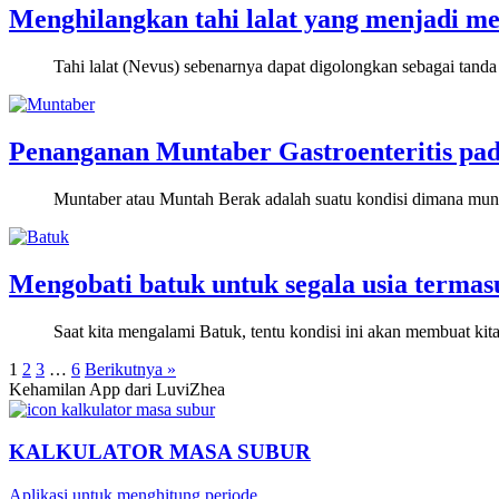
Menghilangkan tahi lalat yang menjadi m
Tahi lalat (Nevus) sebenarnya dapat digolongkan sebagai tanda l
Penanganan Muntaber Gastroenteritis pa
Muntaber atau Muntah Berak adalah suatu kondisi dimana muncul
Mengobati batuk untuk segala usia termas
Saat kita mengalami Batuk, tentu kondisi ini akan membuat kita
1
2
3
…
6
Berikutnya »
Kehamilan App dari LuviZhea
KALKULATOR MASA SUBUR
Aplikasi untuk menghitung periode