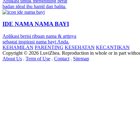
Aplikasi untuk menghitung berat
badan ideal ibu hamil dan balita.
IDE NAMA NAMA BAYI
Aplikasi berisi ribuan nama & artinya
sebagai inspirasi nama bayi Anda.
KEHAMILAN
PARENTING
KESEHATAN
KECANTIKAN
Copyright © 2026 LuviZhea. Reproduction in whole or in part without
About Us
.
Term of Use
.
Contact
.
Sitemap