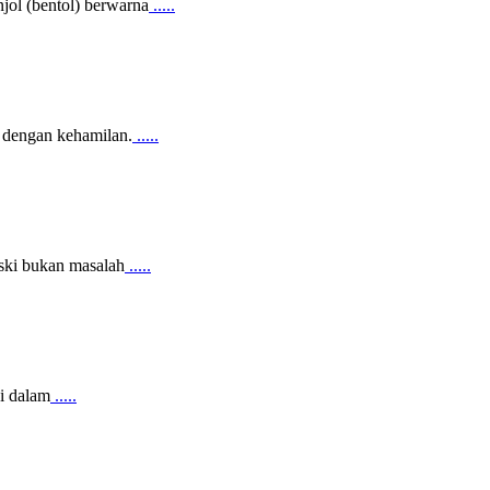
njol (bentol) berwarna
.....
 dengan kehamilan.
.....
eski bukan masalah
.....
ni dalam
.....