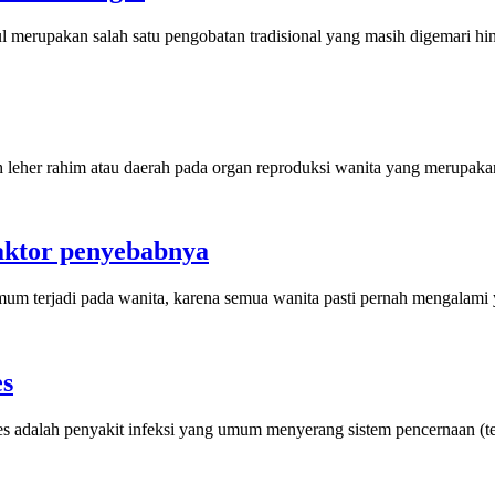
erupakan salah satu pengobatan tradisional yang masih digemari hing
h leher rahim atau daerah pada organ reproduksi wanita yang merupaka
faktor penyebabnya
mum terjadi pada wanita, karena semua wanita pasti pernah mengalam
es
es adalah penyakit infeksi yang umum menyerang sistem pencernaan (t