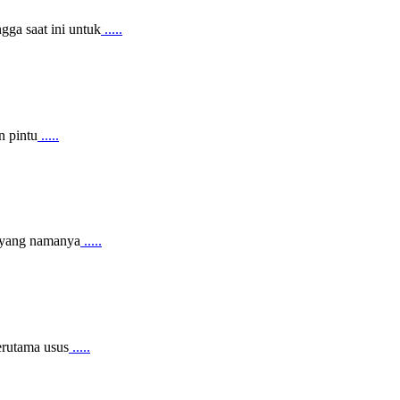
ga saat ini untuk
.....
n pintu
.....
i yang namanya
.....
erutama usus
.....