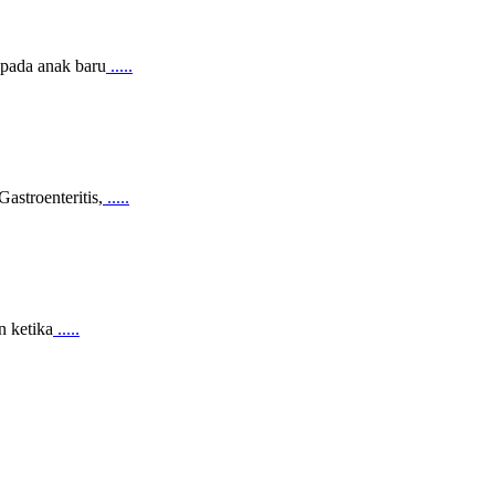
t pada anak baru
.....
astroenteritis,
.....
n ketika
.....