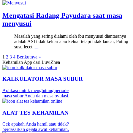
Mengatasi Radang Payudara saat masa
menyusui
Masalah yang sering dialami oleh ibu menyusui diantaranya
adalah ASI tidak keluar atau keluar tetapi tidak lancar, Puting
susu lecet
.....
1
2
3
4
Berikutnya »
Kehamilan App dari LuviZhea
KALKULATOR MASA SUBUR
Aplikasi untuk menghitung periode
masa subur Anda dan masa ovulasi.
ALAT TES KEHAMILAN
Cek apakah Anda hamil atau tidak?
berdasarkan gejala awal kehamilan.