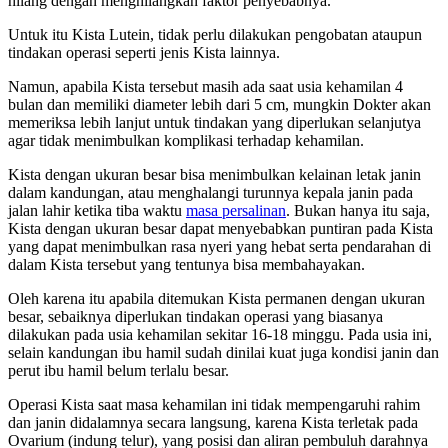
hilang dengan menghilangkan faktor penyebabnya.
Untuk itu Kista Lutein, tidak perlu dilakukan pengobatan ataupun
tindakan operasi seperti jenis Kista lainnya.
Namun, apabila Kista tersebut masih ada saat usia kehamilan 4
bulan dan memiliki diameter lebih dari 5 cm, mungkin Dokter akan
memeriksa lebih lanjut untuk tindakan yang diperlukan selanjutya
agar tidak menimbulkan komplikasi terhadap kehamilan.
Kista dengan ukuran besar bisa menimbulkan kelainan letak janin
dalam kandungan, atau menghalangi turunnya kepala janin pada
jalan lahir ketika tiba waktu
masa persalinan
. Bukan hanya itu saja,
Kista dengan ukuran besar dapat menyebabkan puntiran pada Kista
yang dapat menimbulkan rasa nyeri yang hebat serta pendarahan di
dalam Kista tersebut yang tentunya bisa membahayakan.
Oleh karena itu apabila ditemukan Kista permanen dengan ukuran
besar, sebaiknya diperlukan tindakan operasi yang biasanya
dilakukan pada usia kehamilan sekitar 16-18 minggu. Pada usia ini,
selain kandungan ibu hamil sudah dinilai kuat juga kondisi janin dan
perut ibu hamil belum terlalu besar.
Operasi Kista saat masa kehamilan ini tidak mempengaruhi rahim
dan janin didalamnya secara langsung, karena Kista terletak pada
Ovarium (indung telur), yang posisi dan aliran pembuluh darahnya