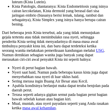
luteum (Kista Lutein).
Kista Patologis, diantaranya: Kista Endometriosis yang isinya
cairan kecokelatan, Kista dermoid yang berasal dari sisa
jaringan embrio (biasanya berisi lemak, tulang, rambut dan
sebagainya), Kista Simplex yang isinya hanya berupa cairan
bening.
Dari beberapa jenis Kista tersebut, ada yang tidak menunjukan
gejala tertentu atau tidak menimbulakn rasa nyeri, sehingga
penderita Kista sering tidak menyadarinya di masa-masa awal
timbulnya penyakit kista ini, dan baru dapat terdeteksi ketika
seorang wanita melakukan pemeriksaan kandungan melalui
USG
.
Namun demikian sebagian wanita juga banyak yang dapat
merasakan ciri-ciri awal penyakit Kista ini seperti halnya:
Nyeri di perut bagian bawah.
Nyeri saat haid, Namun pada beberapa kasus kista juga dapat
menyebabkan rasa nyeri di luar siklus haid.
Sering merasa ingin Buang Air Besar atau Kecil.
Apabila kondisinya berlanjut maka dapat teraba benjolan pada
daerah perut.
Terasa seperti adanya gigitan semut pada bagian perut bagian
bawah sebelah kanan atau bagian kiri.
Mual, muntah, atau nyeri payudara seperti yang Anda rasakan
ketika
masa awal kehamilan
.