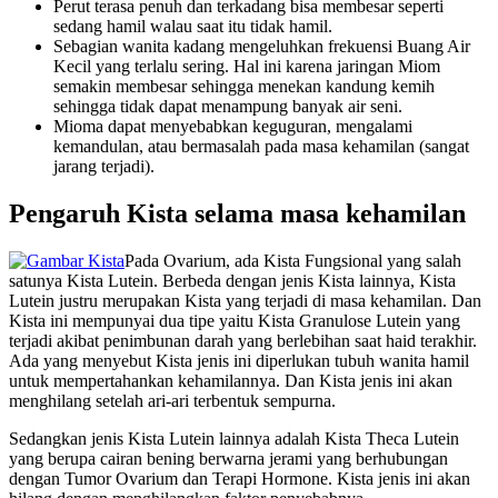
Perut terasa penuh dan terkadang bisa membesar seperti
sedang hamil walau saat itu tidak hamil.
Sebagian wanita kadang mengeluhkan frekuensi Buang Air
Kecil yang terlalu sering. Hal ini karena jaringan Miom
semakin membesar sehingga menekan kandung kemih
sehingga tidak dapat menampung banyak air seni.
Mioma dapat menyebabkan keguguran, mengalami
kemandulan, atau bermasalah pada masa kehamilan (sangat
jarang terjadi).
Pengaruh Kista selama masa kehamilan
Pada Ovarium, ada Kista Fungsional yang salah
satunya Kista Lutein. Berbeda dengan jenis Kista lainnya, Kista
Lutein justru merupakan Kista yang terjadi di masa kehamilan. Dan
Kista ini mempunyai dua tipe yaitu Kista Granulose Lutein yang
terjadi akibat penimbunan darah yang berlebihan saat haid terakhir.
Ada yang menyebut Kista jenis ini diperlukan tubuh wanita hamil
untuk mempertahankan kehamilannya. Dan Kista jenis ini akan
menghilang setelah ari-ari terbentuk sempurna.
Sedangkan jenis Kista Lutein lainnya adalah Kista Theca Lutein
yang berupa cairan bening berwarna jerami yang berhubungan
dengan Tumor Ovarium dan Terapi Hormone. Kista jenis ini akan