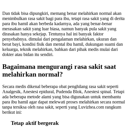
Dan tidak bisa dipungkiri, memang benar melahirkan normal akan
menimbulkan rasa sakit bagi para ibu, tetapi rasa sakit yang di derita
para ibu hamil akan berbeda kadarnya, ada yang benar-benar
merasakan sakit yang luar biasa, namun banyak pula sakit yang
dirasakan hanya sekejap. Tentunya hal ini banyak faktor
penyebabnya. dimulai dari pengalaman melahirkan, ukuran dan
berat bayi, kondisi fisik dan mental ibu hamil, dukungan suami dan
keluarga, teknik melahirkan, bahkan dari pihak medis mulai dari
dokter atau bidan itu sendiri.
Bagaimana mengurangi rasa sakit saat
melahirkan normal?
Secara medis dikenal beberapa obat penghilang rasa sakit seperti
Analgesik, Anestesi epidural, Pudenda Blok, Anestesi spinal. Tetapi
ada beberapa metode alami yang bisa digunakan untuk membantu
para ibu hamil agar dapat melewati proses melahirkan secara normal
tanpa tersiksa oleh rasa sakit, seperti yang Luvizhea.com rangkum
berikut ini:
Tetap aktif bergerak