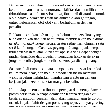
Dalam mempersiapkan diri memasuki masa persalinan, bukan
berarti ibu hamil harus mengurangi aktifitas dan memilih untuk
tidur-tiduran saja. Justru sebaliknya, ibu hamil disarankan untuk
lebih banyak beraktifitas atau melakukan olahraga ringan,
untuk melemaskan otot-otot yang berhubungan dengan
persalinan.
Bahkan disarankan 1-2 minggu sebelum hari persalinan yang
telah ditentukan tiba, ibu hamil mulai membiasakan melakukan
gerakan jongkok berdiri
secara teratur setiap hari, diamana satu
set 8 kali hitungan. Caranya, pegangan 2 tangan pada tempat
tidur atau wastafel atau kursi atau apa saja yang dapat dengan
mudah dijangkau dan dipegang, kemudian lakukan gerakan
jongkok berdiri, jongkok berdiri, seterusnya diulang-ulang.
Saat sudah di rumah sakit atau tempat bersalin, saat kontraksi
belum memuncak, dan menurut medis ibu masih memiliki
waktu sebelum melahirkan, manfaatkan waktu ini dengan
berjalan-jalan kecil di sekitar ruangan bersalin.
Hal ini dapat membantu ibu mempercepat dan memperlancar
proses persalinan. Kenapa demikian? Karena dengan aktif
bergerak maupun berjalan-jalan, akan memicu janin terdorong
masuk ke jalan lahir dengan posisi yang tepat, atau yang sering
kita sebut dengan istilah
Optimal Fetal Positioning
(OFP).