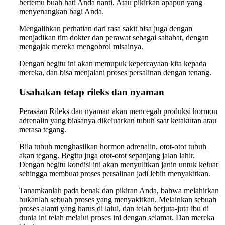
bertemu buah hati Anda nanti. Atau pikirkan apapun yang
menyenangkan bagi Anda.
Mengalihkan perhatian dari rasa sakit bisa juga dengan
menjadikan tim dokter dan perawat sebagai sahabat, dengan
mengajak mereka mengobrol misalnya.
Dengan begitu ini akan memupuk kepercayaan kita kepada
mereka, dan bisa menjalani proses persalinan dengan tenang.
Usahakan tetap rileks dan nyaman
Perasaan Rileks dan nyaman akan mencegah produksi hormon
adrenalin yang biasanya dikeluarkan tubuh saat ketakutan atau
merasa tegang.
Bila tubuh menghasilkan hormon adrenalin, otot-otot tubuh
akan tegang. Begitu juga otot-otot sepanjang jalan lahir.
Dengan begitu kondisi ini akan menyulitkan janin untuk keluar
sehingga membuat proses persalinan jadi lebih menyakitkan.
Tanamkanlah pada benak dan pikiran Anda, bahwa melahirkan
bukanlah sebuah proses yang menyakitkan. Melainkan sebuah
proses alami yang harus di lalui, dan telah berjuta-juta ibu di
dunia ini telah melalui proses ini dengan selamat. Dan mereka