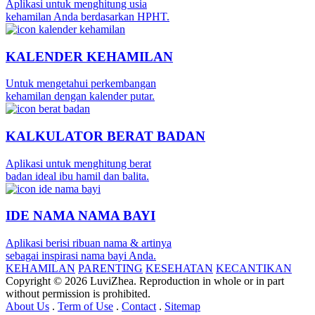
Aplikasi untuk menghitung usia
kehamilan Anda berdasarkan HPHT.
KALENDER KEHAMILAN
Untuk mengetahui perkembangan
kehamilan dengan kalender putar.
KALKULATOR BERAT BADAN
Aplikasi untuk menghitung berat
badan ideal ibu hamil dan balita.
IDE NAMA NAMA BAYI
Aplikasi berisi ribuan nama & artinya
sebagai inspirasi nama bayi Anda.
KEHAMILAN
PARENTING
KESEHATAN
KECANTIKAN
Copyright © 2026 LuviZhea. Reproduction in whole or in part
without permission is prohibited.
About Us
.
Term of Use
.
Contact
.
Sitemap