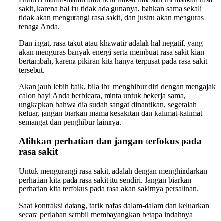
sakit, karena hal itu tidak ada gunanya, bahkan sama sekali
tidak akan mengurangi rasa sakit, dan justru akan menguras
tenaga Anda.
Dan ingat, rasa takut atau khawatir adalah hal negatif, yang
akan menguras banyak energi serta membuat rasa sakit kian
bertambah, karena pikiran kita hanya terpusat pada rasa sakit
tersebut.
Akan jauh lebih baik, bila ibu menghibur diri dengan mengajak
calon bayi Anda berbicara, minta untuk bekerja sama,
ungkapkan bahwa dia sudah sangat dinantikan, segeralah
keluar, jangan biarkan mama kesakitan dan kalimat-kalimat
semangat dan penghibur lainnya.
Alihkan perhatian dan jangan terfokus pada
rasa sakit
Untuk mengurangi rasa sakit, adalah dengan menghindarkan
perhatian kita pada rasa sakit itu sendiri. Jangan biarkan
perhatian kita terfokus pada rasa akan sakitnya persalinan.
Saat kontraksi datang, tarik nafas dalam-dalam dan keluarkan
secara perlahan sambil membayangkan betapa indahnya