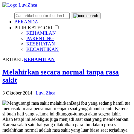
BERANDA
PILIH KATEGORI
KEHAMILAN
PARENTING
KESEHATAN
KECANTIKAN
ARTIKEL
KEHAMILAN
Melahirkan secara normal tanpa rasa
sakit
3 Oktober 2014
|
Luvi Zhea
Bagi ibu yang sedang hamil tua,
memasuki masa persalinan menjadi saat yang dinanti-nanti. Karena
si buah hati yang selama ini ditunggu-tunggu akan segera lahir.
Akan tetapi ini sekaligus juga menjadi saat-saat yang mendebarkan.
Karena salah satu hal yang ditakutkan para ibu dalam proses
melahirkan normal adalah rasa sakit yang luar biasa saat terjadinya