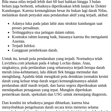
Bila masa nifas terjadi lebih dari 60 hari bahkan hingga 3 bulan
belum juga berhenti, sebaiknya diperiksakan lebih lanjut ke Dokter
Kandungan. Karena kemungkinan besar itu bukan lagi darah Nifas,
melainkan darah penyakit atau pendarahan aktif yang terjadi, akibat:
Adanya luka pada jalan lahir atau struktur kandungan saat
proses persalinan.
Tertinggalnya sisa jaringan dalam rahim.
Kontraksi rahim kurang baik, biasanya karena ibu mengalami
Anemia.
Terjadi Infeksi.
Gangguan pembekuan darah.
Untuk itu, kenali pola pendarahan yang terjadi. Normalnya telah
Luvizhea.com jelaskan pada 4 tahap Lochia diatas. Atau,
singkatnya, pola perdarahan yang seharusnya terjadi berupa darah
merah (sisa-kehitaman), lalu diikuti flek hingga memudar dan
menghilang. Apabila tidak mengikuti pola demikian (semakin kesini
darah yang keluar tetap darah segar) kemungkinannya adalah
perdarahan aktif masih terjadi, dan harus segera diperiksakan untuk
mendapatkan penaganan yang tepat. Mungkin diperlukan
pemeriksan darah, spekulum dan USG untuk menunjang diagnosis.
Dan kondisi ini sebaiknya jangan dibiarkan, karena bisa
menyebabkan pengeluaran darah secara terus menerus selama