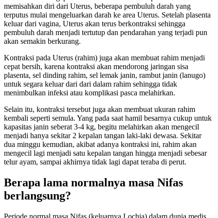
memisahkan diri dari Uterus, beberapa pembuluh darah yang
terputus mulai mengeluarkan darah ke area Uterus. Setelah plasenta
keluar dari vagina, Uterus akan terus berkontraksi sehingga
pembuluh darah menjadi tertutup dan pendarahan yang terjadi pun
akan semakin berkurang.
Kontraksi pada Uterus (rahim) juga akan membuat rahim menjadi
cepat bersih, karena kontraksi akan mendorong jaringan sisa
plasenta, sel dinding rahim, sel lemak janin, rambut janin (lanugo)
untuk segara keluar dari dari dalam rahim sehingga tidak
menimbulkan infeksi atau komplikasi pasca melahirkan.
Selain itu, kontraksi tersebut juga akan membuat ukuran rahim
kembali seperti semula. Yang pada saat hamil besarnya cukup untuk
kapasitas janin seberat 3-4 kg, begitu melahirkan akan mengecil
menjadi hanya sekitar 2 kepalan tangan laki-laki dewasa. Sekitar
dua minggu kemudian, akibat adanya kontraksi ini, rahim akan
mengecil lagi menjadi satu kepalan tangan hingga menjadi sebesar
telur ayam, sampai akhirnya tidak lagi dapat teraba di perut.
Berapa lama normalnya masa Nifas
berlangsung?
Periode normal masa Nifas (keluarnya Lochia) dalam dunia medis