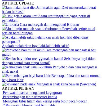
ARTIKEL UPDATE
Jam makan agar Diet menurunkan berat
badan berhasil
Asam urat tinggi? ini yang perlu di
perhatikan
Cara mencegah dan mengobati Biduran
Penyebab sering mual
setelah berhubungan
Apakah melahirkan bayi laki-laki lebih sakit?
Cara mencegah dan mengatasi bau
mulut
Sebaiknya bayi tidur
dengan bantal atau tanpa bantal?
Penyebab dan cara mengatasi
anak nakal
Beberapa fakta dan tanda normal
bayi baru lahir
Mengatasi anak kena Sawan (Sawanen)
ARTIKEL PILIHAN
Perawatan pasca mengalami keguguran
Perkembangan janin trimester kedua
Mengatasi bibir hitam dan kering serta bibir pecah-pecah
7 Perawatan khusus bayi baru lahir