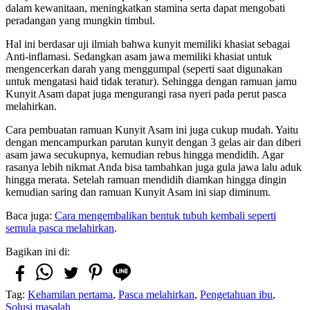
dalam kewanitaan, meningkatkan stamina serta dapat mengobati
peradangan yang mungkin timbul.
Hal ini berdasar uji ilmiah bahwa kunyit memiliki khasiat sebagai
Anti-inflamasi. Sedangkan asam jawa memiliki khasiat untuk
mengencerkan darah yang menggumpal (seperti saat digunakan
untuk mengatasi haid tidak teratur). Sehingga dengan ramuan jamu
Kunyit Asam dapat juga mengurangi rasa nyeri pada perut pasca
melahirkan.
Cara pembuatan ramuan Kunyit Asam ini juga cukup mudah. Yaitu
dengan mencampurkan parutan kunyit dengan 3 gelas air dan diberi
asam jawa secukupnya, kemudian rebus hingga mendidih. Agar
rasanya lebih nikmat Anda bisa tambahkan juga gula jawa lalu aduk
hingga merata. Setelah ramuan mendidih diamkan hingga dingin
kemudian saring dan ramuan Kunyit Asam ini siap diminum.
Baca juga:
Cara mengembalikan bentuk tubuh kembali seperti
semula pasca melahirkan
.
Bagikan ini di:
Tag:
Kehamilan pertama
,
Pasca melahirkan
,
Pengetahuan ibu
,
Solusi masalah