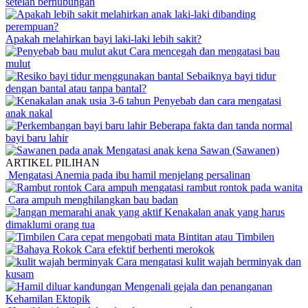
setelah berhubungan
Apakah melahirkan bayi laki-laki lebih sakit?
Cara mencegah dan mengatasi bau
mulut
Sebaiknya bayi tidur
dengan bantal atau tanpa bantal?
Penyebab dan cara mengatasi
anak nakal
Beberapa fakta dan tanda normal
bayi baru lahir
Mengatasi anak kena Sawan (Sawanen)
ARTIKEL PILIHAN
Mengatasi Anemia pada ibu hamil menjelang persalinan
Cara ampuh mengatasi rambut rontok pada wanita
Cara ampuh menghilangkan bau badan
Kenakalan anak yang harus
dimaklumi orang tua
Cara cepat mengobati mata Bintitan atau Timbilen
Cara efektif berhenti merokok
Cara mengatasi kulit wajah berminyak dan
kusam
Mengenali gejala dan penanganan
Kehamilan Ektopik