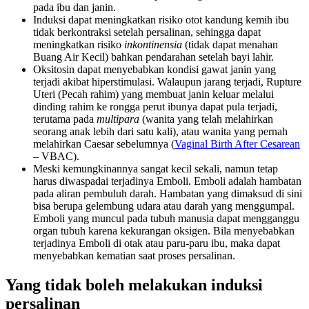
pada ibu dan janin.
Induksi dapat meningkatkan risiko otot kandung kemih ibu
tidak berkontraksi setelah persalinan, sehingga dapat
meningkatkan risiko
inkontinensia
(tidak dapat menahan
Buang Air Kecil) bahkan pendarahan setelah bayi lahir.
Oksitosin dapat menyebabkan kondisi gawat janin yang
terjadi akibat hiperstimulasi. Walaupun jarang terjadi, Rupture
Uteri (Pecah rahim) yang membuat janin keluar melalui
dinding rahim ke rongga perut ibunya dapat pula terjadi,
terutama pada
multipara
(wanita yang telah melahirkan
seorang anak lebih dari satu kali), atau wanita yang pernah
melahirkan Caesar sebelumnya (
Vaginal Birth After Cesarean
– VBAC).
Meski kemungkinannya sangat kecil sekali, namun tetap
harus diwaspadai terjadinya Emboli. Emboli adalah hambatan
pada aliran pembuluh darah. Hambatan yang dimaksud di sini
bisa berupa gelembung udara atau darah yang menggumpal.
Emboli yang muncul pada tubuh manusia dapat mengganggu
organ tubuh karena kekurangan oksigen. Bila menyebabkan
terjadinya Emboli di otak atau paru-paru ibu, maka dapat
menyebabkan kematian saat proses persalinan.
Yang tidak boleh melakukan induksi
persalinan