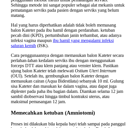
Sehingga metode ini sangat populer sebagai alat mekanis untuk
pematangan serviks pada pasien dengan serviks yang belum
matang.
Hal yang harus diperhatikan adalah tidak boleh memasang
balon Kateter pada ibu hamil dengan perdarahan. ketuban
pecah dini (KPD), pertumbuhan janin terhambat, atau adanya
infeksi vagina maupun
ibu hamil yang mengalami infeksi
saluran kemih
(ISK).
Cara penggunaannya dengan memasukan balon Kateter secara
perlahan-lahan kedalam serviks ibu dengan menggunakan
forceps DTT atau klem panjang atau venster klem. Pastikan
ujung balon Kateter telah melewati
Ostium Uteri Internum
(OUI). Setelah itu, gembungkan balon Kateter dengan
memasukan cairan (Aqua Bidestilata) sebanyak 10 ml. Gulung
sisa Kateter dan masukan ke dalam vagina, atau dapat juga
diplester pada paha ibu bagian dalam. Diamkan selama 12 jam
sambil diobservasi hingga timbul kontraksi uterus, atau
maksimal pemasangan 12 jam.
Memecahkan ketuban (Amniotomi)
Proses ini dilakukan bila kepala bayi telah sampai pada panggul