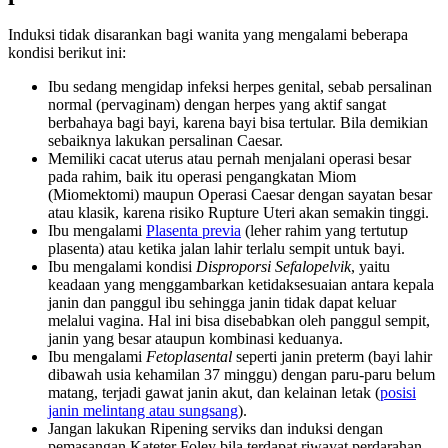
Induksi tidak disarankan bagi wanita yang mengalami beberapa
kondisi berikut ini:
Ibu sedang mengidap infeksi herpes genital, sebab persalinan
normal (pervaginam) dengan herpes yang aktif sangat
berbahaya bagi bayi, karena bayi bisa tertular. Bila demikian
sebaiknya lakukan persalinan Caesar.
Memiliki cacat uterus atau pernah menjalani operasi besar
pada rahim, baik itu operasi pengangkatan Miom
(Miomektomi) maupun Operasi Caesar dengan sayatan besar
atau klasik, karena risiko Rupture Uteri akan semakin tinggi.
Ibu mengalami
Plasenta previa
(leher rahim yang tertutup
plasenta) atau ketika jalan lahir terlalu sempit untuk bayi.
Ibu mengalami kondisi
Disproporsi Sefalopelvik
, yaitu
keadaan yang menggambarkan ketidaksesuaian antara kepala
janin dan panggul ibu sehingga janin tidak dapat keluar
melalui vagina. Hal ini bisa disebabkan oleh panggul sempit,
janin yang besar ataupun kombinasi keduanya.
Ibu mengalami
Fetoplasental
seperti janin preterm (bayi lahir
dibawah usia kehamilan 37 minggu) dengan paru-paru belum
matang, terjadi gawat janin akut, dan kelainan letak (
posisi
janin melintang atau sungsang
).
Jangan lakukan Ripening serviks dan induksi dengan
pemasangan Kateter Foley bila terdapat riwayat perdarahan,