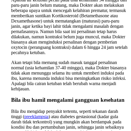
paru-paru janin belum matang, maka Dokter akan melakukan
beberapa upaya untuk mencegah kelahiran prematur, termasuk
memberikan suntikan Kortikosteroid (Betamethasone atau
Dexamethasone) untuk mematangkan (maturasi) paru-paru
janin, agar ketika bayi lahir tidak mengalami masalah dengan
pernafasannya. Namun bila saat ini persalinan tetap harus
dilakukan, namun kontraksi belum juga muncul, maka Dokter
biasanya akan menginduksi persalinan dengan pemberian
oxytocin (perangsang kontraksi) dalam 6 hingga 24 jam setelah
pecahnya ketuban.
Akan tetapi bila memang sudah masuk tanggal persalinan
normal (usia kehamilan 37-40 minggu), maka Dokter biasanya
tidak akan menunggu selama itu untuk memberi induksi pada
ibu, karena menunda induksi bisa meningkatkan risiko infeksi.
Apalagi bila cairan ketuban telah berubah warna menjadi
kehijauan.
Bila ibu hamil mengalami gangguan kesehatan
Bila ibu mengidap penyakit tertentu, seperti tekanan darah
tinggi (
preeklampsia
) atau diabetes gestasional (kadar gula
darah tidak terkontrol) yang mungkin akan berdampak pada
kondisi ibu dan pertumbuhan janin, sehingga janin sebaiknya