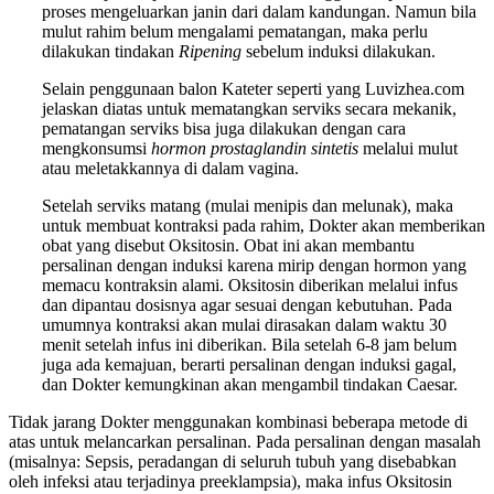
proses mengeluarkan janin dari dalam kandungan. Namun bila
mulut rahim belum mengalami pematangan, maka perlu
dilakukan tindakan
Ripening
sebelum induksi dilakukan.
Selain penggunaan balon Kateter seperti yang Luvizhea.com
jelaskan diatas untuk mematangkan serviks secara mekanik,
pematangan serviks bisa juga dilakukan dengan cara
mengkonsumsi
hormon prostaglandin sintetis
melalui mulut
atau meletakkannya di dalam vagina.
Setelah serviks matang (mulai menipis dan melunak), maka
untuk membuat kontraksi pada rahim, Dokter akan memberikan
obat yang disebut Oksitosin. Obat ini akan membantu
persalinan dengan induksi karena mirip dengan hormon yang
memacu kontraksin alami. Oksitosin diberikan melalui infus
dan dipantau dosisnya agar sesuai dengan kebutuhan. Pada
umumnya kontraksi akan mulai dirasakan dalam waktu 30
menit setelah infus ini diberikan. Bila setelah 6-8 jam belum
juga ada kemajuan, berarti persalinan dengan induksi gagal,
dan Dokter kemungkinan akan mengambil tindakan Caesar.
Tidak jarang Dokter menggunakan kombinasi beberapa metode di
atas untuk melancarkan persalinan. Pada persalinan dengan masalah
(misalnya: Sepsis, peradangan di seluruh tubuh yang disebabkan
oleh infeksi atau terjadinya preeklampsia), maka infus Oksitosin