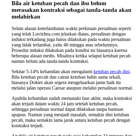
Bila air ketuban pecah dan ibu belum
merasakan kontraksi sebagai tanda-tanda akan
melahirkan
Selain alasan keterlambatan waktu perkiraan persalinan seperti
yang telah Luvizhea.com jelaskan diatas, persalinan dengan
induksi terkadang juga harus dilakukan pada waktu persalinan
yang tidak terlambat, yaitu 40 minggu atau sebelumnya.
Prosedur induksi dilakukan pada kondisi ini biasanya karena
beberapa alasan medis. Misalnya ketika selaput ketuban pecah
namun belum ada tanda-tanda kontraksi.
Sekitar 5-14% kehamilan akan mengalami
ketuban pecah dini
.
Bila ketuban pecah dan cairan ketuban habis sama sekali,
biasanya Dokter akan segera mengeluarkan janin baik itu
melalui jalan operasi Caesar ataupun melalui persalinan normal.
Apabila kehamilan sudah memasuki fase akhir, maka kontraksi
akan terjadi dalam waktu 24 jam setelah ketuban pecah,
sehingga persalinan normal dapat dilakukan tanpa bantuan
apapun. Namun yang menjadi masalah, semakin dini ketuban
pecah, maka semakin lama jarak antara ketuban pecah dengan
kontraksi terjadi.
Apabila air ketuban pecah pada usia kehamilan 34 minggu dan