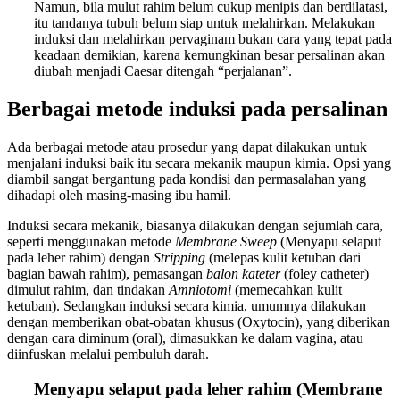
Namun, bila mulut rahim belum cukup menipis dan berdilatasi,
itu tandanya tubuh belum siap untuk melahirkan. Melakukan
induksi dan melahirkan pervaginam bukan cara yang tepat pada
keadaan demikian, karena kemungkinan besar persalinan akan
diubah menjadi Caesar ditengah “perjalanan”.
Berbagai metode induksi pada persalinan
Ada berbagai metode atau prosedur yang dapat dilakukan untuk
menjalani induksi baik itu secara mekanik maupun kimia. Opsi yang
diambil sangat bergantung pada kondisi dan permasalahan yang
dihadapi oleh masing-masing ibu hamil.
Induksi secara mekanik, biasanya dilakukan dengan sejumlah cara,
seperti menggunakan metode
Membrane Sweep
(Menyapu selaput
pada leher rahim) dengan
Stripping
(melepas kulit ketuban dari
bagian bawah rahim), pemasangan
balon kateter
(foley catheter)
dimulut rahim, dan tindakan
Amniotomi
(memecahkan kulit
ketuban). Sedangkan induksi secara kimia, umumnya dilakukan
dengan memberikan obat-obatan khusus (Oxytocin), yang diberikan
dengan cara diminum (oral), dimasukkan ke dalam vagina, atau
diinfuskan melalui pembuluh darah.
Menyapu selaput pada leher rahim (Membrane