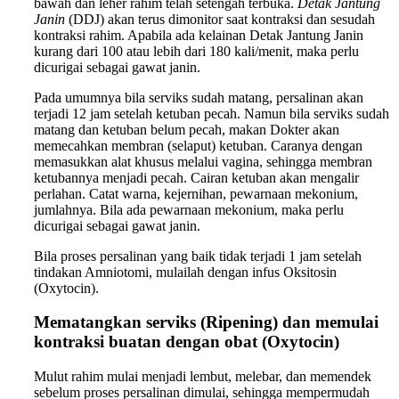
bawah dan leher rahim telah setengah terbuka.
Detak Jantung
Janin
(DDJ) akan terus dimonitor saat kontraksi dan sesudah
kontraksi rahim. Apabila ada kelainan Detak Jantung Janin
kurang dari 100 atau lebih dari 180 kali/menit, maka perlu
dicurigai sebagai gawat janin.
Pada umumnya bila serviks sudah matang, persalinan akan
terjadi 12 jam setelah ketuban pecah. Namun bila serviks sudah
matang dan ketuban belum pecah, makan Dokter akan
memecahkan membran (selaput) ketuban. Caranya dengan
memasukkan alat khusus melalui vagina, sehingga membran
ketubannya menjadi pecah. Cairan ketuban akan mengalir
perlahan. Catat warna, kejernihan, pewarnaan mekonium,
jumlahnya. Bila ada pewarnaan mekonium, maka perlu
dicurigai sebagai gawat janin.
Bila proses persalinan yang baik tidak terjadi 1 jam setelah
tindakan Amniotomi, mulailah dengan infus Oksitosin
(Oxytocin).
Mematangkan serviks (Ripening) dan memulai
kontraksi buatan dengan obat (Oxytocin)
Mulut rahim mulai menjadi lembut, melebar, dan memendek
sebelum proses persalinan dimulai, sehingga mempermudah