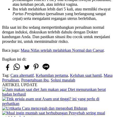
atau ketuban pecah, atau infeksi vagina.
Ibu telah melahirkan lebih dari 5 kali, atau memiliki riwayat
Partus Presipitattus
(persalinan yang berlangsung sangat
cepat) serta mengalami regangan uterus berlebihan,
Bila saat ini ibu sedang mempertimbangkan persalinan normal
dengan induksi, diskusikan terlebih dahulu dengan Dokter
kandungan Anda. Dan pastikan situasi ibu cocok untuk menjalani
prosedur ini, untuk meminimalisir risiko.
Baca juga:
Masa Nifas setelah melahirkan Normal dan Caesar
.
Bagikan ini di:
Tag:
Cara alternatif
,
Kehamilan pertama
,
Keluhan saat hamil
,
Masa
Persalinan
,
Pengetahuan ibu
,
Solusi masalah
ARTIKEL UPDATE
Jam makan agar Diet menurunkan berat
badan berhasil
Asam urat tinggi? ini yang perlu di
perhatikan
Cara mencegah dan mengobati Biduran
Penyebab sering mual