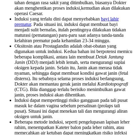
tahan dengan rasa sakit yang ditimbulkan, biasanya Dokter
akan menghentikan proses induksi,kemudian akan dilakukan
operasi Caesar.
Induksi yang terlalu dini dapat menyebabkan
bayi lahir
prematur
. Pada situasi ini, induksi dapat membuat bayi
menjadi sulit bernafas, itulah pentingnya dilakukan tidakan
maturasi (pematangan) paru-paru saat adanya tanda-tanda
kelahiran prematur pada kehamilan 23-34 minggu.
Oksitosin atau Prostaglandin adalah obat-obatan yang
digunakan untuk induksi. Kedua bahan ini berpotensi memicu
beberapa komplikasi, antara lain membuat
Detak Jantung
Janin
(DDJ) menjadi lebih lemah, serta mengurangi suplai
oksigen kepada janin. Selain itu, Janin akan merasa tidak
nyaman, sehingga dapat membuat kondisi gawat janin (fetal
disterss). Itu sebabnya selama proses induksi berlangsung,
Dokter akan memantau gerak janin melalui
Kardiotopografi
(CTG). Bila dianggap terlalu berisiko menimbulkan gawat
janin, proses induksi akan dihentikan.
Induksi dapat mempertinggi risiko gangguan pada tali pusat
masuk ke dalam vagina sebelum persalinan (prolaps tali
pusat). Situasi ini dapat menekan tali dan mengurangi aliran
oksigen untuk janin.
Beberapa metode induksi, seperti pengelupasan lapisan leher
rahim, menempatkan Kateter balon pada leher rahim, atau
memecahkan air ketuban dapat meningkatkan risiko infeksi