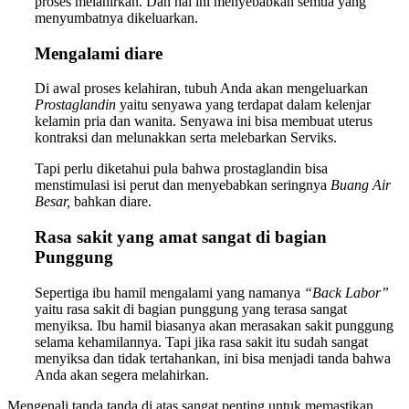
proses melahirkan. Dan hal ini menyebabkan semua yang
menyumbatnya dikeluarkan.
Mengalami diare
Di awal proses kelahiran, tubuh Anda akan mengeluarkan
Prostaglandin
yaitu senyawa yang terdapat dalam kelenjar
kelamin pria dan wanita. Senyawa ini bisa membuat uterus
kontraksi dan melunakkan serta melebarkan Serviks.
Tapi perlu diketahui pula bahwa prostaglandin bisa
menstimulasi isi perut dan menyebabkan seringnya
Buang Air
Besar,
bahkan diare.
Rasa sakit yang amat sangat di bagian
Punggung
Sepertiga ibu hamil mengalami yang namanya
“Back Labor”
yaitu rasa sakit di bagian punggung yang terasa sangat
menyiksa. Ibu hamil biasanya akan merasakan sakit punggung
selama kehamilannya. Tapi jika rasa sakit itu sudah sangat
menyiksa dan tidak tertahankan, ini bisa menjadi tanda bahwa
Anda akan segera melahirkan.
Mengenali tanda tanda di atas sangat penting untuk memastikan