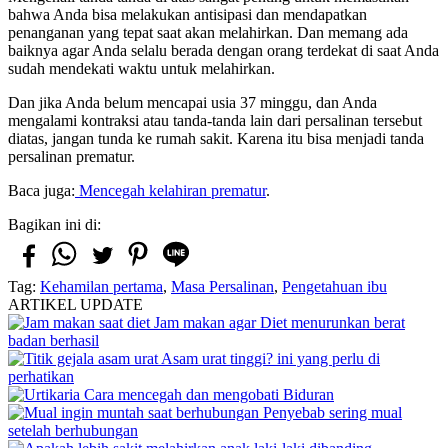
bahwa Anda bisa melakukan antisipasi dan mendapatkan
penanganan yang tepat saat akan melahirkan. Dan memang ada
baiknya agar Anda selalu berada dengan orang terdekat di saat Anda
sudah mendekati waktu untuk melahirkan.
Dan jika Anda belum mencapai usia 37 minggu, dan Anda
mengalami kontraksi atau tanda-tanda lain dari persalinan tersebut
diatas, jangan tunda ke rumah sakit. Karena itu bisa menjadi tanda
persalinan prematur.
Baca juga:
Mencegah kelahiran prematur
.
Bagikan ini di:
Tag:
Kehamilan pertama
,
Masa Persalinan
,
Pengetahuan ibu
ARTIKEL UPDATE
Jam makan agar Diet menurunkan berat
badan berhasil
Asam urat tinggi? ini yang perlu di
perhatikan
Cara mencegah dan mengobati Biduran
Penyebab sering mual
setelah berhubungan