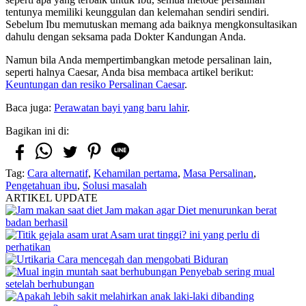
tentunya memiliki keunggulan dan kelemahan sendiri sendiri.
Sebelum Ibu memutuskan memang ada baiknya mengkonsultasikan
dahulu dengan seksama pada Dokter Kandungan Anda.
Namun bila Anda mempertimbangkan metode persalinan lain,
seperti halnya Caesar, Anda bisa membaca artikel berikut:
Keuntungan dan resiko Persalinan Caesar
.
Baca juga:
Perawatan bayi yang baru lahir
.
Bagikan ini di:
Tag:
Cara alternatif
,
Kehamilan pertama
,
Masa Persalinan
,
Pengetahuan ibu
,
Solusi masalah
ARTIKEL UPDATE
Jam makan agar Diet menurunkan berat
badan berhasil
Asam urat tinggi? ini yang perlu di
perhatikan
Cara mencegah dan mengobati Biduran
Penyebab sering mual
setelah berhubungan