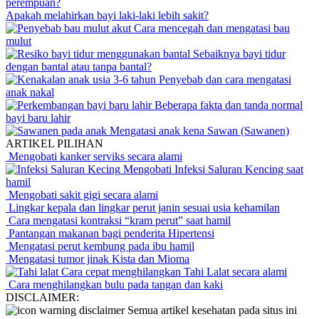
Apakah melahirkan bayi laki-laki lebih sakit?
Cara mencegah dan mengatasi bau
mulut
Sebaiknya bayi tidur
dengan bantal atau tanpa bantal?
Penyebab dan cara mengatasi
anak nakal
Beberapa fakta dan tanda normal
bayi baru lahir
Mengatasi anak kena Sawan (Sawanen)
ARTIKEL PILIHAN
Mengobati kanker serviks secara alami
Mengobati Infeksi Saluran Kencing saat
hamil
Mengobati sakit gigi secara alami
Lingkar kepala dan lingkar perut janin sesuai usia kehamilan
Cara mengatasi kontraksi “kram perut” saat hamil
Pantangan makanan bagi penderita Hipertensi
Mengatasi perut kembung pada ibu hamil
Mengatasi tumor jinak Kista dan Mioma
Cara cepat menghilangkan Tahi Lalat secara alami
Cara menghilangkan bulu pada tangan dan kaki
DISCLAIMER:
Semua artikel kesehatan pada situs ini