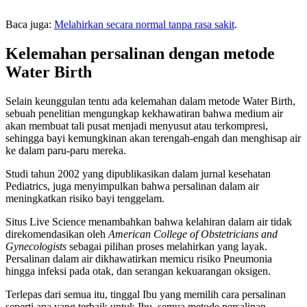
Baca juga:
Melahirkan secara normal tanpa rasa sakit
.
Kelemahan persalinan dengan metode
Water Birth
Selain keunggulan tentu ada kelemahan dalam metode Water Birth,
sebuah penelitian mengungkap kekhawatiran bahwa medium air
akan membuat tali pusat menjadi menyusut atau terkompresi,
sehingga bayi kemungkinan akan terengah-engah dan menghisap air
ke dalam paru-paru mereka.
Studi tahun 2002 yang dipublikasikan dalam jurnal kesehatan
Pediatrics, juga menyimpulkan bahwa persalinan dalam air
meningkatkan risiko bayi tenggelam.
Situs Live Science menambahkan bahwa kelahiran dalam air tidak
direkomendasikan oleh
American College of Obstetricians and
Gynecologists
sebagai pilihan proses melahirkan yang layak.
Persalinan dalam air dikhawatirkan memicu risiko Pneumonia
hingga infeksi pada otak, dan serangan kekuarangan oksigen.
Terlepas dari semua itu, tinggal Ibu yang memilih cara persalinan
seperti apa yang terbaik untuk Ibu, semua metode persalinan