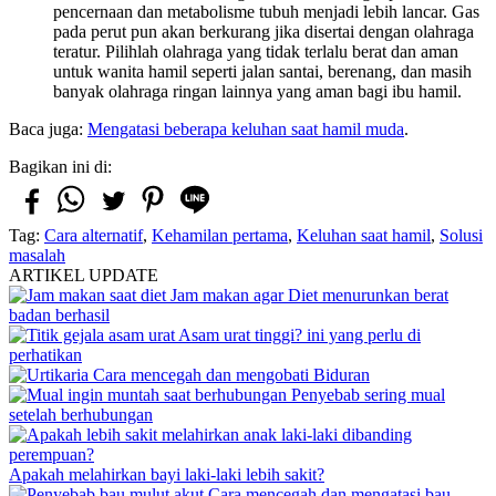
pencernaan dan metabolisme tubuh menjadi lebih lancar. Gas
pada perut pun akan berkurang jika disertai dengan olahraga
teratur. Pilihlah olahraga yang tidak terlalu berat dan aman
untuk wanita hamil seperti jalan santai, berenang, dan masih
banyak olahraga ringan lainnya yang aman bagi ibu hamil.
Baca juga:
Mengatasi beberapa keluhan saat hamil muda
.
Bagikan ini di:
Tag:
Cara alternatif
,
Kehamilan pertama
,
Keluhan saat hamil
,
Solusi
masalah
ARTIKEL UPDATE
Jam makan agar Diet menurunkan berat
badan berhasil
Asam urat tinggi? ini yang perlu di
perhatikan
Cara mencegah dan mengobati Biduran
Penyebab sering mual
setelah berhubungan
Apakah melahirkan bayi laki-laki lebih sakit?
Cara mencegah dan mengatasi bau