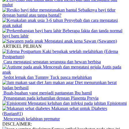
mulut
Sebaiknya bayi tidur
dengan bantal atau tanpa bantal?
Penyebab dan cara mengatasi
anak nakal
Beberapa fakta dan tanda normal
bayi baru lahir
Mengatasi anak kena Sawan (Sawanen)
ARTIKEL PILIHAN
Kaki bengkak setelah melahirkan (Edema
Postpartum)
Cara mengatasi sengatan serangga dan hewan berbisa
Mencegah dan mengatasi gejala Autis pada
anak
Sedot lemak dan Tummy Tuck pasca melahirkan
Jam makan agar Diet menurunkan berat
badan berhasil
Buah-buahan yang menjadi pantangan Ibu hamil
Penanganan pada kehamilan dengan Plasenta Previa
Mengatasi keluhan dan infeksi pada jahitan Episiotomi
Makanan sehat untuk Diabetes
(Bagian#1)
Mencengah kelahiran prematur
DISCLAIMER: