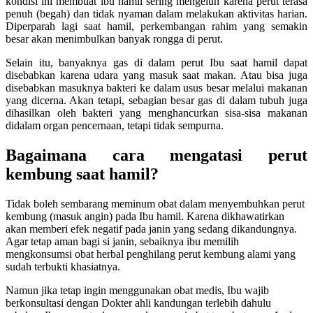
kondisi ini membuat ibu hamil sering mengeluh karena perut terasa
penuh (begah) dan tidak nyaman dalam melakukan aktivitas harian.
Diperparah lagi saat hamil, perkembangan rahim yang semakin
besar akan menimbulkan banyak rongga di perut.
Selain itu, banyaknya gas di dalam perut Ibu saat hamil dapat
disebabkan karena udara yang masuk saat makan. Atau bisa juga
disebabkan masuknya bakteri ke dalam usus besar melalui makanan
yang dicerna. Akan tetapi, sebagian besar gas di dalam tubuh juga
dihasilkan oleh bakteri yang menghancurkan sisa-sisa makanan
didalam organ pencernaan, tetapi tidak sempurna.
Bagaimana cara mengatasi perut
kembung saat hamil?
Tidak boleh sembarang meminum obat dalam menyembuhkan perut
kembung (masuk angin) pada Ibu hamil. Karena dikhawatirkan
akan memberi efek negatif pada janin yang sedang dikandungnya.
Agar tetap aman bagi si janin, sebaiknya ibu memilih
mengkonsumsi obat herbal penghilang perut kembung alami yang
sudah terbukti khasiatnya.
Namun jika tetap ingin menggunakan obat medis, Ibu wajib
berkonsultasi dengan Dokter ahli kandungan terlebih dahulu