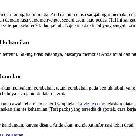
iri-ciri orang hamil muda. Anda akan merasa sangat ingin memakan m
dengan rasa yang menyengat seperti asam atau pedas. Hal ini sangat 
n bisa terjadi selama 9 bulan penuh. Ngidam adalah hal yang sangat n
al kehamilan
 tertentu. Saking tidak tahannya, biasanya membuat Anda mual dan m
ehamilan
akan mengalami perubahan, tetapi perubahan pada bentuk tubuh yang l
mbahnya usia janin di dalam perut.
anda awal kehamilan seperti yang telah
Luvizhea.com
jelaskan diatas
akan alat tes kehamilan (Test pack) yang tersedia di apotek, cara k
 kandungan, karena disana Anda akan mendapat informasi lebih detail l
al kelahiran
.