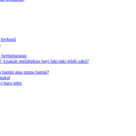
berhasil
n
h berhubungan
Apakah melahirkan bayi laki-laki lebih sakit?
 bantal atau tanpa bantal?
nakal
i baru lahir