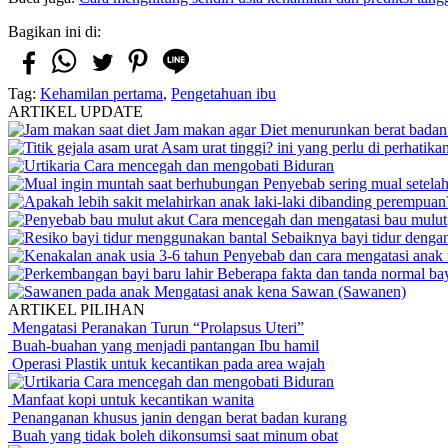
Bagikan ini di:
Tag:
Kehamilan pertama
,
Pengetahuan ibu
ARTIKEL UPDATE
Jam makan agar Diet menurunkan berat badan 
Asam urat tinggi? ini yang perlu di perhatika
Cara mencegah dan mengobati Biduran
Penyebab sering mual setela
Cara mencegah dan mengatasi bau mulut
Sebaiknya bayi tidur dengan
Penyebab dan cara mengatasi anak 
Beberapa fakta dan tanda normal bay
Mengatasi anak kena Sawan (Sawanen)
ARTIKEL PILIHAN
Mengatasi Peranakan Turun “Prolapsus Uteri”
Buah-buahan yang menjadi pantangan Ibu hamil
Operasi Plastik untuk kecantikan pada area wajah
Cara mencegah dan mengobati Biduran
Manfaat kopi untuk kecantikan wanita
Penanganan khusus janin dengan berat badan kurang
Buah yang tidak boleh dikonsumsi saat minum obat