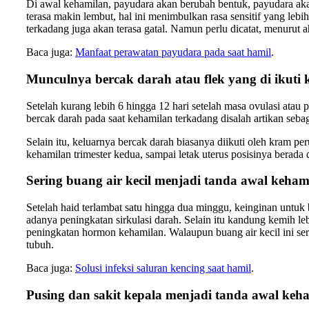
Di awal kehamilan, payudara akan berubah bentuk, payudara aka
terasa makin lembut, hal ini menimbulkan rasa sensitif yang leb
terkadang juga akan terasa gatal. Namun perlu dicatat, menurut 
Baca juga:
Manfaat perawatan payudara pada saat hamil
.
Munculnya bercak darah atau flek yang di ikuti
Setelah kurang lebih 6 hingga 12 hari setelah masa ovulasi ata
bercak darah pada saat kehamilan terkadang disalah artikan sebag
Selain itu, keluarnya bercak darah biasanya diikuti oleh kram per
kehamilan trimester kedua, sampai letak uterus posisinya berada
Sering buang air kecil menjadi tanda awal keham
Setelah haid terlambat satu hingga dua minggu, keinginan untuk
adanya peningkatan sirkulasi darah. Selain itu kandung kemih leb
peningkatan hormon kehamilan. Walaupun buang air kecil ini se
tubuh.
Baca juga:
Solusi infeksi saluran kencing saat hamil
.
Pusing dan sakit kepala menjadi tanda awal keh