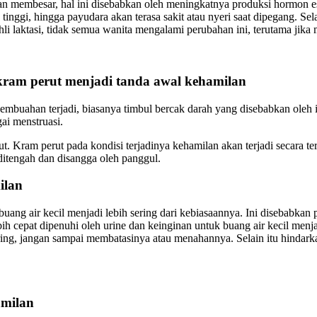
n membesar, hal ini disebabkan oleh meningkatnya produksi hormon est
ih tinggi, hingga payudara akan terasa sakit atau nyeri saat dipegang.
ahli laktasi, tidak semua wanita mengalami perubahan ini, terutama jik
 kram perut menjadi tanda awal kehamilan
u pembuahan terjadi, biasanya timbul bercak darah yang disebabkan ol
ai menstruasi.
ut. Kram perut pada kondisi terjadinya kehamilan akan terjadi secara ter
 ditengah dan disangga oleh panggul.
ilan
 buang air kecil menjadi lebih sering dari kebiasaannya. Ini disebabk
ih cepat dipenuhi oleh urine dan keinginan untuk buang air kecil menja
ring, jangan sampai membatasinya atau menahannya. Selain itu hindark
amilan