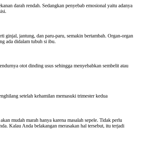
an tekanan darah rendah. Sedangkan penyebab emosional yaitu adanya
isi.
rti ginjal, jantung, dan paru-paru, semakin bertambah. Organ-organ
g ada didalam tubuh si ibu.
gendurnya otot dinding usus sehingga menyebabkan sembelit atau
menghilang setelah kehamilan memasuki trimester kedua
 akan mudah marah hanya karena masalah sepele. Tidak perlu
a. Kalau Anda belakangan merasakan hal tersebut, itu terjadi