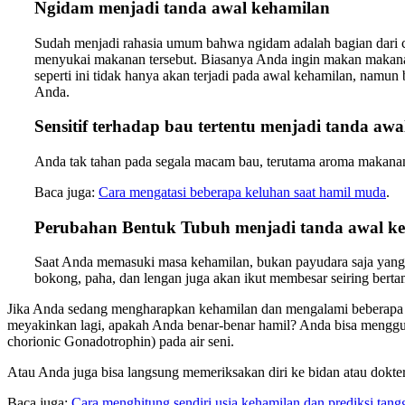
Ngidam menjadi tanda awal kehamilan
Sudah menjadi rahasia umum bahwa ngidam adalah bagian dari c
menyukai makanan tersebut. Biasanya Anda ingin makan makanan 
seperti ini tidak hanya akan terjadi pada awal kehamilan, namu
Anda.
Sensitif terhadap bau tertentu menjadi tanda aw
Anda tak tahan pada segala macam bau, terutama aroma makanan
Baca juga:
Cara mengatasi beberapa keluhan saat hamil muda
.
Perubahan Bentuk Tubuh menjadi tanda awal k
Saat Anda memasuki masa kehamilan, bukan payudara saja yang 
bokong, paha, dan lengan juga akan ikut membesar seiring berta
Jika Anda sedang mengharapkan kehamilan dan mengalami beberapa t
meyakinkan lagi, apakah Anda benar-benar hamil? Anda bisa menggun
chorionic Gonadotrophin) pada air seni.
Atau Anda juga bisa langsung memeriksakan diri ke bidan atau dokter
Baca juga:
Cara menghitung sendiri usia kehamilan dan prediksi tangg