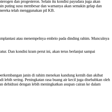
erogen dan progesteron. Selain itu kondisi payudara juga akan
 Selain puting susu membesar dan warnanya akan semakin gelap dan
a mereka telah menggunakan pil KB.
eh implantasi atau menempelnya embrio pada dinding rahim. Munculnya
atur. Dan kondisi kram perut ini, akan terus berlanjut sampai
an perkembangan janin di rahim menekan kandung kemih dan akibat
di lebih sering. Peningkatan rasa buang air kecil juga disebabkan oleh
an dehidrasi dengan lebih meningkatkan asupan cairan ke dalam