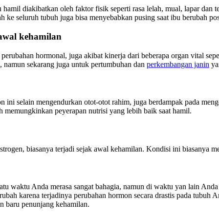
 hamil diakibatkan oleh faktor fisik seperti rasa lelah, mual, lapar d
ah ke seluruh tubuh juga bisa menyebabkan pusing saat ibu berubah pos
 awal kehamilan
perubahan hormonal, juga akibat kinerja dari beberapa organ vital sepe
aja, namun sekarang juga untuk pertumbuhan dan
perkembangan janin
yan
on ini selain mengendurkan otot-otot rahim, juga berdampak pada men
h memungkinkan peyerapan nutrisi yang lebih baik saat hamil.
strogen, biasanya terjadi sejak awal kehamilan. Kondisi ini biasanya 
satu waktu Anda merasa sangat bahagia, namun di waktu yan lain Anda
ah karena terjadinya perubahan hormon secara drastis pada tubuh And
n baru penunjang kehamilan.