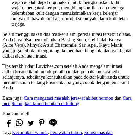
wajah adalah dapat digunakan untuk menghaluskan kulit
wajah, mengatasi keriput, menghilangkan flek dan menjaga
kelembaban kulit dengan memaksimalkan kerja kelenjar
minyak di bawah kulit agar produksi minyak alami kulit tetap
terjaga.
Selain menggunakan dua masker alami pereda iritasi tersebut diatas,
Anda juga bisa memanfaatkan Baking Soda, Gel Lidah Buaya
(Aloe Vera), Minyak Atsiri Chamomile, Sari Apel, Kayu Manis
yang juga terbukti mengurangi kemerahan, bengkak, dan gatal-gatal
akibat alergi atau iritasi.
Tips terakhir dari Luvizhea.com setelah Anda mengalami iritasi
akibat kosmetik ini, untuk pemilihan dan pemakaian kosmetik
selanjutnya, sebaiknya konsultasikan pada dokter kulit Anda untuk
meminta saran tentang kosmetik apa yang cocok dengan jenis kulit
Anda.
Baca juga:
Cara mengatasi masalah jerawat akibat hormon
dan
Cara
menghilangkan komedo hitam di hidung
.
Bagikan ini di:
Tag:
Kecantikan wanita
,
Perawatan tubuh
,
Solusi masalah