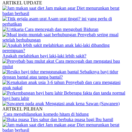
ARTIKEL UPDATE
Jam makan agar Diet menurunkan berat
badan berhasil
Asam urat tinggi? ini yang perlu di
perhatikan
Cara mencegah dan mengobati Biduran
Penyebab sering mual
setelah berhubungan
Apakah melahirkan bayi laki-laki lebih sakit?
Cara mencegah dan mengatasi bau
mulut
Sebaiknya bayi tidur
dengan bantal atau tanpa bantal?
Penyebab dan cara mengatasi
anak nakal
Beberapa fakta dan tanda normal
bayi baru lahir
Mengatasi anak kena Sawan (Sawanen)
ARTIKEL PILIHAN
Cara menghilangkan komedo hitam di hidung
Tips sahur dan berbuka puasa bagi Ibu hamil
Jam makan agar Diet menurunkan berat
badan berhasil