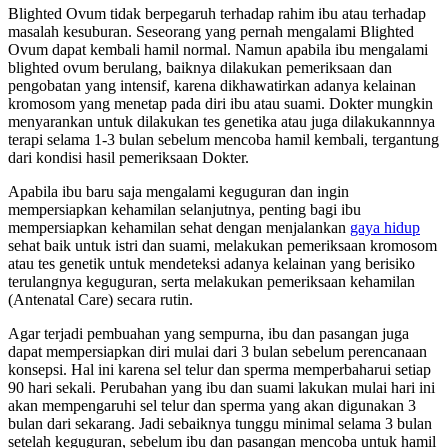
Blighted Ovum tidak berpegaruh terhadap rahim ibu atau terhadap
masalah kesuburan. Seseorang yang pernah mengalami Blighted
Ovum dapat kembali hamil normal. Namun apabila ibu mengalami
blighted ovum berulang, baiknya dilakukan pemeriksaan dan
pengobatan yang intensif, karena dikhawatirkan adanya kelainan
kromosom yang menetap pada diri ibu atau suami. Dokter mungkin
menyarankan untuk dilakukan tes genetika atau juga dilakukannnya
terapi selama 1-3 bulan sebelum mencoba hamil kembali, tergantung
dari kondisi hasil pemeriksaan Dokter.
Apabila ibu baru saja mengalami keguguran dan ingin
mempersiapkan kehamilan selanjutnya, penting bagi ibu
mempersiapkan kehamilan sehat dengan menjalankan
gaya hidup
sehat baik untuk istri dan suami, melakukan pemeriksaan kromosom
atau tes genetik untuk mendeteksi adanya kelainan yang berisiko
terulangnya keguguran, serta melakukan pemeriksaan kehamilan
(Antenatal Care) secara rutin.
Agar terjadi pembuahan yang sempurna, ibu dan pasangan juga
dapat mempersiapkan diri mulai dari 3 bulan sebelum perencanaan
konsepsi. Hal ini karena sel telur dan sperma memperbaharui setiap
90 hari sekali. Perubahan yang ibu dan suami lakukan mulai hari ini
akan mempengaruhi sel telur dan sperma yang akan digunakan 3
bulan dari sekarang. Jadi sebaiknya tunggu minimal selama 3 bulan
setelah keguguran, sebelum ibu dan pasangan mencoba untuk hamil