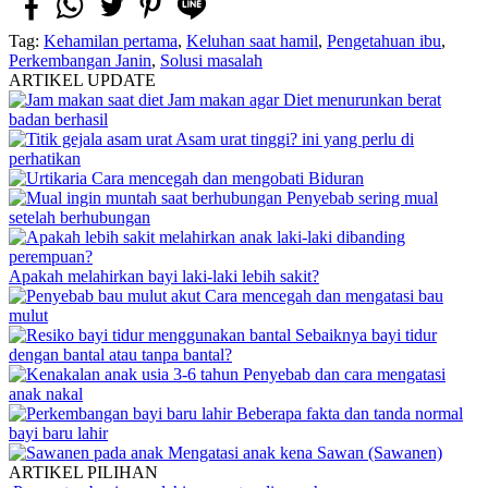
Tag:
Kehamilan pertama
,
Keluhan saat hamil
,
Pengetahuan ibu
,
Perkembangan Janin
,
Solusi masalah
ARTIKEL UPDATE
Jam makan agar Diet menurunkan berat
badan berhasil
Asam urat tinggi? ini yang perlu di
perhatikan
Cara mencegah dan mengobati Biduran
Penyebab sering mual
setelah berhubungan
Apakah melahirkan bayi laki-laki lebih sakit?
Cara mencegah dan mengatasi bau
mulut
Sebaiknya bayi tidur
dengan bantal atau tanpa bantal?
Penyebab dan cara mengatasi
anak nakal
Beberapa fakta dan tanda normal
bayi baru lahir
Mengatasi anak kena Sawan (Sawanen)
ARTIKEL PILIHAN