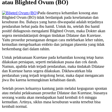
atau Blighted Ovum (BO)
Pada dasarnya kehamilan kosong atau
Blighted Ovum (BO) tidak berdampak pada keselamatan dan
kesuburan ibu. Bahaya yang harus diwaspadai adalah terjadinya
pendarahan hebat pada ibu hamil. Untuk itu, setelah ibu hamil
positif didiagnosis mengalami Blighted Ovum, maka Dokter akan
segera menindaklanjuti dengan tindakan Dilatase dan Kuretase.
Yaitu prosedur penanganan dengan cara melebarkan leher rahim,
kemudian mengeluarkan embrio dan jaringan plasenta yang tidak
berkembang dari dalam rahim.
Untuk pelaksanaan Kuretase pada kehamilan kosong tetap harus
dilakukan persiapan, seperti melakukan puasa dan cek darah.
Namun, apabila telah terjadi pendarahan, maka tindakah Dilatase
dan Kuretase harus segera dilakukan. Dikhawatirkan bila
perdarahan yang terjadi tergolong berat, maka dapat mengancam
jiwa ibu karena kemungkinan kehabisan darah.
Setelah proses keluarnya kantung janin melalui keguguran spontan
atau melalui pelaksanaan prosedur Dilatase dan Kuretase, biasanya
seorang wanita akan mendapatkan haid kembali 4-6 minggu
kemudian. Artinya, siklus masa kesuburan wanita tersebut bisa
kembali normal.