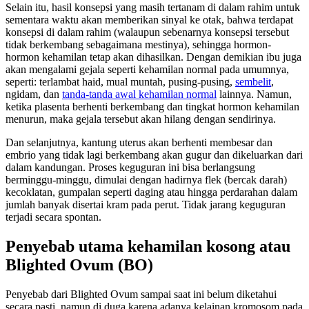
Selain itu, hasil konsepsi yang masih tertanam di dalam rahim untuk
sementara waktu akan memberikan sinyal ke otak, bahwa terdapat
konsepsi di dalam rahim (walaupun sebenarnya konsepsi tersebut
tidak berkembang sebagaimana mestinya), sehingga hormon-
hormon kehamilan tetap akan dihasilkan. Dengan demikian ibu juga
akan mengalami gejala seperti kehamilan normal pada umumnya,
seperti: terlambat haid, mual muntah, pusing-pusing,
sembelit
,
ngidam, dan
tanda-tanda awal kehamilan normal
lainnya. Namun,
ketika plasenta berhenti berkembang dan tingkat hormon kehamilan
menurun, maka gejala tersebut akan hilang dengan sendirinya.
Dan selanjutnya, kantung uterus akan berhenti membesar dan
embrio yang tidak lagi berkembang akan gugur dan dikeluarkan dari
dalam kandungan. Proses keguguran ini bisa berlangsung
berminggu-minggu, dimulai dengan hadirnya flek (bercak darah)
kecoklatan, gumpalan seperti daging atau hingga perdarahan dalam
jumlah banyak disertai kram pada perut. Tidak jarang keguguran
terjadi secara spontan.
Penyebab utama kehamilan kosong atau
Blighted Ovum (BO)
Penyebab dari Blighted Ovum sampai saat ini belum diketahui
secara pasti, namun di duga karena adanya kelainan kromosom pada