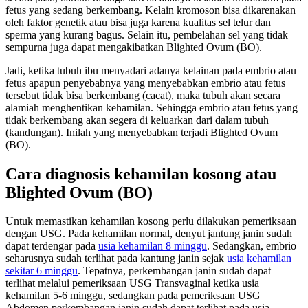
fetus yang sedang berkembang. Kelain kromoson bisa dikarenakan
oleh faktor genetik atau bisa juga karena kualitas sel telur dan
sperma yang kurang bagus. Selain itu, pembelahan sel yang tidak
sempurna juga dapat mengakibatkan Blighted Ovum (BO).
Jadi, ketika tubuh ibu menyadari adanya kelainan pada embrio atau
fetus apapun penyebabnya yang menyebabkan embrio atau fetus
tersebut tidak bisa berkembang (cacat), maka tubuh akan secara
alamiah menghentikan kehamilan. Sehingga embrio atau fetus yang
tidak berkembang akan segera di keluarkan dari dalam tubuh
(kandungan). Inilah yang menyebabkan terjadi Blighted Ovum
(BO).
Cara diagnosis kehamilan kosong atau
Blighted Ovum (BO)
Untuk memastikan kehamilan kosong perlu dilakukan pemeriksaan
dengan USG. Pada kehamilan normal, denyut jantung janin sudah
dapat terdengar pada
usia kehamilan 8 minggu
. Sedangkan, embrio
seharusnya sudah terlihat pada kantung janin sejak
usia kehamilan
sekitar 6 minggu
. Tepatnya, perkembangan janin sudah dapat
terlihat melalui pemeriksaan USG Transvaginal ketika usia
kehamilan 5-6 minggu, sedangkan pada pemeriksaan USG
Abdomen perkembangan janin sudah dapat terlihat pada usia