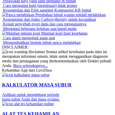
Perawatan bayi yang lahir prematur di rumah
Cara mengatasi haid (menstruasi) tidak teratur
Keunggulan dan Efek samping Kontrasepsi KB Spiral
Perubahan tubuh wanita setelah melahirkan
Keunggulan dan risiko Carboxytherapy untuk kecantikan
Kenali penyebab nyeri dada dan cara mengatasinya
Mengatasi beberapa keluhan saat hamil muda
Manfaat kopi bagi kesehatan
Cara alami mengobati asam urat
Mengembalikan bentuk tubuh pasca melahirkan
DISCLAIMER:
Semua artikel kesehatan pada situs ini
merupakan informasi umum, tidak untuk menggantikan diagnosis
medis dan penanganan yang direkomendasikan oleh Dokter pribadi
Anda.
Baca selengkapnya...
Kehamilan App dari LuviZhea
KALKULATOR MASA SUBUR
Aplikasi untuk menghitung periode
masa subur Anda dan masa ovulasi.
ALAT TES KEHAMILAN