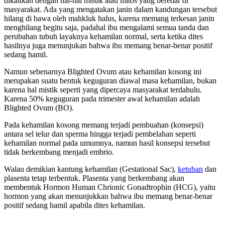
dikaitkan dengan hal-hal mistik atau mitos yang beredar di
masyarakat. Ada yang mengatakan janin dalam kandungan tersebut
hilang di bawa oleh mahkluk halus, karena memang terkesan janin
menghilang begitu saja, padahal ibu mengalami semua tanda dan
perubahan tubuh layaknya kehamilan normal, serta ketika dites
hasilnya juga menunjukan bahwa ibu memang benar-benar positif
sedang hamil.
Namun sebenarnya Blighted Ovum atau kehamilan kosong ini
merupakan suatu bentuk keguguran diawal masa kehamilan, bukan
karena hal mistik seperti yang dipercaya masyarakat terdahulu.
Karena 50% keguguran pada trimester awal kehamilan adalah
Blighted Ovum (BO).
Pada kehamilan kosong memang terjadi pembuahan (konsepsi)
antara sel telur dan sperma hingga terjadi pembelahan seperti
kehamilan normal pada umumnya, namun hasil konsepsi tersebut
tidak berkembang menjadi embrio.
Walau demikian kantung kehamilan (Gestational Sac),
ketuban
dan
plasenta tetap terbentuk. Plasenta yang berkembang akan
membentuk Hormon Human Chrionic Gonadtrophin (HCG), yaitu
hormon yang akan menunjukkan bahwa ibu memang benar-benar
positif sedang hamil apabila dites kehamilan.