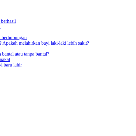
berhasil
n
h berhubungan
Apakah melahirkan bayi laki-laki lebih sakit?
 bantal atau tanpa bantal?
nakal
i baru lahir