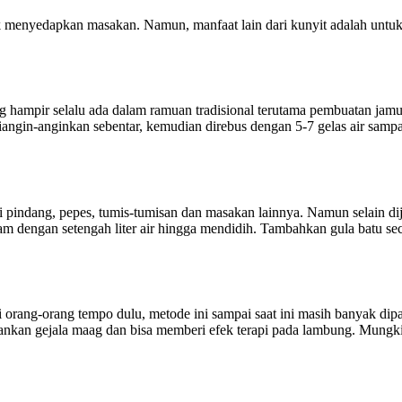
k menyedapkan masakan. Namun, manfaat lain dari kunyit adalah untu
g hampir selalu ada dalam ramuan tradisional terutama pembuatan ja
diangin-anginkan sebentar, kemudian direbus dengan 5-7 gelas air sampa
 pindang, pepes, tumis-tumisan dan masakan lainnya. Namun selain di
m dengan setengah liter air hingga mendidih. Tambahkan gula batu sec
i orang-orang tempo dulu, metode ini sampai saat ini masih banyak dipa
ngankan gejala maag dan bisa memberi efek terapi pada lambung. Mung