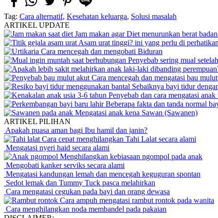
Tag:
Cara alternatif
,
Kesehatan keluarga
,
Solusi masalah
ARTIKEL UPDATE
Jam makan agar Diet menurunkan berat badan 
Asam urat tinggi? ini yang perlu di perhatika
Cara mencegah dan mengobati Biduran
Penyebab sering mual setela
Cara mencegah dan mengatasi bau mulut
Sebaiknya bayi tidur dengan
Penyebab dan cara mengatasi anak 
Beberapa fakta dan tanda normal bay
Mengatasi anak kena Sawan (Sawanen)
ARTIKEL PILIHAN
Apakah puasa aman bagi Ibu hamil dan janin?
Cara cepat menghilangkan Tahi Lalat secara alami
Mengatasi nyeri haid secara alami
Menghilangkan kebiasaan ngompol pada anak
Mengobati kanker serviks secara alami
Mengatasi kandungan lemah dan mencegah keguguran spontan
Sedot lemak dan Tummy Tuck pasca melahirkan
Cara mengatasi cegukan pada bayi dan orang dewasa
Cara ampuh mengatasi rambut rontok pada wanita
Cara menghilangkan noda membandel pada pakaian
DISCLAIMER: