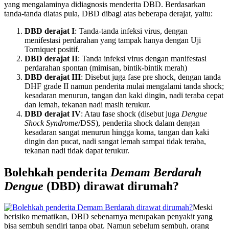
yang mengalaminya didiagnosis menderita DBD. Berdasarkan
tanda-tanda diatas pula, DBD dibagi atas beberapa derajat, yaitu:
DBD derajat I
: Tanda-tanda infeksi virus, dengan
menifestasi perdarahan yang tampak hanya dengan Uji
Torniquet positif.
DBD derajat II
: Tanda infeksi virus dengan manifestasi
perdarahan spontan (mimisan, bintik-bintik merah)
DBD derajat III
: Disebut juga fase pre shock, dengan tanda
DHF grade II namun penderita mulai mengalami tanda shock;
kesadaran menurun, tangan dan kaki dingin, nadi teraba cepat
dan lemah, tekanan nadi masih terukur.
DBD derajat IV
: Atau fase shock (disebut juga
Dengue
Shock Syndrome
/DSS), penderita shock dalam dengan
kesadaran sangat menurun hingga koma, tangan dan kaki
dingin dan pucat, nadi sangat lemah sampai tidak teraba,
tekanan nadi tidak dapat terukur.
Bolehkah penderita
Demam Berdarah
Dengue
(DBD) dirawat dirumah?
Meski
berisiko mematikan, DBD sebenarnya merupakan penyakit yang
bisa sembuh sendiri tanpa obat. Namun sebelum sembuh, orang