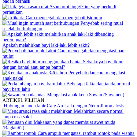
badan berhasil
Asam urat tinggi? ini yang perlu di
perhatikan
Cara mencegah dan mengobati Biduran
Penyebab sering mual
setelah berhubungan
Apakah melahirkan bayi laki-laki lebih sakit?
Cara mencegah dan mengatasi bau
mulut
Sebaiknya bayi tidur
dengan bantal atau tanpa bantal?
Penyebab dan cara mengatasi
anak nakal
Beberapa fakta dan tanda normal
bayi baru lahir
Mengatasi anak kena Sawan (Sawanen)
ARTIKEL PILIHAN
Hubungan tanda lahir Cafe Au Lait dengan Neurofibromatosis
Melahirkan secara normal
tanpa rasa sakit
Makanan yang dapat membuat awet muda
(Bagian#2)
Cara ampuh mengatasi rambut rontok pada wanita