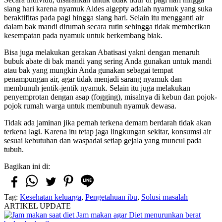
siang hari karena nyamuk Aides aigepty adalah nyamuk yang suka
beraktifitas pada pagi hingga siang hari. Selain itu mengganti air
dalam bak mandi dirumah secara rutin sehingga tidak memberikan
kesempatan pada nyamuk untuk berkembang biak.
Bisa juga melakukan gerakan Abatisasi yakni dengan menaruh
bubuk abate di bak mandi yang sering Anda gunakan untuk mandi
atau bak yang mungkin Anda gunakan sebagai tempat
penampungan air, agar tidak menjadi sarang nyamuk dan
membunuh jentik-jentik nyamuk. Selain itu juga melakukan
penyemprotan dengan asap (fogging), misalnya di kebun dan pojok-
pojok rumah warga untuk membunuh nyamuk dewasa.
Tidak ada jaminan jika pernah terkena demam berdarah tidak akan
terkena lagi. Karena itu tetap jaga lingkungan sekitar, konsumsi air
sesuai kebutuhan dan waspadai setiap gejala yang muncul pada
tubuh.
Bagikan ini di:
Tag:
Kesehatan keluarga
,
Pengetahuan ibu
,
Solusi masalah
ARTIKEL UPDATE
Jam makan agar Diet menurunkan berat