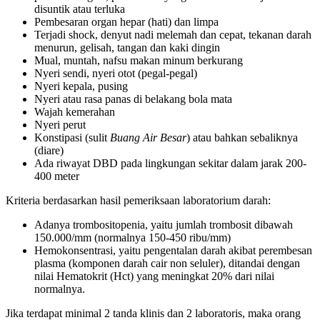
disuntik atau terluka
Pembesaran organ hepar (hati) dan limpa
Terjadi shock, denyut nadi melemah dan cepat, tekanan darah
menurun, gelisah, tangan dan kaki dingin
Mual, muntah, nafsu makan minum berkurang
Nyeri sendi, nyeri otot (pegal-pegal)
Nyeri kepala, pusing
Nyeri atau rasa panas di belakang bola mata
Wajah kemerahan
Nyeri perut
Konstipasi (sulit
Buang Air Besar
) atau bahkan sebaliknya
(diare)
Ada riwayat DBD pada lingkungan sekitar dalam jarak 200-
400 meter
Kriteria berdasarkan hasil pemeriksaan laboratorium darah:
Adanya trombositopenia, yaitu jumlah trombosit dibawah
150.000/mm (normalnya 150-450 ribu/mm)
Hemokonsentrasi, yaitu pengentalan darah akibat perembesan
plasma (komponen darah cair non seluler), ditandai dengan
nilai Hematokrit (Hct) yang meningkat 20% dari nilai
normalnya.
Jika terdapat minimal 2 tanda klinis dan 2 laboratoris, maka orang