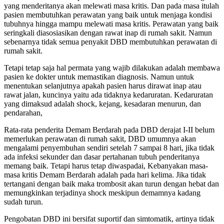
yang menderitanya akan melewati masa kritis. Dan pada masa itulah
pasien membutuhkan perawatan yang baik untuk menjaga kondisi
tubuhnya hingga mampu melewati masa kritis. Perawatan yang baik
seringkali diasosiasikan dengan rawat inap di rumah sakit. Namun
sebenarnya tidak semua penyakit DBD membutuhkan perawatan di
rumah sakit.
Tetapi tetap saja hal permata yang wajib dilakukan adalah membawa
pasien ke dokter untuk memastikan diagnosis. Namun untuk
menentukan selanjutnya apakah pasien harus dirawat inap atau
rawat jalan, kuncinya yaitu ada tidaknya kedaruratan. Kedaruratan
yang dimaksud adalah shock, kejang, kesadaran menurun, dan
pendarahan,
Rata-rata penderita Demam Berdarah pada DBD derajat I-II belum
memerlukan perawatan di rumah sakit, DBD umumnya akan
mengalami penyembuhan sendiri setelah 7 sampai 8 hari, jika tidak
ada infeksi sekunder dan dasar pertahanan tubuh penderitanya
memang baik. Tetapi harus tetap diwaspadai, Kebanyakan masa-
masa kritis Demam Berdarah adalah pada hari kelima. Jika tidak
tertangani dengan baik maka trombosit akan turun dengan hebat dan
memungkinkan terjadinya shock meskipun demamnya kadang
sudah turun.
Pengobatan DBD ini bersifat suportif dan simtomatik, artinya tidak