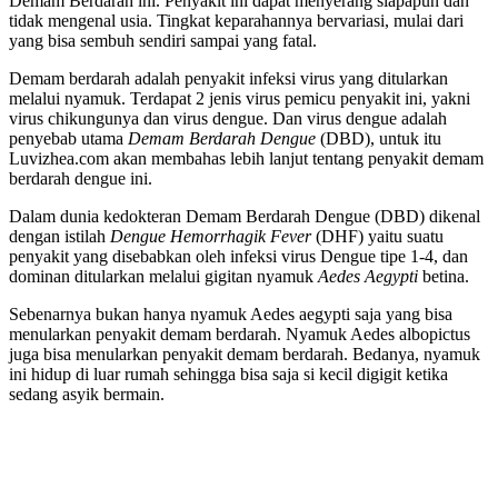
Demam Berdarah ini. Penyakit ini dapat menyerang siapapun dan
tidak mengenal usia. Tingkat keparahannya bervariasi, mulai dari
yang bisa sembuh sendiri sampai yang fatal.
Demam berdarah adalah penyakit infeksi virus yang ditularkan
melalui nyamuk. Terdapat 2 jenis virus pemicu penyakit ini, yakni
virus chikungunya dan virus dengue. Dan virus dengue adalah
penyebab utama
Demam Berdarah Dengue
(DBD), untuk itu
Luvizhea.com akan membahas lebih lanjut tentang penyakit demam
berdarah dengue ini.
Dalam dunia kedokteran Demam Berdarah Dengue (DBD) dikenal
dengan istilah
Dengue Hemorrhagik Fever
(DHF) yaitu suatu
penyakit yang disebabkan oleh infeksi virus Dengue tipe 1-4, dan
dominan ditularkan melalui gigitan nyamuk
Aedes Aegypti
betina.
Sebenarnya bukan hanya nyamuk Aedes aegypti saja yang bisa
menularkan penyakit demam berdarah. Nyamuk Aedes albopictus
juga bisa menularkan penyakit demam berdarah. Bedanya, nyamuk
ini hidup di luar rumah sehingga bisa saja si kecil digigit ketika
sedang asyik bermain.