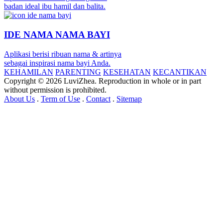
badan ideal ibu hamil dan balita.
IDE NAMA NAMA BAYI
Aplikasi berisi ribuan nama & artinya
sebagai inspirasi nama bayi Anda.
KEHAMILAN
PARENTING
KESEHATAN
KECANTIKAN
Copyright © 2026 LuviZhea. Reproduction in whole or in part
without permission is prohibited.
About Us
.
Term of Use
.
Contact
.
Sitemap