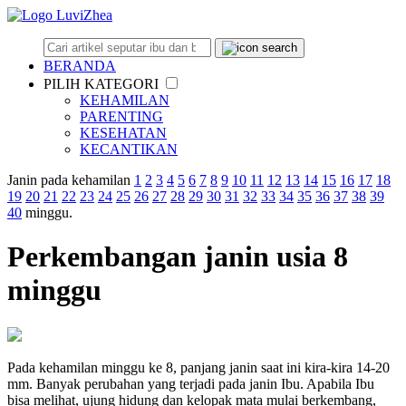
BERANDA
PILIH KATEGORI
KEHAMILAN
PARENTING
KESEHATAN
KECANTIKAN
Janin pada kehamilan
1
2
3
4
5
6
7
8
9
10
11
12
13
14
15
16
17
18
19
20
21
22
23
24
25
26
27
28
29
30
31
32
33
34
35
36
37
38
39
40
minggu.
Perkembangan janin usia 8
minggu
Pada kehamilan minggu ke 8, panjang janin saat ini kira-kira 14-20
mm. Banyak perubahan yang terjadi pada janin Ibu. Apabila Ibu
bisa melihat, ujung hidung dan kelopak mata mulai berkembang,