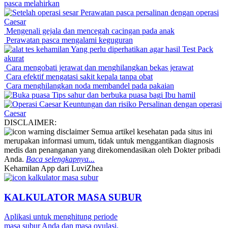
pasca melahirkan
Perawatan pasca persalinan dengan operasi
Caesar
Mengenali gejala dan mencegah cacingan pada anak
Perawatan pasca mengalami keguguran
Yang perlu diperhatikan agar hasil Test Pack
akurat
Cara mengobati jerawat dan menghilangkan bekas jerawat
Cara efektif mengatasi sakit kepala tanpa obat
Cara menghilangkan noda membandel pada pakaian
Tips sahur dan berbuka puasa bagi Ibu hamil
Keuntungan dan risiko Persalinan dengan operasi
Caesar
DISCLAIMER:
Semua artikel kesehatan pada situs ini
merupakan informasi umum, tidak untuk menggantikan diagnosis
medis dan penanganan yang direkomendasikan oleh Dokter pribadi
Anda.
Baca selengkapnya...
Kehamilan App dari LuviZhea
KALKULATOR MASA SUBUR
Aplikasi untuk menghitung periode
masa subur Anda dan masa ovulasi.