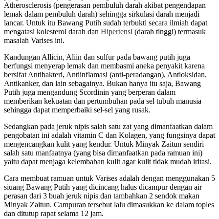
Atherosclerosis (pengerasan pembuluh darah akibat pengendapan
lemak dalam pembuluh darah) sehingga sirkulasi darah menjadi
lancar. Untuk itu Bawang Putih sudah terbukti secara ilmiah dapat
mengatasi kolesterol darah dan
Hipertensi
(darah tinggi) termasuk
masalah Varises ini.
Kandungan Allicin, Aliin dan sulfur pada bawang putih juga
berfungsi menyerap lemak dan membasmi aneka penyakit karena
bersifat Antibakteri, Antiinflamasi (anti-peradangan), Antioksidan,
Antikanker, dan lain sebagainya. Bukan hanya itu saja, Bawang
Putih juga mengandung Scordinin yang berperan dalam
memberikan kekuatan dan pertumbuhan pada sel tubuh manusia
sehingga dapat memperbaiki sel-sel yang rusak.
Sedangkan pada jeruk nipis salah satu zat yang dimanfaatkan dalam
pengobatan ini adalah vitamin C dan Kolagen, yang fungsinya dapat
mengencangkan kulit yang kendur. Untuk Minyak Zaitun sendiri
salah satu manfaatnya (yang bisa dimanfaatkan pada ramuan ini)
yaitu dapat menjaga kelembaban kulit agar kulit tidak mudah iritasi.
Cara membuat ramuan untuk Varises adalah dengan menggunakan 5
siuang Bawang Putih yang dicincang halus dicampur dengan air
perasan dari 3 buah jeruk nipis dan tambahkan 2 sendok makan
Minyak Zaitun. Campuran tersebut lalu dimasukkan ke dalam toples
dan ditutup rapat selama 12 jam.