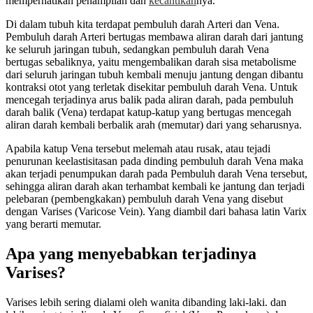
memperhatikan penampilan dan
kecantikan
nya.
Di dalam tubuh kita terdapat pembuluh darah Arteri dan Vena.
Pembuluh darah Arteri bertugas membawa aliran darah dari jantung
ke seluruh jaringan tubuh, sedangkan pembuluh darah Vena
bertugas sebaliknya, yaitu mengembalikan darah sisa metabolisme
dari seluruh jaringan tubuh kembali menuju jantung dengan dibantu
kontraksi otot yang terletak disekitar pembuluh darah Vena. Untuk
mencegah terjadinya arus balik pada aliran darah, pada pembuluh
darah balik (Vena) terdapat katup-katup yang bertugas mencegah
aliran darah kembali berbalik arah (memutar) dari yang seharusnya.
Apabila katup Vena tersebut melemah atau rusak, atau tejadi
penurunan keelastisitasan pada dinding pembuluh darah Vena maka
akan terjadi penumpukan darah pada Pembuluh darah Vena tersebut,
sehingga aliran darah akan terhambat kembali ke jantung dan terjadi
pelebaran (pembengkakan) pembuluh darah Vena yang disebut
dengan Varises (Varicose Vein). Yang diambil dari bahasa latin Varix
yang berarti memutar.
Apa yang menyebabkan terjadinya
Varises?
Varises lebih sering dialami oleh wanita dibanding laki-laki. dan