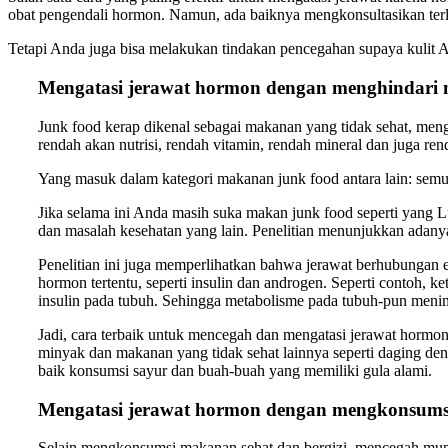
obat pengendali hormon. Namun, ada baiknya mengkonsultasikan terle
Tetapi Anda juga bisa melakukan tindakan pencegahan supaya kulit An
Mengatasi jerawat hormon dengan menghindari
Junk food kerap dikenal sebagai makanan yang tidak sehat, men
rendah akan nutrisi, rendah vitamin, rendah mineral dan juga rend
Yang masuk dalam kategori makanan junk food antara lain: semua
Jika selama ini Anda masih suka makan junk food seperti yang 
dan masalah kesehatan yang lain. Penelitian menunjukkan adanya
Penelitian ini juga memperlihatkan bahwa jerawat berhubungan 
hormon tertentu, seperti insulin dan androgen. Seperti conto
insulin pada tubuh. Sehingga metabolisme pada tubuh-pun menin
Jadi, cara terbaik untuk mencegah dan mengatasi jerawat horm
minyak dan makanan yang tidak sehat lainnya seperti daging deng
baik konsumsi sayur dan buah-buah yang memiliki gula alami.
Mengatasi jerawat hormon dengan mengkonsumsi
Selain mengkonsumsi makanan sehat dan bergizi, mencegah muncul