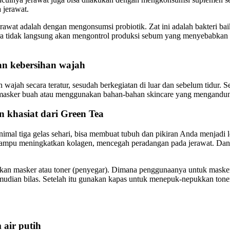
 jerawat.
wat adalah dengan mengonsumsi probiotik. Zat ini adalah bakteri baik 
ra tidak langsung akan mengontrol produksi sebum yang menyebabkan t
n kebersihan wajah
ajah secara teratur, sesudah berkegiatan di luar dan sebelum tidur. Sel
 masker buah atau menggunakan bahan-bahan skincare yang mengandung 
 khasiat dari Green Tea
l tiga gelas sehari, bisa membuat tubuh dan pikiran Anda menjadi lebi
u mampu meningkatkan kolagen, mencegah peradangan pada jerawat. D
adikan masker atau toner (penyegar). Dimana penggunaanya untuk mask
mudian bilas. Setelah itu gunakan kapas untuk menepuk-nepukkan toner
air putih