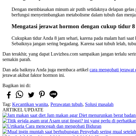
Dengan membiasakan minum air putih setidaknya delapan gelas p
berfungsi menyeimbangkan metabolisme dalam tubuh dan menjaga 
Mengatasi jerawat hormon dengan c
ukup tidur 8
Cukupkan tidur Anda 8 jam sehari, karena pada malam hari saat
Sebaiknya jangan sering begadang. Karena saat tubuh lelah, tubu
Dan terakhir, yang dapat Luvizhea.com sampaikan jangan terlalu serin
semakin parah.
Dan ada baiknya Anda juga membaca artikel
cara mengobati jerawat
jerawat akibat faktor hormon ini.
Bagikan ini di:
Tag:
Kecantikan wanita
,
Perawatan tubuh
,
Solusi masalah
ARTIKEL UPDATE
Jam makan agar Diet menurunkan berat badan 
Asam urat tinggi? ini yang perlu di perhatika
Cara mencegah dan mengobati Biduran
Penyebab sering mual setela