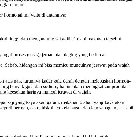
ngkin timbul.
 hormonal ini, yaitu di antaranya:
ri tinggi dan mengandung zat aditif. Tetapi makanan tersebut
ang diproses (sosis), jeroan atau daging yang berlemak.
ya. Sebab, hidangan ini bisa memicu munculnya jerawat pada wajah
pon atas naik turunnya kadar gula darah dengan melepaskan hormon-
dung banyak gula dan sodium, hal ini akan meningkatkan produksi
ang keesokan harinya muncul jerawat di wajah.
epat saji yang kaya akan garam, makanan olahan yang kaya akan
perti permen, cake, biskuit, cokelat susu, dan lain sebagainya. Lebih
 spirulina, klorofil, zinc, minyak ikan. Hal ini untuk