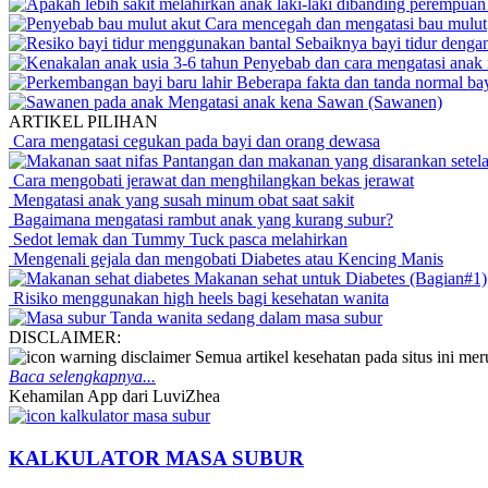
Cara mencegah dan mengatasi bau mulut
Sebaiknya bayi tidur dengan
Penyebab dan cara mengatasi anak 
Beberapa fakta dan tanda normal bay
Mengatasi anak kena Sawan (Sawanen)
ARTIKEL PILIHAN
Cara mengatasi cegukan pada bayi dan orang dewasa
Pantangan dan makanan yang disarankan setel
Cara mengobati jerawat dan menghilangkan bekas jerawat
Mengatasi anak yang susah minum obat saat sakit
Bagaimana mengatasi rambut anak yang kurang subur?
Sedot lemak dan Tummy Tuck pasca melahirkan
Mengenali gejala dan mengobati Diabetes atau Kencing Manis
Makanan sehat untuk Diabetes (Bagian#1)
Risiko menggunakan high heels bagi kesehatan wanita
Tanda wanita sedang dalam masa subur
DISCLAIMER:
Semua artikel kesehatan pada situs ini m
Baca selengkapnya...
Kehamilan App dari LuviZhea
KALKULATOR MASA SUBUR