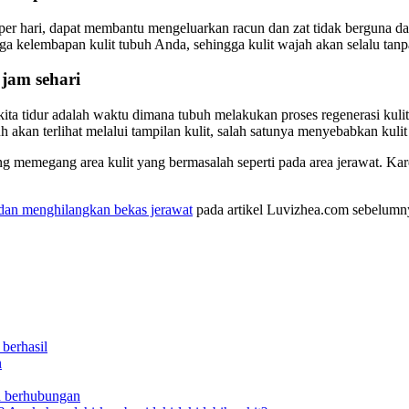
er hari, dapat membantu mengeluarkan racun dan zat tidak berguna da
kelembapan kulit tubuh Anda, sehingga kulit wajah akan selalu tanp
 jam sehari
 kita tidur adalah waktu dimana tubuh melakukan proses regenerasi ku
h akan terlihat melalui tampilan kulit, salah satunya menyebabkan kuli
g memegang area kulit yang bermasalah seperti pada area jerawat. Kare
 dan menghilangkan bekas jerawat
pada artikel Luvizhea.com sebelum
berhasil
n
h berhubungan