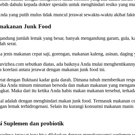
bih dahulu kepada dokter spesialis untuk menghindari resiko yang mu
da yang putih mulus tidak muncul jerawat sewaktu-waktu akibat faktor
 makanan Junk Food
gandung jumlah lemak yang besar, banyak mengandung garam, gula, kalo
ah serat.
 jenis makanan cepat saji, gorengan, makanan kaleng, asinan, daging y
Luvizhea.com sebutkan diatas, ada baiknya Anda mulai menghentikann
 korelasi antara jerawat dengan makanan junk food ini.
erat dengan fluktuasi kadar gula darah. Dimana tubuh memberikan res
h, ketika Anda minum minuman bersoda dan makan makanan yang mengan
gkat. Maka dari itu ketika Anda habis makan makanan tersebut, terkad
onal adalah dengan menghindari makan junk food. Termasuk makanan c
an lemak terhidrogenasi. Selain itu kurangi konsumsi makanan manis se
 Suplemen dan probiotik
nya jerawat juga bisa dilakukan dengan mengkonsumsi suplemen seperti