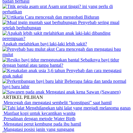
badan berhasil
Asam urat tinggi? ini yang perlu di
perhatikan
Cara mencegah dan mengobati Biduran
Penyebab sering mual
setelah berhubungan
Apakah melahirkan bayi laki-laki lebih sakit?
Cara mencegah dan mengatasi bau
mulut
Sebaiknya bayi tidur
dengan bantal atau tanpa bantal?
Penyebab dan cara mengatasi
anak nakal
Beberapa fakta dan tanda normal
bayi baru lahir
Mengatasi anak kena Sawan (Sawanen)
ARTIKEL PILIHAN
Mencegah dan mengatasi sembelit “konstipasi” saat hamil
Menghilangkan tahi lalat yang menjadi melanoma ganas
Manfaat kopi untuk kecantikan wanita
Persalinan dengan metode Water Birth
Mengatasi perut kembung pada ibu hamil
Mangatasi posisi janin yang sungsang