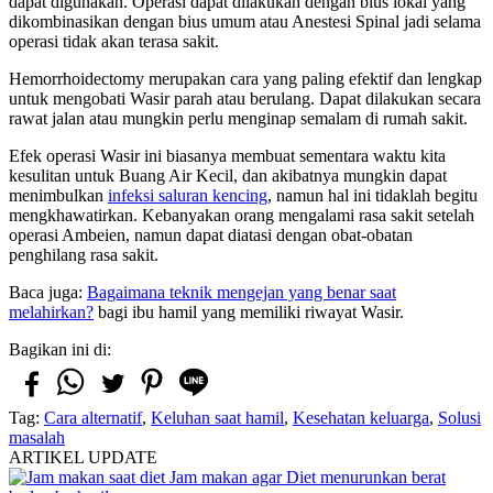
dapat digunakan. Operasi dapat dilakukan dengan bius lokal yang
dikombinasikan dengan bius umum atau Anestesi Spinal jadi selama
operasi tidak akan terasa sakit.
Hemorrhoidectomy merupakan cara yang paling efektif dan lengkap
untuk mengobati Wasir parah atau berulang. Dapat dilakukan secara
rawat jalan atau mungkin perlu menginap semalam di rumah sakit.
Efek operasi Wasir ini biasanya membuat sementara waktu kita
kesulitan untuk Buang Air Kecil, dan akibatnya mungkin dapat
menimbulkan
infeksi saluran kencing
, namun hal ini tidaklah begitu
mengkhawatirkan. Kebanyakan orang mengalami rasa sakit setelah
operasi Ambeien, namun dapat diatasi dengan obat-obatan
penghilang rasa sakit.
Baca juga:
Bagaimana teknik mengejan yang benar saat
melahirkan?
bagi ibu hamil yang memiliki riwayat Wasir.
Bagikan ini di:
Tag:
Cara alternatif
,
Keluhan saat hamil
,
Kesehatan keluarga
,
Solusi
masalah
ARTIKEL UPDATE
Jam makan agar Diet menurunkan berat