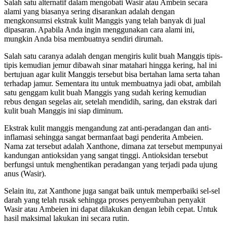
Salah satu alternatif dalam mengobati Wasir atau Ambein secara
alami yang biasanya sering disarankan adalah dengan
mengkonsumsi ekstrak kulit Manggis yang telah banyak di jual
dipasaran. Apabila Anda ingin menggunakan cara alami ini,
mungkin Anda bisa membuatnya sendiri dirumah.
Salah satu caranya adalah dengan mengiris kulit buah Manggis tipis-
tipis kemudian jemur dibawah sinar matahari hingga kering, hal ini
bertujuan agar kulit Manggis tersebut bisa bertahan lama serta tahan
terhadap jamur. Sementara itu untuk membuatnya jadi obat, ambilah
satu genggam kulit buah Manggis yang sudah kering kemudian
rebus dengan segelas air, setelah mendidih, saring, dan ekstrak dari
kulit buah Manggis ini siap diminum.
Ekstrak kulit manggis mengandung zat anti-peradangan dan anti-
inflamasi sehingga sangat bermanfaat bagi penderita Ambeien.
Nama zat tersebut adalah Xanthone, dimana zat tersebut mempunyai
kandungan antioksidan yang sangat tinggi. Antioksidan tersebut
berfungsi untuk menghentikan peradangan yang terjadi pada ujung
anus (Wasir).
Selain itu, zat Xanthone juga sangat baik untuk memperbaiki sel-sel
darah yang telah rusak sehingga proses penyembuhan penyakit
Wasir atau Ambeien ini dapat dilakukan dengan lebih cepat. Untuk
hasil maksimal lakukan ini secara rutin.