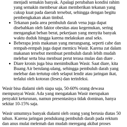
menjadi semakin banyak. Apalagi perubahan kondisi rahim
yang semakin membesar akan memberikan tekanan yang
cukup kuat pada daerah tersebut, sehingga dengan begitu
pembengkakan akan timbul.
Tekanan pada area pembuluh darah vena juga dapat
disebabkan oleh faktor obesitas atau kegemukan, sering
mengangkat beban berat, pekerjaan yang menyita banyak
waktu duduk hingga karena melakukan anal seks.
Beberapa jenis makanan yang merangsang, seperti cabe dan
rempah-rempah juga dapat memicu Wasir. Karena zat dalam
makanan tersebut membuat pembuluh darah lebih mudah
melebar serta bisa menbuat perut terasa mulas dan diare .
Diare kronis juga bisa menimbulkan Wasir. Saat diare, kita
Buang Air berulang-ulang, sehingga pembuluh darah yang
melebar dan tertutup oleh selaput lendir atau jaringan ikat,
terlalui oleh kotoran (feses) dan terinfeksi.
Wasir bisa dialami oleh siapa saja, 50-60% orang dewasa
mempunyai Wasir. Ada yang mengatakan Wasir merupakan
penyakit keturunan, namun presentasinya tidak dominan, hanya
sekitar 10-15% saja.
Wasir umumnya banyak dialami oleh orang yang berusia diatas 50
tahun. Karena jaringan pendukung pembuluh darah pada rektum
dan anus mulai melemah dan mudah meregang akibat proses