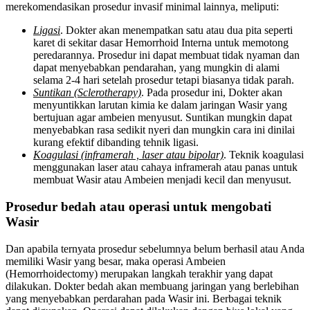
merekomendasikan prosedur invasif minimal lainnya, meliputi:
Ligasi
. Dokter akan menempatkan satu atau dua pita seperti
karet di sekitar dasar Hemorrhoid Interna untuk memotong
peredarannya. Prosedur ini dapat membuat tidak nyaman dan
dapat menyebabkan pendarahan, yang mungkin di alami
selama 2-4 hari setelah prosedur tetapi biasanya tidak parah.
Suntikan (Sclerotherapy)
. Pada prosedur ini, Dokter akan
menyuntikkan larutan kimia ke dalam jaringan Wasir yang
bertujuan agar ambeien menyusut. Suntikan mungkin dapat
menyebabkan rasa sedikit nyeri dan mungkin cara ini dinilai
kurang efektif dibanding tehnik ligasi.
Koagulasi (inframerah , laser atau bipolar)
. Teknik koagulasi
menggunakan laser atau cahaya inframerah atau panas untuk
membuat Wasir atau Ambeien menjadi kecil dan menyusut.
Prosedur bedah atau operasi untuk mengobati
Wasir
Dan apabila ternyata prosedur sebelumnya belum berhasil atau Anda
memiliki Wasir yang besar, maka operasi Ambeien
(Hemorrhoidectomy) merupakan langkah terakhir yang dapat
dilakukan. Dokter bedah akan membuang jaringan yang berlebihan
yang menyebabkan perdarahan pada Wasir ini. Berbagai teknik