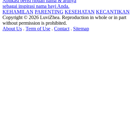
Aplikasi berisi ribuan nama & artinya
sebagai inspirasi nama bayi Anda.
KEHAMILAN
PARENTING
KESEHATAN
KECANTIKAN
Copyright © 2026 LuviZhea. Reproduction in whole or in part
without permission is prohibited.
About Us
.
Term of Use
.
Contact
.
Sitemap