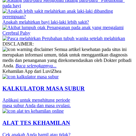
Mengobati radang paru-paru “Pneumonia”
pada bayi
Apakah melahirkan bayi laki-laki lebih sakit?
Penanganan pada anak yang mengalami
Cerebral Palsy
Perubahan tubuh wanita setelah melahirkan
DISCLAIMER:
Semua artikel kesehatan pada situs ini
merupakan informasi umum, tidak untuk menggantikan diagnosis
medis dan penanganan yang direkomendasikan oleh Dokter pribadi
Anda.
Baca selengkapnya...
Kehamilan App dari LuviZhea
KALKULATOR MASA SUBUR
Aplikasi untuk menghitung periode
masa subur Anda dan masa ovulasi.
ALAT TES KEHAMILAN
Cek apakah Anda hamil atau tidak?