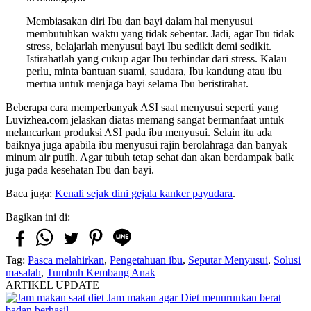
Membiasakan diri Ibu dan bayi dalam hal menyusui
membutuhkan waktu yang tidak sebentar. Jadi, agar Ibu tidak
stress, belajarlah menyusui bayi Ibu sedikit demi sedikit.
Istirahatlah yang cukup agar Ibu terhindar dari stress. Kalau
perlu, minta bantuan suami, saudara, Ibu kandung atau ibu
mertua untuk menjaga bayi selama Ibu beristirahat.
Beberapa cara memperbanyak ASI saat menyusui seperti yang
Luvizhea.com jelaskan diatas memang sangat bermanfaat untuk
melancarkan produksi ASI pada ibu menyusui. Selain itu ada
baiknya juga apabila ibu menyusui rajin berolahraga dan banyak
minum air putih. Agar tubuh tetap sehat dan akan berdampak baik
juga pada kesehatan Ibu dan bayi.
Baca juga:
Kenali sejak dini gejala kanker payudara
.
Bagikan ini di:
Tag:
Pasca melahirkan
,
Pengetahuan ibu
,
Seputar Menyusui
,
Solusi
masalah
,
Tumbuh Kembang Anak
ARTIKEL UPDATE
Jam makan agar Diet menurunkan berat
badan berhasil