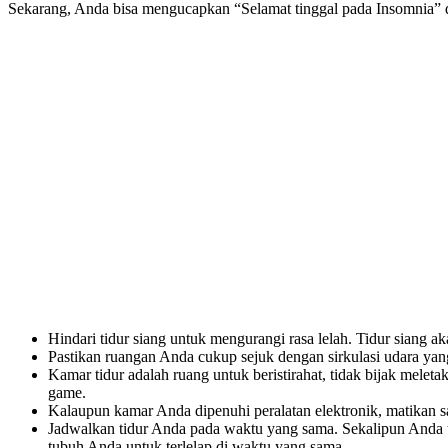
Sekarang, Anda bisa mengucapkan “Selamat tinggal pada Insomnia” 
Hindari tidur siang untuk mengurangi rasa lelah. Tidur siang
Pastikan ruangan Anda cukup sejuk dengan sirkulasi udara yan
Kamar tidur adalah ruang untuk beristirahat, tidak bijak melet
game.
Kalaupun kamar Anda dipenuhi peralatan elektronik, matikan sa
Jadwalkan tidur Anda pada waktu yang sama. Sekalipun Anda 
tubuh Anda untuk terlelap di waktu yang sama.