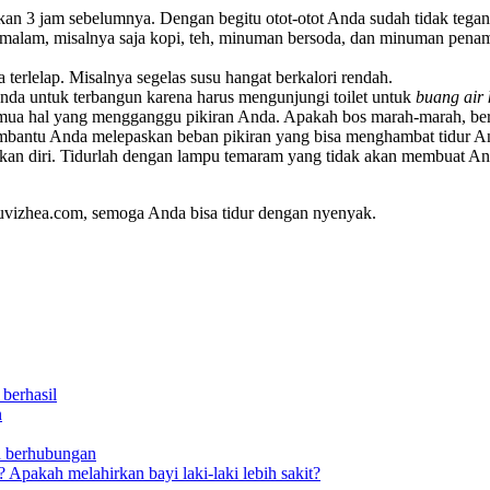
an 3 jam sebelumnya. Dengan begitu otot-otot Anda sudah tidak tegang 
malam, misalnya saja kopi, teh, minuman bersoda, dan minuman penam
rlelap. Misalnya segelas susu hangat berkalori rendah.
Anda untuk terbangun karena harus mengunjungi toilet untuk
buang air 
tas semua hal yang mengganggu pikiran Anda. Apakah bos marah-marah, 
membantu Anda melepaskan beban pikiran yang bisa menghambat tidur A
sakan diri. Tidurlah dengan lampu temaram yang tidak akan membuat A
Luvizhea.com, semoga Anda bisa tidur dengan nyenyak.
berhasil
n
h berhubungan
Apakah melahirkan bayi laki-laki lebih sakit?