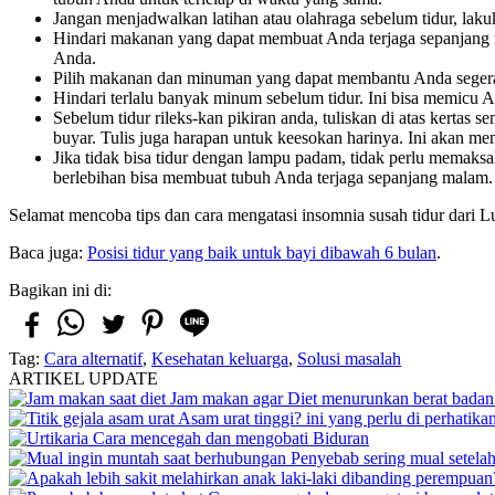
Jangan menjadwalkan latihan atau olahraga sebelum tidur, lakuk
Hindari makanan yang dapat membuat Anda terjaga sepanjang 
Anda.
Pilih makanan dan minuman yang dapat membantu Anda segera te
Hindari terlalu banyak minum sebelum tidur. Ini bisa memicu 
Sebelum tidur rileks-kan pikiran anda, tuliskan di atas ker
buyar. Tulis juga harapan untuk keesokan harinya. Ini akan 
Jika tidak bisa tidur dengan lampu padam, tidak perlu memak
berlebihan bisa membuat tubuh Anda terjaga sepanjang malam.
Selamat mencoba tips dan cara mengatasi insomnia susah tidur dari 
Baca juga:
Posisi tidur yang baik untuk bayi dibawah 6 bulan
.
Bagikan ini di:
Tag:
Cara alternatif
,
Kesehatan keluarga
,
Solusi masalah
ARTIKEL UPDATE
Jam makan agar Diet menurunkan berat badan 
Asam urat tinggi? ini yang perlu di perhatika
Cara mencegah dan mengobati Biduran
Penyebab sering mual setela