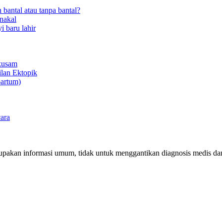
 bantal atau tanpa bantal?
nakal
i baru lahir
 kusam
lan Ektopik
partum)
cara
erupakan informasi umum, tidak untuk menggantikan diagnosis medis d