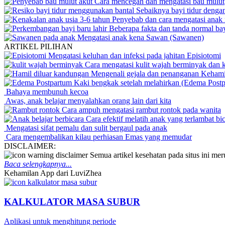
Cara mencegah dan mengatasi bau mulut
Sebaiknya bayi tidur dengan
Penyebab dan cara mengatasi anak 
Beberapa fakta dan tanda normal bay
Mengatasi anak kena Sawan (Sawanen)
ARTIKEL PILIHAN
Mengatasi keluhan dan infeksi pada jahitan Episiotomi
Cara mengatasi kulit wajah berminyak dan
Mengenali gejala dan penanganan Kehami
Kaki bengkak setelah melahirkan (Edema Post
Bahaya membunuh kecoa
Awas, anak belajar menyalahkan orang lain dari kita
Cara ampuh mengatasi rambut rontok pada wanita
Cara efektif melatih anak yang terlambat bi
Mengatasi sifat pemalu dan sulit bergaul pada anak
Cara mengembalikan kilau perhiasan Emas yang memudar
DISCLAIMER:
Semua artikel kesehatan pada situs ini m
Baca selengkapnya...
Kehamilan App dari LuviZhea
KALKULATOR MASA SUBUR
Aplikasi untuk menghitung periode