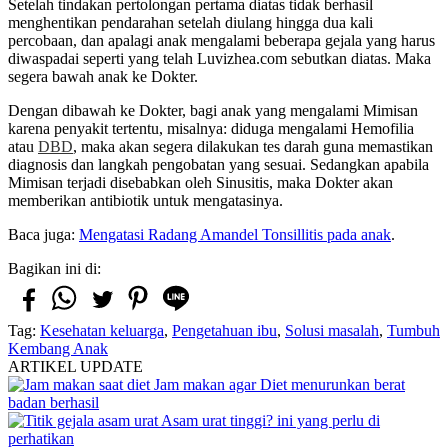
Setelah tindakan pertolongan pertama diatas tidak berhasil
menghentikan pendarahan setelah diulang hingga dua kali
percobaan, dan apalagi anak mengalami beberapa gejala yang harus
diwaspadai seperti yang telah Luvizhea.com sebutkan diatas. Maka
segera bawah anak ke Dokter.
Dengan dibawah ke Dokter, bagi anak yang mengalami Mimisan
karena penyakit tertentu, misalnya: diduga mengalami Hemofilia
atau
DBD
, maka akan segera dilakukan tes darah guna memastikan
diagnosis dan langkah pengobatan yang sesuai. Sedangkan apabila
Mimisan terjadi disebabkan oleh Sinusitis, maka Dokter akan
memberikan antibiotik untuk mengatasinya.
Baca juga:
Mengatasi Radang Amandel Tonsillitis pada anak
.
Bagikan ini di:
Tag:
Kesehatan keluarga
,
Pengetahuan ibu
,
Solusi masalah
,
Tumbuh
Kembang Anak
ARTIKEL UPDATE
Jam makan agar Diet menurunkan berat
badan berhasil
Asam urat tinggi? ini yang perlu di
perhatikan