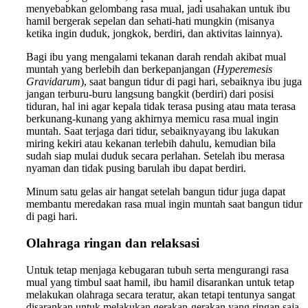
menyebabkan gelombang rasa mual, jadi usahakan untuk ibu
hamil bergerak sepelan dan sehati-hati mungkin (misanya
ketika ingin duduk, jongkok, berdiri, dan aktivitas lainnya).
Bagi ibu yang mengalami tekanan darah rendah akibat mual
muntah yang berlebih dan berkepanjangan (
Hyperemesis
Gravidarum
), saat bangun tidur di pagi hari, sebaiknya ibu juga
jangan terburu-buru langsung bangkit (berdiri) dari posisi
tiduran, hal ini agar kepala tidak terasa pusing atau mata terasa
berkunang-kunang yang akhirnya memicu rasa mual ingin
muntah. Saat terjaga dari tidur, sebaiknyayang ibu lakukan
miring kekiri atau kekanan terlebih dahulu, kemudian bila
sudah siap mulai duduk secara perlahan. Setelah ibu merasa
nyaman dan tidak pusing barulah ibu dapat berdiri.
Minum satu gelas air hangat setelah bangun tidur juga dapat
membantu meredakan rasa mual ingin muntah saat bangun tidur
di pagi hari.
Olahraga ringan dan relaksasi
Untuk tetap menjaga kebugaran tubuh serta mengurangi rasa
mual yang timbul saat hamil, ibu hamil disarankan untuk tetap
melakukan olahraga secara teratur, akan tetapi tentunya sangat
disarankan untuk melakukan gerakan-gerakan yang ringan saja.