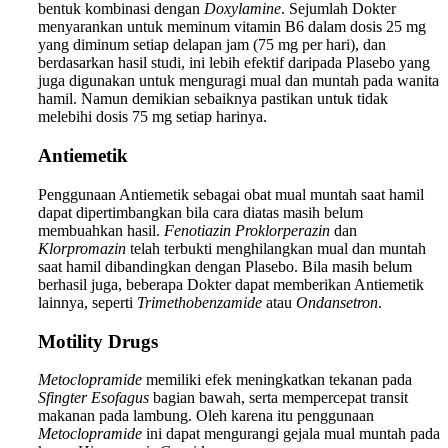
bentuk kombinasi dengan
Doxylamine
. Sejumlah Dokter
menyarankan untuk meminum vitamin B6 dalam dosis 25 mg
yang diminum setiap delapan jam (75 mg per hari), dan
berdasarkan hasil studi, ini lebih efektif daripada Plasebo yang
juga digunakan untuk menguragi mual dan muntah pada wanita
hamil. Namun demikian sebaiknya pastikan untuk tidak
melebihi dosis 75 mg setiap harinya.
Antiemetik
Penggunaan Antiemetik sebagai obat mual muntah saat hamil
dapat dipertimbangkan bila cara diatas masih belum
membuahkan hasil.
Fenotiazin Proklorperazin
dan
Klorpromazin
telah terbukti menghilangkan mual dan muntah
saat hamil dibandingkan dengan Plasebo. Bila masih belum
berhasil juga, beberapa Dokter dapat memberikan Antiemetik
lainnya, seperti
Trimethobenzamide
atau
Ondansetron
.
Motility Drugs
Metoclopramide
memiliki efek meningkatkan tekanan pada
Sfingter Esofagus
bagian bawah, serta mempercepat transit
makanan pada lambung. Oleh karena itu penggunaan
Metoclopramide
ini dapat mengurangi gejala mual muntah pada