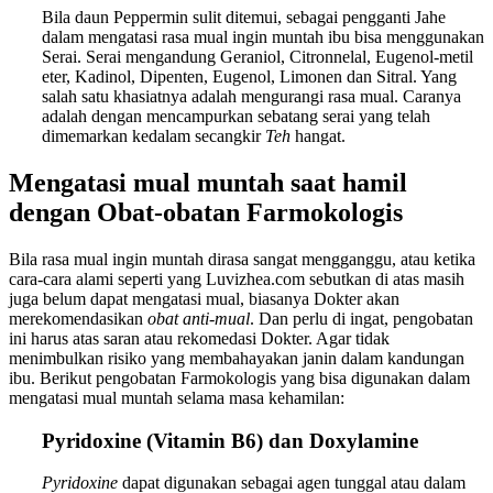
Bila daun Peppermin sulit ditemui, sebagai pengganti Jahe
dalam mengatasi rasa mual ingin muntah ibu bisa menggunakan
Serai. Serai mengandung Geraniol, Citronnelal, Eugenol-metil
eter, Kadinol, Dipenten, Eugenol, Limonen dan Sitral. Yang
salah satu khasiatnya adalah mengurangi rasa mual. Caranya
adalah dengan mencampurkan sebatang serai yang telah
dimemarkan kedalam secangkir
Teh
hangat.
Mengatasi mual muntah saat hamil
dengan Obat-obatan Farmokologis
Bila rasa mual ingin muntah dirasa sangat mengganggu, atau ketika
cara-cara alami seperti yang Luvizhea.com sebutkan di atas masih
juga belum dapat mengatasi mual, biasanya Dokter akan
merekomendasikan
obat anti-mual
. Dan perlu di ingat, pengobatan
ini harus atas saran atau rekomedasi Dokter. Agar tidak
menimbulkan risiko yang membahayakan janin dalam kandungan
ibu. Berikut pengobatan Farmokologis yang bisa digunakan dalam
mengatasi mual muntah selama masa kehamilan:
Pyridoxine (Vitamin B6) dan Doxylamine
Pyridoxine
dapat digunakan sebagai agen tunggal atau dalam