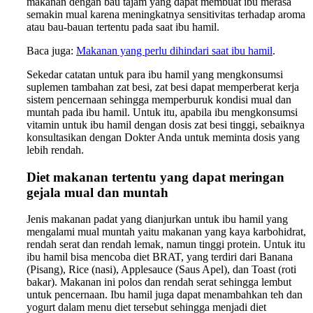
makanan dengan bau tajam yang dapat membuat ibu merasa
semakin mual karena meningkatnya sensitivitas terhadap aroma
atau bau-bauan tertentu pada saat ibu hamil.
Baca juga:
Makanan yang perlu dihindari saat ibu hamil
.
Sekedar catatan untuk para ibu hamil yang mengkonsumsi
suplemen tambahan zat besi, zat besi dapat memperberat kerja
sistem pencernaan sehingga memperburuk kondisi mual dan
muntah pada ibu hamil. Untuk itu, apabila ibu mengkonsumsi
vitamin untuk ibu hamil dengan dosis zat besi tinggi, sebaiknya
konsultasikan dengan Dokter Anda untuk meminta dosis yang
lebih rendah.
Diet makanan tertentu yang dapat meringan
gejala mual dan muntah
Jenis makanan padat yang dianjurkan untuk ibu hamil yang
mengalami mual muntah yaitu makanan yang kaya karbohidrat,
rendah serat dan rendah lemak, namun tinggi protein. Untuk itu
ibu hamil bisa mencoba diet BRAT, yang terdiri dari Banana
(Pisang), Rice (nasi), Applesauce (Saus Apel), dan Toast (roti
bakar). Makanan ini polos dan rendah serat sehingga lembut
untuk pencernaan. Ibu hamil juga dapat menambahkan teh dan
yogurt dalam menu diet tersebut sehingga menjadi diet