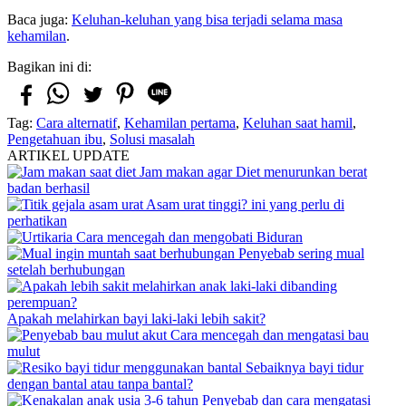
Baca juga:
Keluhan-keluhan yang bisa terjadi selama masa
kehamilan
.
Bagikan ini di:
Tag:
Cara alternatif
,
Kehamilan pertama
,
Keluhan saat hamil
,
Pengetahuan ibu
,
Solusi masalah
ARTIKEL UPDATE
Jam makan agar Diet menurunkan berat
badan berhasil
Asam urat tinggi? ini yang perlu di
perhatikan
Cara mencegah dan mengobati Biduran
Penyebab sering mual
setelah berhubungan
Apakah melahirkan bayi laki-laki lebih sakit?
Cara mencegah dan mengatasi bau
mulut
Sebaiknya bayi tidur
dengan bantal atau tanpa bantal?
Penyebab dan cara mengatasi