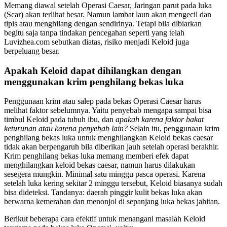
Memang diawal setelah Operasi Caesar, Jaringan parut pada luka
(Scar) akan terlihat besar. Namun lambat laun akan mengecil dan
tipis atau menghilang dengan sendirinya. Tetapi bila dibiarkan
begitu saja tanpa tindakan pencegahan seperti yang telah
Luvizhea.com sebutkan diatas, risiko menjadi Keloid juga
berpeluang besar.
Apakah Keloid dapat dihilangkan dengan
menggunakan krim penghilang bekas luka
Penggunaan krim atau salep pada bekas Operasi Caesar harus
melihat faktor sebelumnya. Yaitu penyebab mengapa sampai bisa
timbul Keloid pada tubuh ibu, dan
apakah karena faktor bakat
keturunan atau karena penyebab lain?
Selain itu, penggunaan krim
penghilang bekas luka untuk menghilangkan Keloid bekas caesar
tidak akan berpengaruh bila diberikan jauh setelah operasi berakhir.
Krim penghilang bekas luka memang memberi efek dapat
menghilangkan keloid bekas caesar, namun harus dilakukan
sesegera mungkin. Minimal satu minggu pasca operasi. Karena
setelah luka kering sekitar 2 minggu tersebut, Keloid biasanya sudah
bisa dideteksi. Tandanya: daerah pinggir kulit bekas luka akan
berwarna kemerahan dan menonjol di sepanjang luka bekas jahitan.
Berikut beberapa cara efektif untuk menangani masalah Keloid