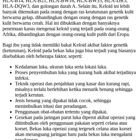
HLA-B14, HLA-B21, HLA-BW16, HLA-BW35, HLA-DR5,
HLA-DQW3, dan golongan darah A. Selain itu, Keloid ini lebih
banyak ditemukan pada orang dengan ras keuturunan genetik kulit
berwarna gelap, dibandingkan dengan orang dengan ras genetik
kulit berwarna cerah. Hal ini dibuktikan dengan banyaknya
penemuan kasus mengenai keloid yang terjadi pada orang-orang
Afrika, dibandingkan dengan orang-orang kulit putih dari Eropa.
Bagi ibu yang tidak memiliki bakat Keloid akibat faktor genetik
(keturunan), Keloid pada bekas luka juga bisa terjadi yang biasanya
disebabkan oleh beberapa faktor, seperti:
Kedalaman luka, ukuran luka serta lokasi luka.
Proses penyembuhan luka yang kurang baik akibat terjadinya
infeksi.
Teknik operasi dan penjahitan yang kasar dan kurang rapi,
misalnya terlalu berlebihan ketika menarik benang sehingga
terjadi kerutan.
Jenis benang yang dipakai tidak cocok, sehingga
menimbulkan iritasi dan peradangan.
Penggunaan obat-obatan tertentu yang dipakai.
Gesekan pada jaringan parut luka diperut akibat operasi yang
ditimbulkan oleh penggunaan pakaian seperti celana atau
korset. Bekas luka operasi yang tergesek celana atau korset
akan merangsang jaringan baru pada bekas luka mengalami
peradangan.