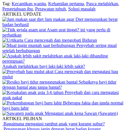
Tag:
Kecantikan wanita
,
Kehamilan pertama
,
Pasca melahirkan
,
Pengetahuan ibu
,
Perawatan tubuh
,
Solusi masalah
ARTIKEL UPDATE
Jam makan agar Diet menurunkan berat
badan berhasil
Asam urat tinggi? ini yang perlu di
perhatikan
Cara mencegah dan mengobati Biduran
Penyebab sering mual
setelah berhubungan
Apakah melahirkan bayi laki-laki lebih sakit?
Cara mencegah dan mengatasi bau
mulut
Sebaiknya bayi tidur
dengan bantal atau tanpa bantal?
Penyebab dan cara mengatasi
anak nakal
Beberapa fakta dan tanda normal
bayi baru lahir
Mengatasi anak kena Sawan (Sawanen)
ARTIKEL PILIHAN
Bagaimana mengatasi rambut anak yang kurang subur?
Penanganan khusus janin dengan berat badan kurang