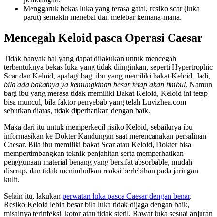
Menggaruk bekas luka yang terasa gatal, resiko scar (luka
parut) semakin menebal dan melebar kemana-mana.
Mencegah Keloid pasca Operasi Caesar
Tidak banyak hal yang dapat dilakukan untuk mencegah
terbentuknya bekas luka yang tidak diinginkan, seperti Hypertrophic
Scar dan Keloid, apalagi bagi ibu yang memiliki bakat Keloid. Jadi,
bila ada bakatnya ya kemungkinan besar tetap akan timbul
. Namun
bagi ibu yang merasa tidak memiliki Bakat Keloid, Keloid ini tetap
bisa muncul, bila faktor penyebab yang telah Luvizhea.com
sebutkan diatas, tidak diperhatikan dengan baik.
Maka dari itu untuk memperkecil risiko Keloid, sebaiknya ibu
informasikan ke Dokter Kandungan saat merencanakan persalinan
Caesar. Bila ibu memiliki bakat Scar atau Keloid, Dokter bisa
mempertimbangkan teknik penjahitan serta memperhatikan
penggunaan material benang yang bersifat absorbable, mudah
diserap, dan tidak menimbulkan reaksi berlebihan pada jaringan
kulit.
Selain itu, lakukan
perwatan luka pasca Caesar dengan benar
.
Resiko Keloid lebih besar bila luka tidak dijaga dengan baik,
misalnya terinfeksi, kotor atau tidak steril. Rawat luka sesuai anjuran