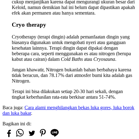
cukup menjanjikan karena dapat mengurangi ukuran besar dari
Keloid, namun demikian hal ini belum dapat dipastikan apakah
efek akan permanen atau hanya sementara.
Cryo therapy
Cryotherapy (terapi dingin) adalah pemanfaatan dingin yang
biasanya digunakan untuk mengobati nyeri atau gangguan
kesehatan lainnya. Terapi dingin dapat dipakai dengan
beberapa cara, seperti menggunakan es atau nitrogen (berupa
kabut atau cairan) dalam
Cold Baths
atau
Cryosauna
.
Jangan khawatir, Nitrogen bukanlah bahan berbahaya karena
tidak beracun, dan 78.17% dari atmosfer bumi kita adalah gas
Nitrogen.
Terapi ini bisa dilakukan setiap 20-30 hari sekali, dengan
tingkat keberhasilan rata-rata berkisar antara 51-74%.
Baca juga:
Cara alami menghilangkan bekas luka gores, luka borok
dan luka bakar
.
Bagikan ini di: