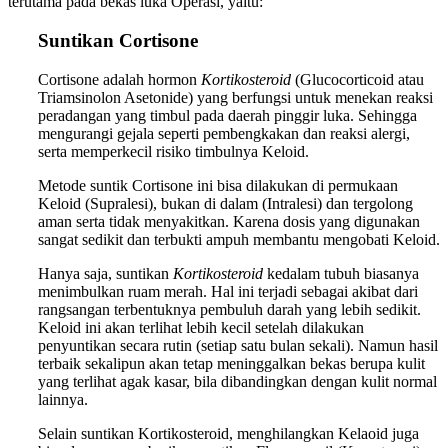
terutama pada bekas luka Operasi, yaitu:
Suntikan Cortisone
Cortisone adalah hormon
Kortikosteroid
(Glucocorticoid atau
Triamsinolon Asetonide) yang berfungsi untuk menekan reaksi
peradangan yang timbul pada daerah pinggir luka. Sehingga
mengurangi gejala seperti pembengkakan dan reaksi alergi,
serta memperkecil risiko timbulnya Keloid.
Metode suntik Cortisone ini bisa dilakukan di permukaan
Keloid (Supralesi), bukan di dalam (Intralesi) dan tergolong
aman serta tidak menyakitkan. Karena dosis yang digunakan
sangat sedikit dan terbukti ampuh membantu mengobati Keloid.
Hanya saja, suntikan
Kortikosteroid
kedalam tubuh biasanya
menimbulkan ruam merah. Hal ini terjadi sebagai akibat dari
rangsangan terbentuknya pembuluh darah yang lebih sedikit.
Keloid ini akan terlihat lebih kecil setelah dilakukan
penyuntikan secara rutin (setiap satu bulan sekali). Namun hasil
terbaik sekalipun akan tetap meninggalkan bekas berupa kulit
yang terlihat agak kasar, bila dibandingkan dengan kulit normal
lainnya.
Selain suntikan Kortikosteroid, menghilangkan Kelaoid juga