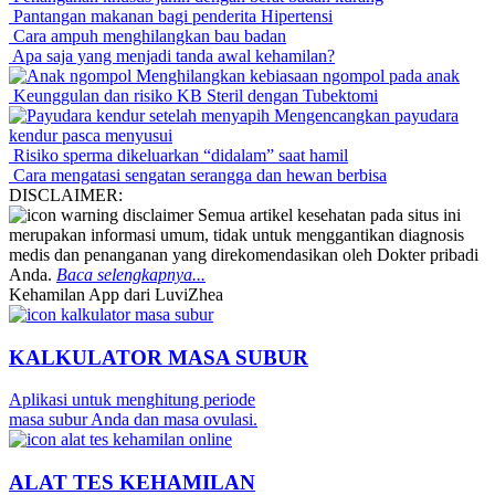
Pantangan makanan bagi penderita Hipertensi
Cara ampuh menghilangkan bau badan
Apa saja yang menjadi tanda awal kehamilan?
Menghilangkan kebiasaan ngompol pada anak
Keunggulan dan risiko KB Steril dengan Tubektomi
Mengencangkan payudara
kendur pasca menyusui
Risiko sperma dikeluarkan “didalam” saat hamil
Cara mengatasi sengatan serangga dan hewan berbisa
DISCLAIMER:
Semua artikel kesehatan pada situs ini
merupakan informasi umum, tidak untuk menggantikan diagnosis
medis dan penanganan yang direkomendasikan oleh Dokter pribadi
Anda.
Baca selengkapnya...
Kehamilan App dari LuviZhea
KALKULATOR MASA SUBUR
Aplikasi untuk menghitung periode
masa subur Anda dan masa ovulasi.
ALAT TES KEHAMILAN