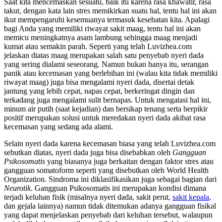
Saat kita mencemaskan sesuatu, baik itu karena rasa khawatir, rasa
takut, dengan kata lain stres memikirkan suatu hal, tentu hal ini akan
ikut mempengaruhi kesemuanya termasuk kesehatan kita. Apalagi
bagi Anda yang memiliki riwayat sakit maag, tentu hal ini akan
memicu meningkatnya asam lambung sehingga maag menjadi
kumat atau semakin parah. Seperti yang telah Luvizhea.com
jelaskan diatas maag merupakan salah satu penyebab nyeri dada
yang sering dialami seseorang. Namun bukan hanya itu, serangan
panik atau kecemasan yang berlebihan ini (walau kita tidak memiliki
riwayat maag) juga bisa mengalami nyeri dada, disertai detak
jantung yang lebih cepat, napas cepat, berkeringat dingin dan
terkadang juga mengalami sulit bernapas. Untuk mengatasi hal ini,
minum air putih (saat kejadian) dan bersikap tenang serta berpikir
positif merupakan solusi untuk meredakan nyeri dada akibat rasa
kecemasan yang sedang ada alami.
Selain nyeri dada karena kecemasan biasa yang telah Luvizhea.com
sebutkan diatas, nyeri dada juga bisa disebabkan oleh
Gangguan
Psikosomatis
yang biasanya juga berkaitan dengan faktor stres atau
gangguan somatoform seperti yang disebutkan oleh World Health
Organization. Sindroma ini diklasifikasikan juga sebagai bagian dari
Neurotik
. Gangguan Psikosomatis ini merupakan kondisi dimana
terjadi keluhan fisik (misalnya nyeri dada, sakit perut,
sakit kepala
,
dan gejala lainnya) namun tidak ditemukan adanya gangguan fisikal
yang dapat menjelaskan penyebab dari keluhan tersebut, walaupun