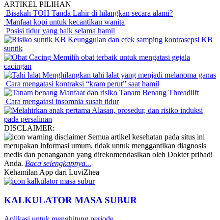
ARTIKEL PILIHAN
Bisakah TOH Tanda Lahir di hilangkan secara alami?
Manfaat kopi untuk kecantikan wanita
Posisi tidur yang baik selama hamil
Keunggulan dan efek samping kontrasepsi KB
suntik
Memilih obat terbaik untuk mengatasi gejala
cacingan
Menghilangkan tahi lalat yang menjadi melanoma ganas
Cara mengatasi kontraksi “kram perut” saat hamil
Manfaat dan risiko Tanam Benang Threadlift
Cara mengatasi insomnia susah tidur
Alasan, prosedur, dan risiko induksi
pada persalinan
DISCLAIMER:
Semua artikel kesehatan pada situs ini
merupakan informasi umum, tidak untuk menggantikan diagnosis
medis dan penanganan yang direkomendasikan oleh Dokter pribadi
Anda.
Baca selengkapnya...
Kehamilan App dari LuviZhea
KALKULATOR MASA SUBUR
Aplikasi untuk menghitung periode