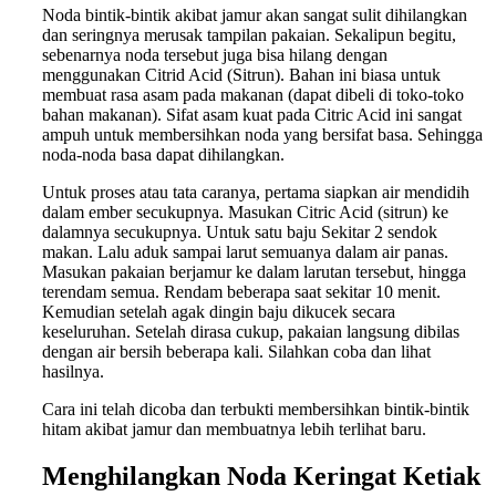
Noda bintik-bintik akibat jamur akan sangat sulit dihilangkan
dan seringnya merusak tampilan pakaian. Sekalipun begitu,
sebenarnya noda tersebut juga bisa hilang dengan
menggunakan Citrid Acid (Sitrun). Bahan ini biasa untuk
membuat rasa asam pada makanan (dapat dibeli di toko-toko
bahan makanan). Sifat asam kuat pada Citric Acid ini sangat
ampuh untuk membersihkan noda yang bersifat basa. Sehingga
noda-noda basa dapat dihilangkan.
Untuk proses atau tata caranya, pertama siapkan air mendidih
dalam ember secukupnya. Masukan Citric Acid (sitrun) ke
dalamnya secukupnya. Untuk satu baju Sekitar 2 sendok
makan. Lalu aduk sampai larut semuanya dalam air panas.
Masukan pakaian berjamur ke dalam larutan tersebut, hingga
terendam semua. Rendam beberapa saat sekitar 10 menit.
Kemudian setelah agak dingin baju dikucek secara
keseluruhan. Setelah dirasa cukup, pakaian langsung dibilas
dengan air bersih beberapa kali. Silahkan coba dan lihat
hasilnya.
Cara ini telah dicoba dan terbukti membersihkan bintik-bintik
hitam akibat jamur dan membuatnya lebih terlihat baru.
Menghilangkan
Noda Keringat Ketiak