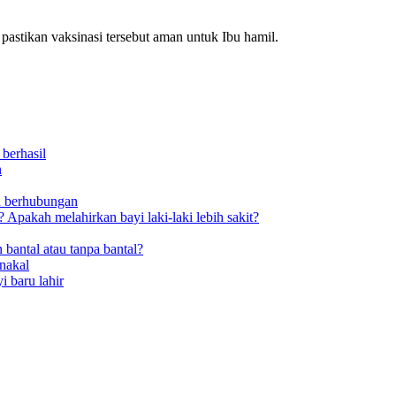
pastikan vaksinasi tersebut aman untuk Ibu hamil.
berhasil
n
h berhubungan
Apakah melahirkan bayi laki-laki lebih sakit?
 bantal atau tanpa bantal?
nakal
i baru lahir