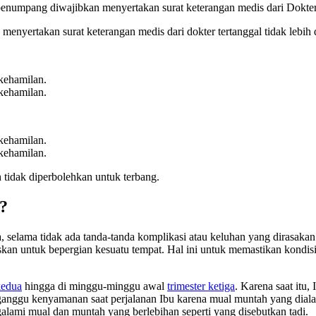
enumpang diwajibkan menyertakan surat keterangan medis dari Dokter
enyertakan surat keterangan medis dari dokter tertanggal tidak lebih 
kehamilan.
kehamilan.
kehamilan.
kehamilan.
h tidak diperbolehkan untuk terbang.
?
 selama tidak ada tanda-tanda komplikasi atau keluhan yang dirasakan
n untuk bepergian kesuatu tempat. Hal ini untuk memastikan kondisi 
kedua
hingga di minggu-minggu awal
trimester ketiga
. Karena saat itu
ganggu kenyamanan saat perjalanan Ibu karena mual muntah yang dial
lami mual dan muntah yang berlebihan seperti yang disebutkan tadi.