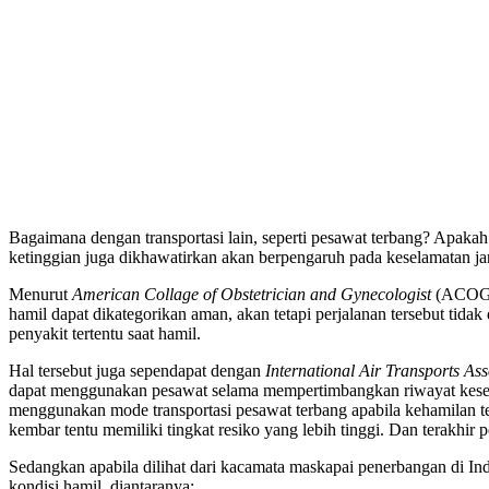
Bagaimana dengan transportasi lain, seperti pesawat terbang? Apaka
ketinggian juga dikhawatirkan akan berpengaruh pada keselamatan ja
Menurut
American Collage of Obstetrician and Gynecologist
(ACOG) 
hamil dapat dikategorikan aman, akan tetapi perjalanan tersebut tida
penyakit tertentu saat hamil.
Hal tersebut juga sependapat dengan
International Air Transports Ass
dapat menggunakan pesawat selama mempertimbangkan riwayat keseha
menggunakan mode transportasi pesawat terbang apabila kehamilan t
kembar tentu memiliki tingkat resiko yang lebih tinggi. Dan terakhir 
Sedangkan apabila dilihat dari kacamata maskapai penerbangan di Ind
kondisi hamil, diantaranya: