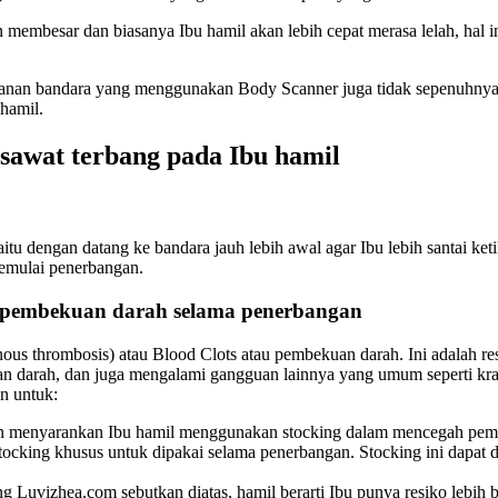
embesar dan biasanya Ibu hamil akan lebih cepat merasa lelah, hal ini
keamanan bandara yang menggunakan Body Scanner juga tidak sepenuhny
hamil.
sawat terbang pada Ibu hamil
tu dengan datang ke bandara jauh lebih awal agar Ibu lebih santai keti
memulai penerbangan.
a pembekuan darah selama penerbangan
nous thrombosis) atau Blood Clots atau pembekuan darah. Ini adalah r
uan darah, dan juga mengalami gangguan lainnya yang umum seperti k
n untuk:
 menyarankan Ibu hamil menggunakan stocking dalam mencegah pembe
tocking khusus untuk dipakai selama penerbangan. Stocking ini dapat d
g Luvizhea.com sebutkan diatas, hamil berarti Ibu punya resiko lebih 