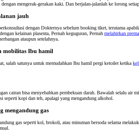
engan mengerak-gerakan kaki. Dan berjalan-jalanlah ke lorong setiap sa
alanan jauh
 berkonsultasi dengan Dokternya sebelum booking tiket, terutama apabi
 dengan kelainan plasenta, Pernah keguguran, Pernah
melahirkan prema
nerbangan ataupun setelahnya.
mobilitas Ibu hamil
, salah satunya untuk memudahkan Ibu hamil pergi ketoilet ketika
ke
angan cairan bisa menyebabkan pembekuan darah. Bawalah selalu air 
 seperti kopi dan teh, apalagi yang mengandung alkohol.
g mengandung gas
ung gas seperti kol, brokoli, atau minuman bersoda selama melakuka
mual.