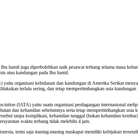
h Ibu hamil juga diperbolehkan naik pesawat terbang selama masa keha
nin atau kandungan pada Ibu hamil.
yaitu organisasi kebidanan dan kandungan di Amerika Serikat menya
k dilakukan terlalu sering, dan tetap mempertimbangkan usia kandungan 
ociation
(IATA) yaitu suatu organisasi perdagangan internasional mel
tan dan kehamilan sebelumnya serta tetap mempertimbangkan usia keh
ersebut tanpa komplikasi, kehamilan tunggal (bukan kehamilan kembar
persyaratan waktu terbang tidak melebihi 4 jam.
onesia, tentu saja masing-masing maskapai memiliki kebijakan tersend