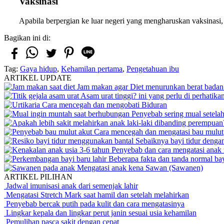
Vaksinasi
Apabila berpergian ke luar negeri yang mengharuskan vaksinasi, 
Bagikan ini di:
Tag:
Gaya hidup
,
Kehamilan pertama
,
Pengetahuan ibu
ARTIKEL UPDATE
Jam makan agar Diet menurunkan berat badan 
Asam urat tinggi? ini yang perlu di perhatika
Cara mencegah dan mengobati Biduran
Penyebab sering mual setela
Cara mencegah dan mengatasi bau mulut
Sebaiknya bayi tidur dengan
Penyebab dan cara mengatasi anak 
Beberapa fakta dan tanda normal bay
Mengatasi anak kena Sawan (Sawanen)
ARTIKEL PILIHAN
Jadwal imunisasi anak dari semenjak lahir
Mengatasi Stretch Mark saat hamil dan setelah melahirkan
Penyebab bercak putih pada kulit dan cara mengatasinya
Lingkar kepala dan lingkar perut janin sesuai usia kehamilan
Pemulihan pasca sakit dengan cepat