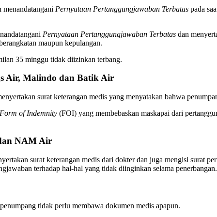
an menandatangani
Pernyataan Pertanggungjawaban Terbatas
pada saa
enandatangani
Pernyataan Pertanggungjawaban Terbatas
dan menyerta
 keberangkatan maupun kepulangan.
lan 35 minggu tidak diizinkan terbang.
s Air, Malindo dan Batik Air
 menyertakan surat keterangan medis yang menyatakan bahwa penumpang
Form of Indemnity
(FOI) yang membebaskan maskapai dari pertanggung
r dan NAM Air
rtakan surat keterangan medis dari dokter dan juga mengisi surat pe
ngjawaban terhadap hal-hal yang tidak diinginkan selama penerbangan.
u, penumpang tidak perlu membawa dokumen medis apapun.