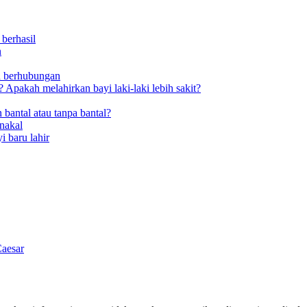
berhasil
n
h berhubungan
Apakah melahirkan bayi laki-laki lebih sakit?
 bantal atau tanpa bantal?
nakal
i baru lahir
Caesar