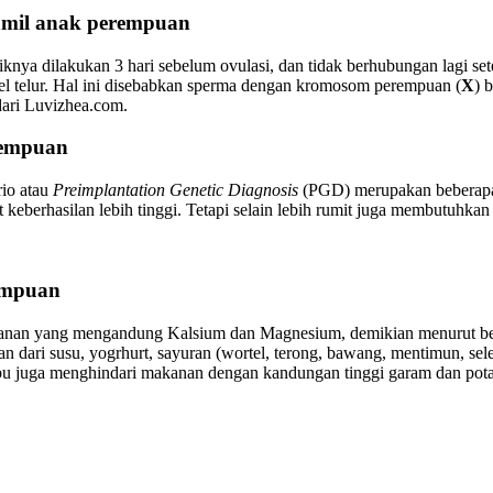
amil anak perempuan
ya dilakukan 3 hari sebelum ovulasi, dan tidak berhubungan lagi se
l telur. Hal ini disebabkan sperma dengan kromosom perempuan (
X
) 
ari Luvizhea.com.
rempuan
rio atau
Preimplantation Genetic Diagnosis
(PGD) merupakan beberapa 
t keberhasilan lebih tinggi. Tetapi selain lebih rumit juga membutuhkan
rempuan
kanan yang mengandung Kalsium dan Magnesium, demikian menurut beber
ari susu, yogrhurt, sayuran (wortel, terong, bawang, mentimun, seledr
bu juga menghindari makanan dengan kandungan tinggi garam dan pot