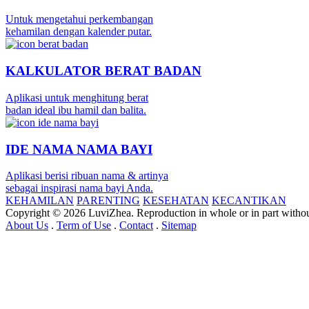
Untuk mengetahui perkembangan
kehamilan dengan kalender putar.
KALKULATOR BERAT BADAN
Aplikasi untuk menghitung berat
badan ideal ibu hamil dan balita.
IDE NAMA NAMA BAYI
Aplikasi berisi ribuan nama & artinya
sebagai inspirasi nama bayi Anda.
KEHAMILAN
PARENTING
KESEHATAN
KECANTIKAN
Copyright © 2026 LuviZhea. Reproduction in whole or in part without
About Us
.
Term of Use
.
Contact
.
Sitemap