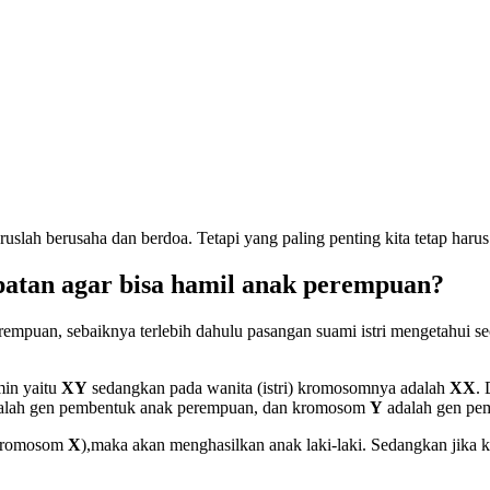
aruslah berusaha dan berdoa. Tetapi yang paling penting kita tetap har
atan agar bisa hamil anak perempuan?
puan, sebaiknya terlebih dahulu pasangan suami istri mengetahui se
min yaitu
XY
sedangkan pada wanita (istri) kromosomnya adalah
XX
.
alah gen pembentuk anak perempuan, dan kromosom
Y
adalah gen pem
 (kromosom
X
),maka akan menghasilkan anak laki-laki. Sedangkan jik