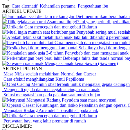
Tag:
Cara alternatif
,
Kehamilan pertama
,
Pengetahuan ibu
ARTIKEL UPDATE
Jam makan agar Diet menurunkan berat badan 
Asam urat tinggi? ini yang perlu di perhatika
Cara mencegah dan mengobati Biduran
Penyebab sering mual setela
Cara mencegah dan mengatasi bau mulut
Sebaiknya bayi tidur dengan
Penyebab dan cara mengatasi anak 
Beberapa fakta dan tanda normal bay
Mengatasi anak kena Sawan (Sawanen)
ARTIKEL PILIHAN
Masa Nifas setelah melahirkan Normal dan Caesar
Cara efektif menghilangkan Kutil Papilloma
Memilih obat terbaik untuk mengatasi gejala cacingan
Mengenali gejala dan mencegah cacingan pada anak
Solusi mengatasi bau pada pakaian saat musim hujan
Mengatasi Radang Payudara saat masa menyusui
Keuntungan dan risiko Persalinan dengan operasi 
Mengatasi Radang Amandel “Tonsillitis” pada anak
Cara mencegah dan mengobati Biduran
Perawatan bayi yang lahir prematur di rumah
DISCLAIMER: