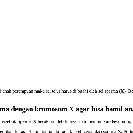
i anak perempuan maka sel telur harus di buahi oleh sel sperma (
X
). B
perma dengan kromosom X agar bisa hamil 
 tersebut. Sperma
X
berukuran lebih besar dan mempunyai daya hidup le
bertahan hingga 3 hari, namun bergerak lebih cepat dari sperma
X
. Per