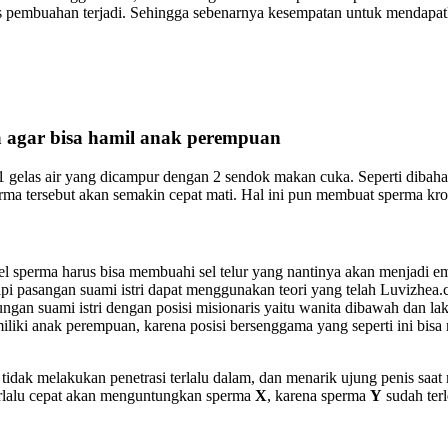
es pembuahan terjadi. Sehingga sebenarnya kesempatan untuk mendapat
a
agar bisa hamil anak perempuan
1 gelas air yang dicampur dengan 2 sendok makan cuka. Seperti di
erma tersebut akan semakin cepat mati. Hal ini pun membuat sperma 
sel sperma harus bisa membuahi sel telur yang nantinya akan menjadi em
tapi pasangan suami istri dapat menggunakan teori yang telah Luvizhe
an suami istri dengan posisi misionaris yaitu wanita dibawah dan laki-l
miliki anak perempuan, karena posisi bersenggama yang seperti ini b
n tidak melakukan penetrasi terlalu dalam, dan menarik ujung penis saa
erlalu cepat akan menguntungkan sperma
X
, karena sperma
Y
sudah ter