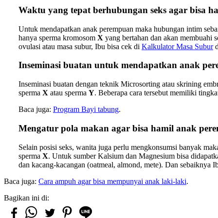
Waktu yang tepat berhubungan seks
agar bisa h
Untuk mendapatkan anak perempuan maka hubungan intim sebaikn
hanya sperma kromosom
X
yang bertahan dan akan membuahi se
ovulasi atau masa subur, Ibu bisa cek di
Kalkulator Masa Subur
d
Inseminasi buatan untuk mendapatkan anak pe
Inseminasi buatan dengan teknik Microsorting atau skrining emb
sperma
X
atau sperma
Y
. Beberapa cara tersebut memiliki tingka
Baca juga:
Program Bayi tabung
.
Mengatur pola makan
agar bisa hamil anak pe
Selain posisi seks, wanita juga perlu mengkonsumsi banyak ma
sperma
X
. Untuk sumber Kalsium dan Magnesium bisa didapatkan d
dan kacang-kacangan (oatmeal, almond, mete). Dan sebaiknya I
Baca juga:
Cara ampuh agar bisa mempunyai anak laki-laki
.
Bagikan ini di: