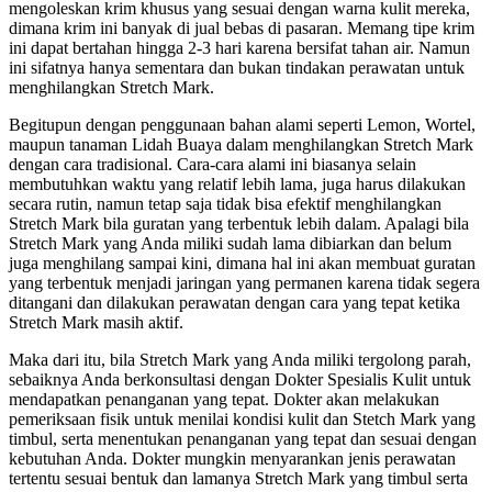
mengoleskan krim khusus yang sesuai dengan warna kulit mereka,
dimana krim ini banyak di jual bebas di pasaran. Memang tipe krim
ini dapat bertahan hingga 2-3 hari karena bersifat tahan air. Namun
ini sifatnya hanya sementara dan bukan tindakan perawatan untuk
menghilangkan Stretch Mark.
Begitupun dengan penggunaan bahan alami seperti Lemon, Wortel,
maupun tanaman Lidah Buaya dalam menghilangkan Stretch Mark
dengan cara tradisional. Cara-cara alami ini biasanya selain
membutuhkan waktu yang relatif lebih lama, juga harus dilakukan
secara rutin, namun tetap saja tidak bisa efektif menghilangkan
Stretch Mark bila guratan yang terbentuk lebih dalam. Apalagi bila
Stretch Mark yang Anda miliki sudah lama dibiarkan dan belum
juga menghilang sampai kini, dimana hal ini akan membuat guratan
yang terbentuk menjadi jaringan yang permanen karena tidak segera
ditangani dan dilakukan perawatan dengan cara yang tepat ketika
Stretch Mark masih aktif.
Maka dari itu, bila Stretch Mark yang Anda miliki tergolong parah,
sebaiknya Anda berkonsultasi dengan Dokter Spesialis Kulit untuk
mendapatkan penanganan yang tepat. Dokter akan melakukan
pemeriksaan fisik untuk menilai kondisi kulit dan Stetch Mark yang
timbul, serta menentukan penanganan yang tepat dan sesuai dengan
kebutuhan Anda. Dokter mungkin menyarankan jenis perawatan
tertentu sesuai bentuk dan lamanya Stretch Mark yang timbul serta