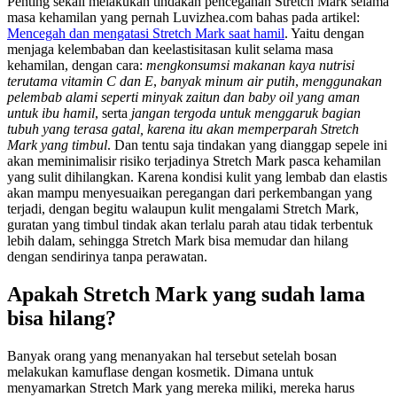
Penting sekali melakukan tindakan pencegahan Stretch Mark selama
masa kehamilan yang pernah Luvizhea.com bahas pada artikel:
Mencegah dan mengatasi Stretch Mark saat hamil
. Yaitu dengan
menjaga kelembaban dan keelastisitasan kulit selama masa
kehamilan, dengan cara:
mengkonsumsi makanan kaya nutrisi
terutama vitamin C dan E
,
banyak minum air putih
,
menggunakan
pelembab alami seperti minyak zaitun dan baby oil yang aman
untuk ibu hamil
, serta
jangan tergoda untuk menggaruk bagian
tubuh yang terasa gatal, karena itu akan memperparah Stretch
Mark yang timbul
. Dan tentu saja tindakan yang dianggap sepele ini
akan meminimalisir risiko terjadinya Stretch Mark pasca kehamilan
yang sulit dihilangkan. Karena kondisi kulit yang lembab dan elastis
akan mampu menyesuaikan peregangan dari perkembangan yang
terjadi, dengan begitu walaupun kulit mengalami Stretch Mark,
guratan yang timbul tindak akan terlalu parah atau tidak terbentuk
lebih dalam, sehingga Stretch Mark bisa memudar dan hilang
dengan sendirinya tanpa perawatan.
Apakah Stretch Mark yang sudah lama
bisa hilang?
Banyak orang yang menanyakan hal tersebut setelah bosan
melakukan kamuflase dengan kosmetik. Dimana untuk
menyamarkan Stretch Mark yang mereka miliki, mereka harus