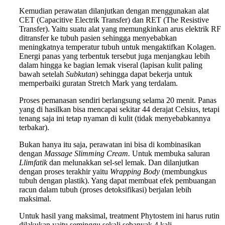
Kemudian perawatan dilanjutkan dengan menggunakan alat
CET (Capacitive Electrik Transfer) dan RET (The Resistive
Transfer). Yaitu suatu alat yang memungkinkan arus elektrik RF
ditransfer ke tubuh pasien sehingga menyebabkan
meningkatnya temperatur tubuh untuk mengaktifkan Kolagen.
Energi panas yang terbentuk tersebut juga menjangkau lebih
dalam hingga ke bagian lemak viseral (lapisan kulit paling
bawah setelah
Subkutan
) sehingga dapat bekerja untuk
memperbaiki guratan Stretch Mark yang terdalam.
Proses pemanasan sendiri berlangsung selama 20 menit. Panas
yang di hasilkan bisa mencapai sekitar 44 derajat Celsius, tetapi
tenang saja ini tetap nyaman di kulit (tidak menyebabkannya
terbakar).
Bukan hanya itu saja, perawatan ini bisa di kombinasikan
dengan
Massage Slimming Cream.
Untuk membuka saluran
Llimfatik
dan melunakkan sel-sel lemak. Dan dilanjutkan
dengan proses terakhir yaitu
Wrapping Body
(membungkus
tubuh dengan plastik). Yang dapat membuat efek pembuangan
racun dalam tubuh (proses detoksifikasi) berjalan lebih
maksimal.
Untuk hasil yang maksimal, treatment Phytostem ini harus rutin
dilakukan yaitu seminggu sekali sebanyak 4 kali.