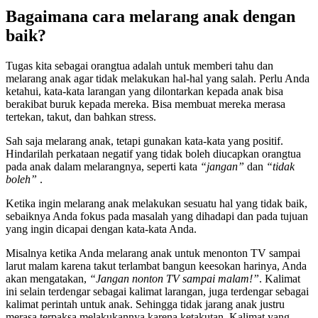
Bagaimana cara melarang anak dengan
baik?
Tugas kita sebagai orangtua adalah untuk memberi tahu dan
melarang anak agar tidak melakukan hal-hal yang salah. Perlu Anda
ketahui, kata-kata larangan yang dilontarkan kepada anak bisa
berakibat buruk kepada mereka. Bisa membuat mereka merasa
tertekan, takut, dan bahkan stress.
Sah saja melarang anak, tetapi gunakan kata-kata yang positif.
Hindarilah perkataan negatif yang tidak boleh diucapkan orangtua
pada anak dalam melarangnya, seperti kata
“jangan”
dan
“tidak
boleh”
.
Ketika ingin melarang anak melakukan sesuatu hal yang tidak baik,
sebaiknya Anda fokus pada masalah yang dihadapi dan pada tujuan
yang ingin dicapai dengan kata-kata Anda.
Misalnya ketika Anda melarang anak untuk menonton TV sampai
larut malam karena takut terlambat bangun keesokan harinya, Anda
akan mengatakan,
“Jangan nonton TV sampai malam!”
. Kalimat
ini selain terdengar sebagai kalimat larangan, juga terdengar sebagai
kalimat perintah untuk anak. Sehingga tidak jarang anak justru
merasa terpaksa melakukannya karena ketakutan. Kalimat yang