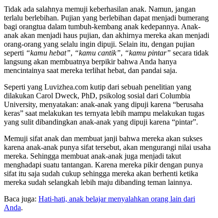
Tidak ada salahnya memuji keberhasilan anak. Namun, jangan
terlalu berlebihan. Pujian yang berlebihan dapat menjadi bumerang
bagi orangtua dalam tumbuh-kembang anak kedepannya. Anak-
anak akan menjadi haus pujian, dan akhirnya mereka akan menjadi
orang-orang yang selalu ingin dipuji. Selain itu, dengan pujian
seperti
“kamu hebat”
,
“kamu cantik”
,
“kamu pintar”
secara tidak
langsung akan membuatnya berpikir bahwa Anda hanya
mencintainya saat mereka terlihat hebat, dan pandai saja.
Seperti yang Luvizhea.com kutip dari sebuah penelitian yang
dilakukan Carol Dweck, PhD, psikolog sosial dari Columbia
University, menyatakan: anak-anak yang dipuji karena “berusaha
keras” saat melakukan tes ternyata lebih mampu melakukan tugas
yang sulit dibandingkan anak-anak yang dipuji karena “pintar”.
Memuji sifat anak dan membuat janji bahwa mereka akan sukses
karena anak-anak punya sifat tersebut, akan mengurangi nilai usaha
mereka. Sehingga membuat anak-anak juga menjadi takut
menghadapi suatu tantangan. Karena mereka pikir dengan punya
sifat itu saja sudah cukup sehingga mereka akan berhenti ketika
mereka sudah selangkah lebih maju dibanding teman lainnya.
Baca juga:
Hati-hati, anak belajar menyalahkan orang lain dari
Anda
.