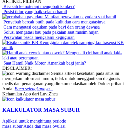
ARTIKEL PILIHAN
Bisakah kemoterapi mengobati kanker?
Posisi tidur yang baik selama hamil
Manfaat perawatan payudara saat hamil
Penyebab bercak putih pada kulit dan cara mengatasinya
Cara mengatasi cegukan pada bayi dan orang dewasa
Solusi mengatasi bau pada pakaian saat musim hujan
Perawatan pasca mengalami keguguran
Keunggulan dan efek samping kontrasepsi KB
suntik
Mengenali ciri hamil anak laki-
laki atau perempuan
Saat Hamil Naik Motor, Amankah bagi janin?
DISCLAIMER:
Semua artikel kesehatan pada situs ini
merupakan informasi umum, tidak untuk menggantikan diagnosis
medis dan penanganan yang direkomendasikan oleh Dokter pribadi
Anda.
Baca selengkapnya...
Kehamilan App dari LuviZhea
KALKULATOR MASA SUBUR
Aplikasi untuk menghitung periode
masa subur Anda dan masa ovulasi.