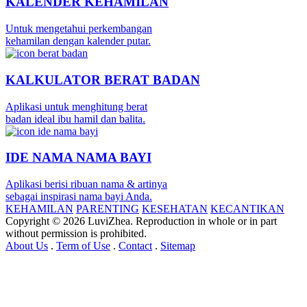
KALENDER KEHAMILAN
Untuk mengetahui perkembangan
kehamilan dengan kalender putar.
KALKULATOR BERAT BADAN
Aplikasi untuk menghitung berat
badan ideal ibu hamil dan balita.
IDE NAMA NAMA BAYI
Aplikasi berisi ribuan nama & artinya
sebagai inspirasi nama bayi Anda.
KEHAMILAN
PARENTING
KESEHATAN
KECANTIKAN
Copyright © 2026 LuviZhea. Reproduction in whole or in part
without permission is prohibited.
About Us
.
Term of Use
.
Contact
.
Sitemap