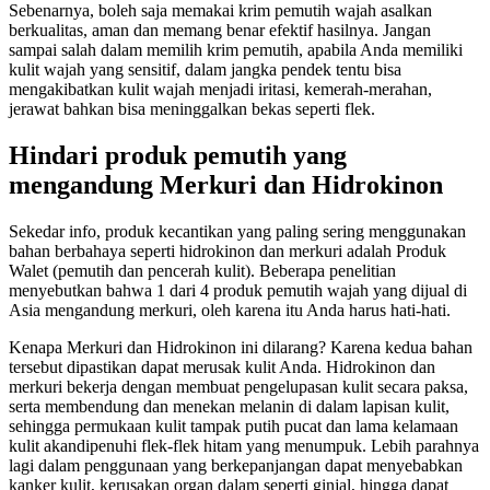
Sebenarnya, boleh saja memakai krim pemutih wajah asalkan
berkualitas, aman dan memang benar efektif hasilnya. Jangan
sampai salah dalam memilih krim pemutih, apabila Anda memiliki
kulit wajah yang sensitif, dalam jangka pendek tentu bisa
mengakibatkan kulit wajah menjadi iritasi, kemerah-merahan,
jerawat bahkan bisa meninggalkan bekas seperti flek.
Hindari produk pemutih yang
mengandung Merkuri dan Hidrokinon
Sekedar info, produk kecantikan yang paling sering menggunakan
bahan berbahaya seperti hidrokinon dan merkuri adalah Produk
Walet (pemutih dan pencerah kulit). Beberapa penelitian
menyebutkan bahwa 1 dari 4 produk pemutih wajah yang dijual di
Asia mengandung merkuri, oleh karena itu Anda harus hati-hati.
Kenapa Merkuri dan Hidrokinon ini dilarang? Karena kedua bahan
tersebut dipastikan dapat merusak kulit Anda. Hidrokinon dan
merkuri bekerja dengan membuat pengelupasan kulit secara paksa,
serta membendung dan menekan melanin di dalam lapisan kulit,
sehingga permukaan kulit tampak putih pucat dan lama kelamaan
kulit akandipenuhi flek-flek hitam yang menumpuk. Lebih parahnya
lagi dalam penggunaan yang berkepanjangan dapat menyebabkan
kanker kulit, kerusakan organ dalam seperti ginjal, hingga dapat