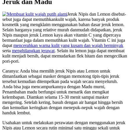
Jeruk dan Madu
Jeruk Nipis dan Lemon disebut-
sebut juga dapat memutihkankulit wajah, karena banyak produk
kosmetik yang mengklaim menggunakan bahan dasar jeruk lemon.
Selain harganya yang relative murah danmudah didapatkan, jeruk
Nipis maupun jeruk Lemon kaya akan vitamin C yang dipercaya
bermanfaat juga dalam memutihkan kulit wajah. Vitamin C ini juga
dapat
mencerahkan warna kulit yang kusam dan wajah berminyak
serta
menghilangkan jerawat
. Selain itu lemon juga dapat membuat
kulit menjadi bersih, dapat memudarkan flek hitam dan mengecilkan
pori-pori.
Caranya: Anda bisa memilih jeruk Nipis atau Lemon untuk
dimanfaatkan sebagai masker dengan memotong tipis-tipis jeruk
tersebut kemudian ditempelkan pada wajah secara menyeluruh.
Anda bisa juga mencampurkannya dengan Madu murni,
Penambahan madu berfungsi untuk menarik dan mengikat
kelembapan. Diamkan selama 15-30 menit sampai masker
mengering. Setelah kering, basuh dengan air hangat hingga bersih
dan kemudian keringkan dengan menepuk-nepuk wajah dengan
handuk lembut.
Usahakan untuk melakukan perawatan dengan menggunakan jeruk
Nipis atau Lemon secara rutin minimal satu minggu sekali untuk