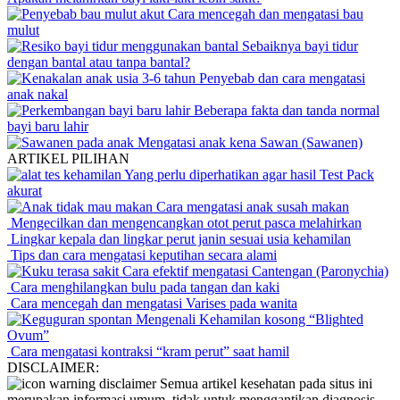
Cara mencegah dan mengatasi bau
mulut
Sebaiknya bayi tidur
dengan bantal atau tanpa bantal?
Penyebab dan cara mengatasi
anak nakal
Beberapa fakta dan tanda normal
bayi baru lahir
Mengatasi anak kena Sawan (Sawanen)
ARTIKEL PILIHAN
Yang perlu diperhatikan agar hasil Test Pack
akurat
Cara mengatasi anak susah makan
Mengecilkan dan mengencangkan otot perut pasca melahirkan
Lingkar kepala dan lingkar perut janin sesuai usia kehamilan
Tips dan cara mengatasi keputihan secara alami
Cara efektif mengatasi Cantengan (Paronychia)
Cara menghilangkan bulu pada tangan dan kaki
Cara mencegah dan mengatasi Varises pada wanita
Mengenali Kehamilan kosong “Blighted
Ovum”
Cara mengatasi kontraksi “kram perut” saat hamil
DISCLAIMER:
Semua artikel kesehatan pada situs ini
merupakan informasi umum, tidak untuk menggantikan diagnosis