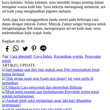
kaya kalsium. Selain kalsium, susu memiliki fungsi penting dalam
mengatur warna kulit kita. Susu bekerja merangsang melanosit, sel-
sel kulit yang menghasilkan pigmen melanin.
Anda juga bisa menggantikan madu murni pada beberapa cara
diatas dengan minyak Zaitun. Minyak Zaitun sangat berguna untuk
menghilangkan flek hitam, meregenegasi sel-sel kulit mati, serta
melembabkan kulit wajah Anda.
Bagikan ini di:
Tag:
Cara alternatif
,
Gaya hidup
,
Kecantikan wanita
,
Perawatan
tubuh
ARTIKEL UPDATE
Jam makan agar Diet menurunkan berat
badan berhasil
Asam urat tinggi? ini yang perlu di
perhatikan
Cara mencegah dan mengobati Biduran
Penyebab sering mual
setelah berhubungan
Apakah melahirkan bayi laki-laki lebih sakit?