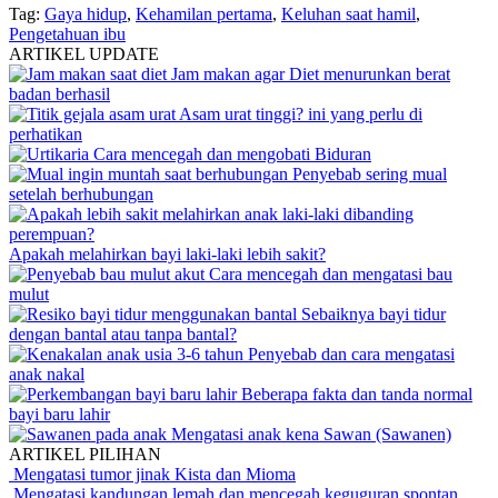
Tag:
Gaya hidup
,
Kehamilan pertama
,
Keluhan saat hamil
,
Pengetahuan ibu
ARTIKEL UPDATE
Jam makan agar Diet menurunkan berat
badan berhasil
Asam urat tinggi? ini yang perlu di
perhatikan
Cara mencegah dan mengobati Biduran
Penyebab sering mual
setelah berhubungan
Apakah melahirkan bayi laki-laki lebih sakit?
Cara mencegah dan mengatasi bau
mulut
Sebaiknya bayi tidur
dengan bantal atau tanpa bantal?
Penyebab dan cara mengatasi
anak nakal
Beberapa fakta dan tanda normal
bayi baru lahir
Mengatasi anak kena Sawan (Sawanen)
ARTIKEL PILIHAN
Mengatasi tumor jinak Kista dan Mioma
Mengatasi kandungan lemah dan mencegah keguguran spontan