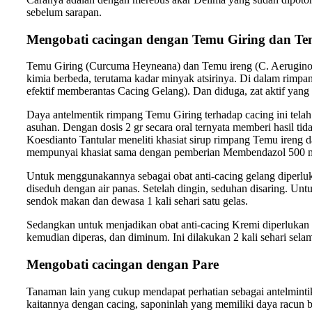
sebelum sarapan.
Mengobati cacingan dengan Temu Giring dan Te
Temu Giring (Curcuma Heyneana) dan Temu ireng (C. Aeruginos
kimia berbeda, terutama kadar minyak atsirinya. Di dalam rimp
efektif memberantas Cacing Gelang). Dan diduga, zat aktif yang be
Daya antelmentik rimpang Temu Giring terhadap cacing ini telah 
asuhan. Dengan dosis 2 gr secara oral ternyata memberi hasil t
Koesdianto Tantular meneliti khasiat sirup rimpang Temu ireng d
mempunyai khasiat sama dengan pemberian Membendazol 500 mg
Untuk menggunakannya sebagai obat anti-cacing gelang diperluka
diseduh dengan air panas. Setelah dingin, seduhan disaring. Unt
sendok makan dan dewasa 1 kali sehari satu gelas.
Sedangkan untuk menjadikan obat anti-cacing Kremi diperlukan s
kemudian diperas, dan diminum. Ini dilakukan 2 kali sehari selama
Mengobati cacingan dengan Pare
Tanaman lain yang cukup mendapat perhatian sebagai antelminti
kaitannya dengan cacing, saponinlah yang memiliki daya racun ba