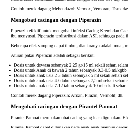
Contoh merek dagang Mebendazol: Vermox, Vemoran, Tismarias
Mengobati cacingan dengan Piperazin
Piperazin efektif untuk mengobati infeksi Cacing Kremi dan Cac
ibu menyusui. Piperazin terdistribusi dalam ASI, sehingga pada 
Beberapa efek samping dapat timbul, diantaranya adalah mual, mu
Aturan pakai Piperazin adalah sebagai berikut:
Dosis untuk dewasa sebanyak 2,25 gr/15 ml sekali sehari selama
Dosis untuk Anak di bawah 2 tahun sebanyak 0,3-0,5 ml/kgbb se
Dosis untuk anak usia 2-3 tahun sebanyak 5 ml sekali sehari se
Dosis untuk anak usia 4-6 tahun sebanyak 7,5 ml sekali sehari s
Dosis untuk anak usia 7-12 tahun sebanyak 10 ml sekali sehari 
Contoh merek dagang Piperazin: Afixin, Pirazin, Vermolif, dll.
Mengobati cacingan dengan Pirantel Pamoat
Pirantel Pamoat merupakan obat cacing yang luas digunakan. E
Pirantel Pamoat dapat digunakan pada anak-anak maupun dewasa.