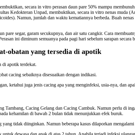
 membuktikan, secara in vitro perasan daun pare 50% mampu membun
kultas Kedokteran Unpad, membuktikan, secara in vitro nenas muda (A
coides). Namun, jumlah dan waktu kematiannya berbeda. Buah nenas m
 pare segar, garam secukupnya, dan air satu cangkir. Cara membuatnya
erasan ini diminum semuanya pada pagi hari sebelum sarapan secara ber
t-obatan yang tersedia di apotik
di apotik terdekat.
at cacing sebaiknya disesuaikan dengan indikasi.
an, ketahui juga jenis cacing apa yang menginfeksi, usia-nya, dan ap
ing Tambang, Cacing Gelang dan Cacing Cambuk. Namun perlu di ingat,
ada kehamilan di bawah 2 bulan tidak menunjukkan efek buruk.
ang tidak diinginkan. Namun beberapa kasus dilaporkan mengalami sak
 untuk dewasa dan anak di atas 2 tahun. Apabila terjadi infeksi ulang