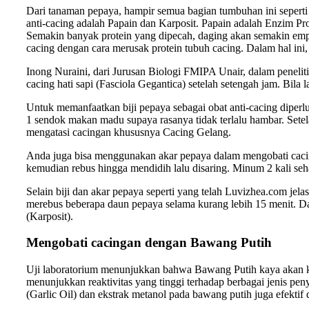
Dari tanaman pepaya, hampir semua bagian tumbuhan ini seperti a
anti-cacing adalah Papain dan Karposit. Papain adalah Enzim Pro
Semakin banyak protein yang dipecah, daging akan semakin empu
cacing dengan cara merusak protein tubuh cacing. Dalam hal ini,
Inong Nuraini, dari Jurusan Biologi FMIPA Unair, dalam peneli
cacing hati sapi (Fasciola Gegantica) setelah setengah jam. Bil
Untuk memanfaatkan biji pepaya sebagai obat anti-cacing diperluk
1 sendok makan madu supaya rasanya tidak terlalu hambar. Setel
mengatasi cacingan khususnya Cacing Gelang.
Anda juga bisa menggunakan akar pepaya dalam mengobati cacin
kemudian rebus hingga mendidih lalu disaring. Minum 2 kali seh
Selain biji dan akar pepaya seperti yang telah Luvizhea.com je
merebus beberapa daun pepaya selama kurang lebih 15 menit. Dan 
(Karposit).
Mengobati cacingan dengan Bawang Putih
Uji laboratorium menunjukkan bahwa Bawang Putih kaya akan kan
menunjukkan reaktivitas yang tinggi terhadap berbagai jenis pen
(Garlic Oil) dan ekstrak metanol pada bawang putih juga efekti