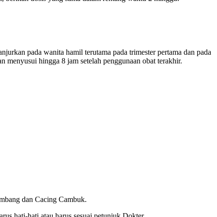
anjurkan pada wanita hamil terutama pada trimester pertama dan pada
an menyusui hingga 8 jam setelah penggunaan obat terakhir.
 Tambang dan Cacing Cambuk.
 hati-hati atau harus sesuai petunjuk Dokter.