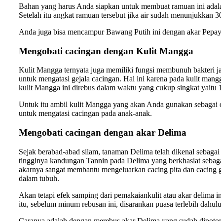
Bahan yang harus Anda siapkan untuk membuat ramuan ini adalah
Setelah itu angkat ramuan tersebut jika air sudah menunjukkan 3
Anda juga bisa mencampur Bawang Putih ini dengan akar Pepaya 
Mengobati cacingan dengan Kulit Mangga
Kulit Mangga ternyata juga memiliki fungsi membunuh bakteri ja
untuk mengatasi gejala cacingan. Hal ini karena pada kulit man
kulit Mangga ini direbus dalam waktu yang cukup singkat yaitu 
Untuk itu ambil kulit Mangga yang akan Anda gunakan sebagai ob
untuk mengatasi cacingan pada anak-anak.
Mengobati cacingan dengan akar Delima
Sejak berabad-abad silam, tanaman Delima telah dikenal sebaga
tingginya kandungan Tannin pada Delima yang berkhasiat sebagai 
akarnya sangat membantu mengeluarkan cacing pita dan cacing g
dalam tubuh.
Akan tetapi efek samping dari pemakaiankulit atau akar delima 
itu, sebelum minum rebusan ini, disarankan puasa terlebih dahulu
Caranya adalah dengan merebus akar Delima yang sudah dipotong d