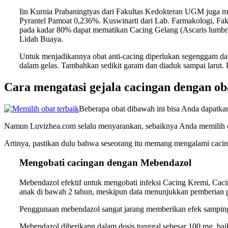
Iin Kurnia Prabaningtyas dari Fakultas Kedokteran UGM juga
Pyrantel Pamoat 0,236%. Kuswinarti dari Lab. Farmakologi, Fa
pada kadar 80% dapat mematikan Cacing Gelang (Ascaris lumbri
Lidah Buaya.
Untuk menjadikannya obat anti-cacing diperlukan segenggam daun
dalam gelas. Tambahkan sedikit garam dan diaduk sampai larut. P
Cara mengatasi gejala cacingan dengan oba
Beberapa obat dibawah ini bisa Anda dapatkan 
Namun Luvizhea.com selalu menyarankan, sebaiknya Anda memilih ob
Artinya, pastikan dulu bahwa seseorang itu memang mengalami cacing
Mengobati cacingan dengan Mebendazol
Mebendazol efektif untuk mengobati infeksi Cacing Kremi, Cac
anak di bawah 2 tahun, meskipun data menunjukkan pemberian p
Penggunaan mebendazol sangat jarang memberikan efek samping y
Mebendazol diberikann dalam dosis tunggal sebesar 100 mg, baik