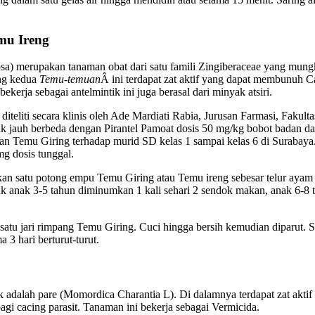
mu Ireng
a) merupakan tanaman obat dari satu famili Zingiberaceae yang mun
ang kedua
Temu-temuan
Â ini terdapat zat aktif yang dapat membunuh Cac
kerja sebagai antelmintik ini juga berasal dari minyak atsiri.
diteliti secara klinis oleh Ade Mardiati Rabia, Jurusan Farmasi, Faku
idak jauh berbeda dengan Pirantel Pamoat dosis 50 mg/kg bobot badan 
an Temu Giring terhadap murid SD kelas 1 sampai kelas 6 di Surabaya.
 dosis tunggal.
n satu potong empu Temu Giring atau Temu ireng sebesar telur ayam da
uk anak 3-5 tahun diminumkan 1 kali sehari 2 sendok makan, anak 6-8 t
atu jari rimpang Temu Giring. Cuci hingga bersih kemudian diparut. Se
 3 hari berturut-turut.
k adalah pare (Momordica Charantia L). Di dalamnya terdapat zat ak
gi cacing parasit. Tanaman ini bekerja sebagai Vermicida.