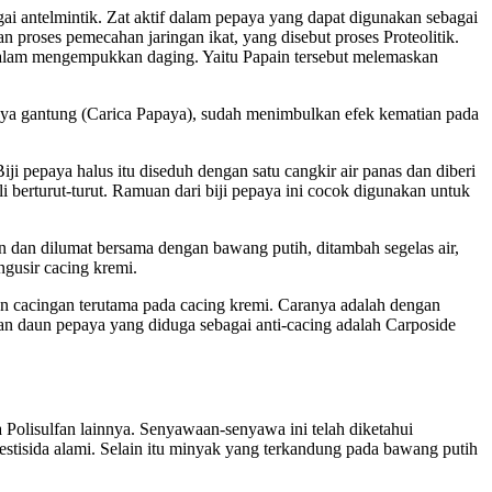
gai antelmintik. Zat aktif dalam pepaya yang dapat digunakan sebagai
an proses pemecahan jaringan ikat, yang disebut proses Proteolitik.
 dalam mengempukkan daging. Yaitu Papain tersebut melemaskan
paya gantung (Carica Papaya), sudah menimbulkan efek kematian pada
ji pepaya halus itu diseduh dengan satu cangkir air panas dan diberi
 berturut-turut. Ramuan dari biji pepaya ini cocok digunakan untuk
dan dilumat bersama dengan bawang putih, ditambah segelas air,
gusir cacing kremi.
an cacingan terutama pada cacing kremi. Caranya adalah dengan
ian daun pepaya yang diduga sebagai anti-cacing adalah Carposide
Polisulfan lainnya. Senyawaan-senyawa ini telah diketahui
estisida alami. Selain itu minyak yang terkandung pada bawang putih