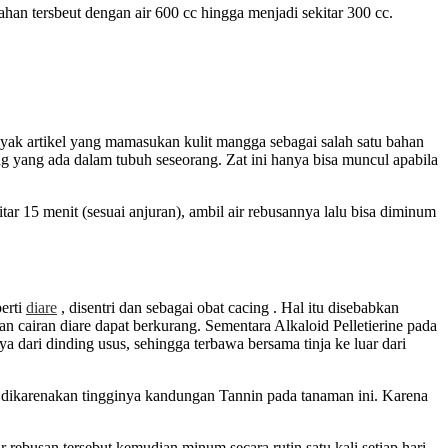
an tersbeut dengan air 600 cc hingga menjadi sekitar 300 cc.
nyak artikel yang mamasukan kulit mangga sebagai salah satu bahan
g yang ada dalam tubuh seseorang. Zat ini hanya bisa muncul apabila
r 15 menit (sesuai anjuran), ambil air rebusannya lalu bisa diminum
erti
diare
, disentri dan sebagai obat cacing . Hal itu disebabkan
n cairan diare dapat berkurang. Sementara Alkaloid Pelletierine pada
dari dinding usus, sehingga terbawa bersama tinja ke luar dari
ni dikarenakan tingginya kandungan Tannin pada tanaman ini. Karena
rebusan tersebut kemudian minum secara rutin satu kali setiap hari