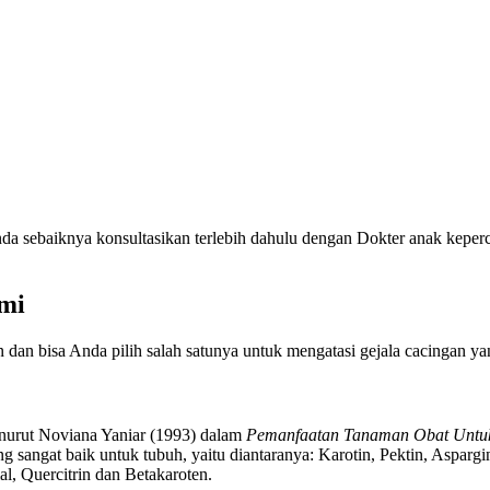
Anda sebaiknya konsultasikan terlebih dahulu dengan Dokter anak kep
ami
ian dan bisa Anda pilih salah satunya untuk mengatasi gejala cacingan
enurut Noviana Yaniar (1993) dalam
Pemanfaatan Tanaman Obat Untuk
sangat baik untuk tubuh, yaitu diantaranya: Karotin, Pektin, Aspargi
l, Quercitrin dan Betakaroten.