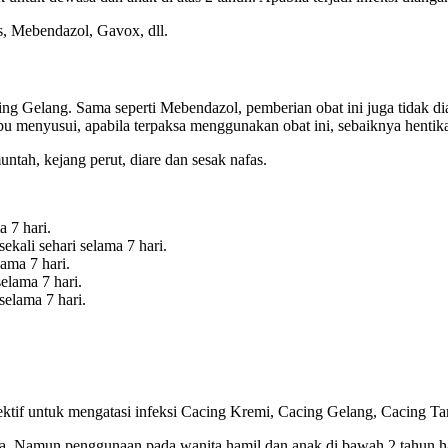
, Mebendazol, Gavox, dll.
ing Gelang. Sama seperti Mebendazol, pemberian obat ini juga tidak di
ibu menyusui, apabila terpaksa menggunakan obat ini, sebaiknya hentik
ntah, kejang perut, diare dan sesak nafas.
 7 hari.
kali sehari selama 7 hari.
lama 7 hari.
elama 7 hari.
selama 7 hari.
fektif untuk mengatasi infeksi Cacing Kremi, Cacing Gelang, Cacing
 Namun penggunaan pada wanita hamil dan anak di bawah 2 tahun harus