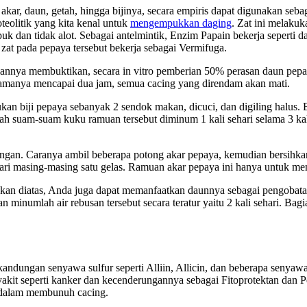
kar, daun, getah, hingga bijinya, secara empiris dapat digunakan seba
teolitik yang kita kenal untuk
mengempukkan daging
. Zat ini melakuk
k dan tidak alot. Sebagai antelmintik, Enzim Papain bekerja seperti
 zat pada pepaya tersebut bekerja sebagai Vermifuga.
tiannya membuktikan, secara in vitro pemberian 50% perasan daun pe
a lamanya mencapai dua jam, semua cacing yang direndam akan mati.
an biji pepaya sebanyak 2 sendok makan, dicuci, dan digiling halus. Bi
ah suam-suam kuku ramuan tersebut diminum 1 kali sehari selama 3 kali
gan. Caranya ambil beberapa potong akar pepaya, kemudian bersihkan 
ari masing-masing satu gelas. Ramuan akar pepaya ini hanya untuk men
laskan diatas, Anda juga dapat memanfaatkan daunnya sebagai pengobat
minumlah air rebusan tersebut secara teratur yaitu 2 kali sehari. Bag
dungan senyawa sulfur seperti Alliin, Allicin, dan beberapa senyawa 
yakit seperti kanker dan kecenderungannya sebagai Fitoprotektan dan P
f dalam membunuh cacing.