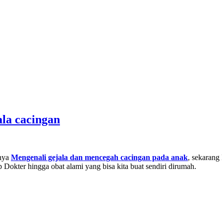
ala cacingan
mnya
Mengenali gejala dan mencegah cacingan pada anak
, sekaran
ep Dokter hingga obat alami yang bisa kita buat sendiri dirumah.