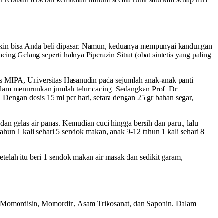
gkin bisa Anda beli dipasar. Namun, keduanya mempunyai kandungan
ing Gelang seperti halnya Piperazin Sitrat (obat sintetis yang paling
ltas MIPA, Universitas Hasanudin pada sejumlah anak-anak panti
dalam menurunkan jumlah telur cacing. Sedangkan Prof. Dr.
 Dengan dosis 15 ml per hari, setara dengan 25 gr bahan segar,
n gelas air panas. Kemudian cuci hingga bersih dan parut, lalu
ahun 1 kali sehari 5 sendok makan, anak 9-12 tahun 1 kali sehari 8
telah itu beri 1 sendok makan air masak dan sedikit garam,
tif Momordisin, Momordin, Asam Trikosanat, dan Saponin. Dalam