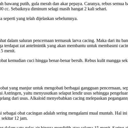
 bawang putih, gula merah dan akar pepaya. Caranya, rebus semua bah
00 cc. Sebaiknya diminum selagi masih hangat 2 kali sehari.
seperti yang telah dijelaskan sebelumnya.
hat dalam saluran pencernaan termasuk larva cacing. Maka dari itu ba
gga terdapat zat antelmintik yang akan membantu untuk membasmi cacin
15 menit.
at kemudian cuci hingga benar-benar bersih. Rebus kulit mangga sekita
i obat yang manjur untuk mengobati berbagai gangguan pencernaan, sep
Astringen, yaitu menyusutkan selaput lendir usus sehingga pengeluara
elang dari usus. Alkaloid menyebabkan cacing melepaskan pegangannya 
ini sebagai obat cacingan adalah sering mengalami mual muntah. Hal i
 sekitar 12 jam.
alam satu gelas air hingga mendidih atau selama 15 menit. Saring air 