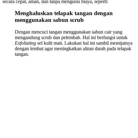
secara cepat, aman, dan tanpa menguras biaya, seperti:
Menghaluskan telapak tangan dengan
menggunakan sabun scrub
Dengan mencuci tangan menggunakan sabun cair yang
mengandung scrub dan pelembab. Hal ini berfungsi untuk
Exfoliating
sel kulit mati. Lakukan hal ini sambil memijatnya
dengan lembut agar meningkatkan aliran darah pada telapak
tangan.