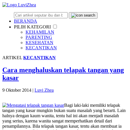
BERANDA
PILIH KATEGORI
KEHAMILAN
PARENTING
KESEHATAN
KECANTIKAN
ARTIKEL
KECANTIKAN
Cara menghaluskan telapak tangan yang
kasar
9 Oktober 2014
|
Luvi Zhea
Bagi laki-laki memiliki telapak
tangan yang kasar mungkin bukan suatu masalah yang berarti. Lain
halnya dengan kaum wanita, tentu hal ini akan menjadi masalah
yang serius, karena wanita sangat memperhatikan detail dari
penampilannya. Bila telapak tangan kasar, tentu akan membuat ia