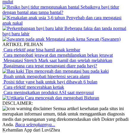
mulut
Sebaiknya bayi tidur
dengan bantal atau tanpa bantal?
Penyebab dan cara mengatasi
anak nakal
Beberapa fakta dan tanda normal
bayi baru lahir
Mengatasi anak kena Sawan (Sawanen)
ARTIKEL PILIHAN
Cara efektif agar bisa hamil anak kembar
Cara mengobati jerawat dan menghilangkan bekas jerawat
Mengatasi Stretch Mark saat hamil dan setelah melahirkan
Bagaimana cara tepat menangani diare pada bayi?
Tips mencegah dan mengatasi bau pada kaki
Buah untuk mengobati hipertensi secara alami
Posisi tidur yang baik untuk bayi dibawah 6 bulan
Cara efektif mencerahkan ketiak
Cara meningkatkan produksi ASI saat menyusui
Cara mencegah dan mengobati Biduran
DISCLAIMER:
Semua artikel kesehatan pada situs ini
merupakan informasi umum, tidak untuk menggantikan diagnosis
medis dan penanganan yang direkomendasikan oleh Dokter pribadi
Anda.
Baca selengkapnya...
Kehamilan App dari LuviZhea