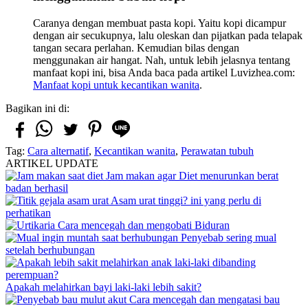
Caranya dengan membuat pasta kopi. Yaitu kopi dicampur
dengan air secukupnya, lalu oleskan dan pijatkan pada telapak
tangan secara perlahan. Kemudian bilas dengan
menggunakan air hangat. Nah, untuk lebih jelasnya tentang
manfaat kopi ini, bisa Anda baca pada artikel Luvizhea.com:
Manfaat kopi untuk kecantikan wanita
.
Bagikan ini di:
Tag:
Cara alternatif
,
Kecantikan wanita
,
Perawatan tubuh
ARTIKEL UPDATE
Jam makan agar Diet menurunkan berat
badan berhasil
Asam urat tinggi? ini yang perlu di
perhatikan
Cara mencegah dan mengobati Biduran
Penyebab sering mual
setelah berhubungan
Apakah melahirkan bayi laki-laki lebih sakit?
Cara mencegah dan mengatasi bau