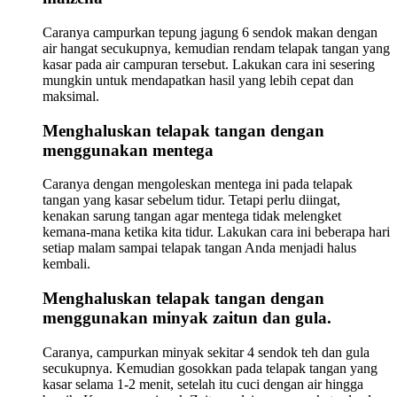
Caranya campurkan tepung jagung 6 sendok makan dengan
air hangat secukupnya, kemudian rendam telapak tangan yang
kasar pada air campuran tersebut. Lakukan cara ini sesering
mungkin untuk mendapatkan hasil yang lebih cepat dan
maksimal.
Menghaluskan telapak tangan dengan
menggunakan mentega
Caranya dengan mengoleskan mentega ini pada telapak
tangan yang kasar sebelum tidur. Tetapi perlu diingat,
kenakan sarung tangan agar mentega tidak melengket
kemana-mana ketika kita tidur. Lakukan cara ini beberapa hari
setiap malam sampai telapak tangan Anda menjadi halus
kembali.
Menghaluskan telapak tangan dengan
menggunakan minyak zaitun dan gula.
Caranya, campurkan minyak sekitar 4 sendok teh dan gula
secukupnya. Kemudian gosokkan pada telapak tangan yang
kasar selama 1-2 menit, setelah itu cuci dengan air hingga