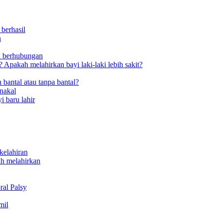
berhasil
n
h berhubungan
Apakah melahirkan bayi laki-laki lebih sakit?
 bantal atau tanpa bantal?
nakal
i baru lahir
kelahiran
ah melahirkan
al Palsy
mil