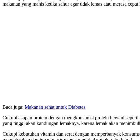
makanan yang manis ketika sahur agar tidak lemas atau merasa cepat l
Baca juga:
Makanan sehat untuk Diabetes
.
Cukupi asupan protein dengan mengkonsumsi protein hewani seperti da
yang tinggi akan kandungan lemaknya, karena lemak akan menimbulk
Cukupi kebutuhan vitamin dan serat dengan memperbanyak konsumsi sa
menyebabkan gangguan wasir yang sering dialami oleh Ibu hamil.