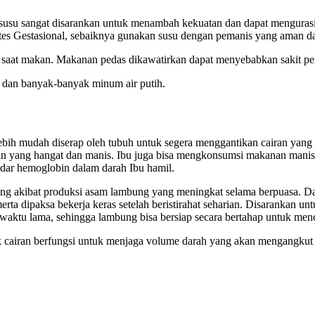
usu sangat disarankan untuk menambah kekuatan dan dapat mengurasi 
betes Gestasional, sebaiknya gunakan susu dengan pemanis yang aman d
aat makan. Makanan pedas dikawatirkan dapat menyebabkan sakit per
 dan banyak-banyak minum air putih.
 lebih mudah diserap oleh tubuh untuk segera menggantikan cairan yan
nan yang hangat dan manis. Ibu juga bisa mengkonsumsi makanan man
adar hemoglobin dalam darah Ibu hamil.
ng akibat produksi asam lambung yang meningkat selama berpuasa. Da
erta dipaksa bekerja keras setelah beristirahat seharian. Disarankan u
 waktu lama, sehingga lambung bisa bersiap secara bertahap untuk me
 cairan berfungsi untuk menjaga volume darah yang akan mengangkut o