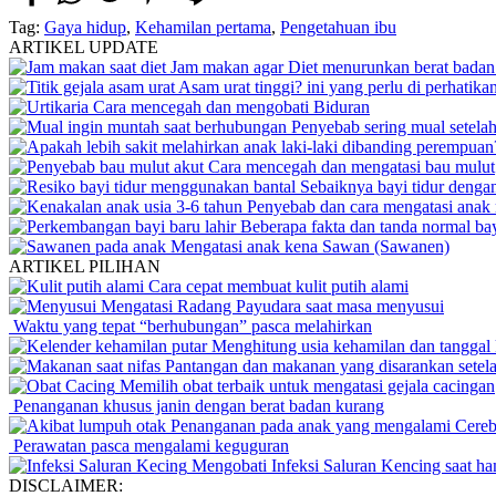
Tag:
Gaya hidup
,
Kehamilan pertama
,
Pengetahuan ibu
ARTIKEL UPDATE
Jam makan agar Diet menurunkan berat badan 
Asam urat tinggi? ini yang perlu di perhatika
Cara mencegah dan mengobati Biduran
Penyebab sering mual setela
Cara mencegah dan mengatasi bau mulut
Sebaiknya bayi tidur dengan
Penyebab dan cara mengatasi anak 
Beberapa fakta dan tanda normal bay
Mengatasi anak kena Sawan (Sawanen)
ARTIKEL PILIHAN
Cara cepat membuat kulit putih alami
Mengatasi Radang Payudara saat masa menyusui
Waktu yang tepat “berhubungan” pasca melahirkan
Menghitung usia kehamilan dan tanggal 
Pantangan dan makanan yang disarankan setel
Memilih obat terbaik untuk mengatasi gejala cacingan
Penanganan khusus janin dengan berat badan kurang
Penanganan pada anak yang mengalami Cerebr
Perawatan pasca mengalami keguguran
Mengobati Infeksi Saluran Kencing saat ha
DISCLAIMER: