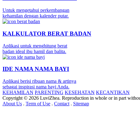
Untuk mengetahui perkembangan
kehamilan dengan kalender putar.
KALKULATOR BERAT BADAN
Aplikasi untuk menghitung berat
badan ideal ibu hamil dan balita.
IDE NAMA NAMA BAYI
Aplikasi berisi ribuan nama & artinya
sebagai inspirasi nama bayi Anda.
KEHAMILAN
PARENTING
KESEHATAN
KECANTIKAN
Copyright © 2026 LuviZhea. Reproduction in whole or in part without
About Us
.
Term of Use
.
Contact
.
Sitemap