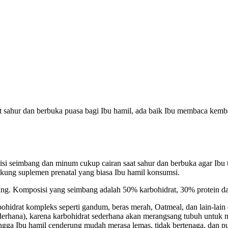
saat sahur dan berbuka puasa bagi Ibu hamil, ada baik Ibu membaca kemb
i seimbang dan minum cukup cairan saat sahur dan berbuka agar Ibu ti
ung suplemen prenatal yang biasa Ibu hamil konsumsi.
ang. Komposisi yang seimbang adalah 50% karbohidrat, 30% protein d
idrat kompleks seperti gandum, beras merah, Oatmeal, dan lain-lai
sederhana), karena karbohidrat sederhana akan merangsang tubuh untu
ingga Ibu hamil cenderung mudah merasa lemas, tidak bertenaga, dan p