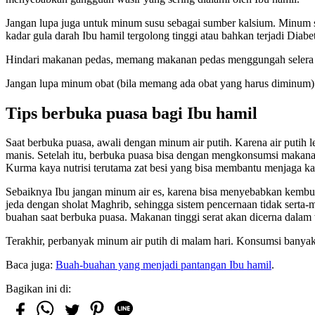
Jangan lupa juga untuk minum susu sebagai sumber kalsium. Minum s
kadar gula darah Ibu hamil tergolong tinggi atau bahkan terjadi Dia
Hindari makanan pedas, memang makanan pedas menggungah selera s
Jangan lupa minum obat (bila memang ada obat yang harus diminum)
Tips berbuka puasa bagi Ibu hamil
Saat berbuka puasa, awali dengan minum air putih. Karena air putih
manis. Setelah itu, berbuka puasa bisa dengan mengkonsumsi maka
Kurma kaya nutrisi terutama zat besi yang bisa membantu menjaga k
Sebaiknya Ibu jangan minum air es, karena bisa menyebabkan kembu
jeda dengan sholat Maghrib, sehingga sistem pencernaan tidak serta-m
buahan saat berbuka puasa. Makanan tinggi serat akan dicerna dalam
Terakhir, perbanyak minum air putih di malam hari. Konsumsi banyak
Baca juga:
Buah-buahan yang menjadi pantangan Ibu hamil
.
Bagikan ini di: