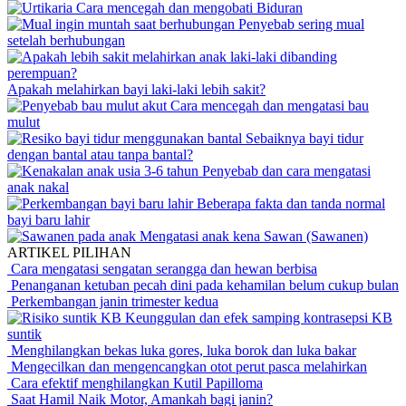
Cara mencegah dan mengobati Biduran
Penyebab sering mual
setelah berhubungan
Apakah melahirkan bayi laki-laki lebih sakit?
Cara mencegah dan mengatasi bau
mulut
Sebaiknya bayi tidur
dengan bantal atau tanpa bantal?
Penyebab dan cara mengatasi
anak nakal
Beberapa fakta dan tanda normal
bayi baru lahir
Mengatasi anak kena Sawan (Sawanen)
ARTIKEL PILIHAN
Cara mengatasi sengatan serangga dan hewan berbisa
Penanganan ketuban pecah dini pada kehamilan belum cukup bulan
Perkembangan janin trimester kedua
Keunggulan dan efek samping kontrasepsi KB
suntik
Menghilangkan bekas luka gores, luka borok dan luka bakar
Mengecilkan dan mengencangkan otot perut pasca melahirkan
Cara efektif menghilangkan Kutil Papilloma
Saat Hamil Naik Motor, Amankah bagi janin?