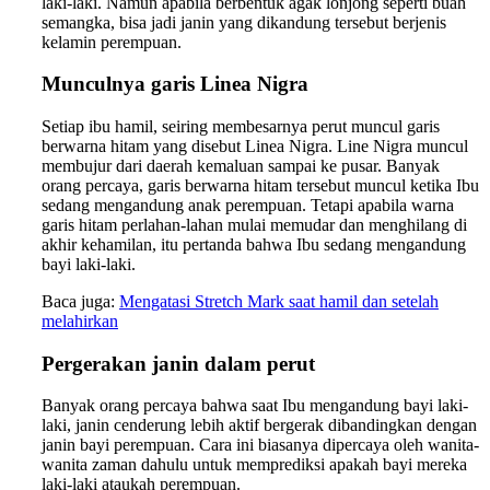
laki-laki. Namun apabila berbentuk agak lonjong seperti buah
semangka, bisa jadi janin yang dikandung tersebut berjenis
kelamin perempuan.
Munculnya garis Linea Nigra
Setiap ibu hamil, seiring membesarnya perut muncul garis
berwarna hitam yang disebut Linea Nigra. Line Nigra muncul
membujur dari daerah kemaluan sampai ke pusar. Banyak
orang percaya, garis berwarna hitam tersebut muncul ketika Ibu
sedang mengandung anak perempuan. Tetapi apabila warna
garis hitam perlahan-lahan mulai memudar dan menghilang di
akhir kehamilan, itu pertanda bahwa Ibu sedang mengandung
bayi laki-laki.
Baca juga:
Mengatasi Stretch Mark saat hamil dan setelah
melahirkan
Pergerakan janin dalam perut
Banyak orang percaya bahwa saat Ibu mengandung bayi laki-
laki, janin cenderung lebih aktif bergerak dibandingkan dengan
janin bayi perempuan. Cara ini biasanya dipercaya oleh wanita-
wanita zaman dahulu untuk memprediksi apakah bayi mereka
laki-laki ataukah perempuan.