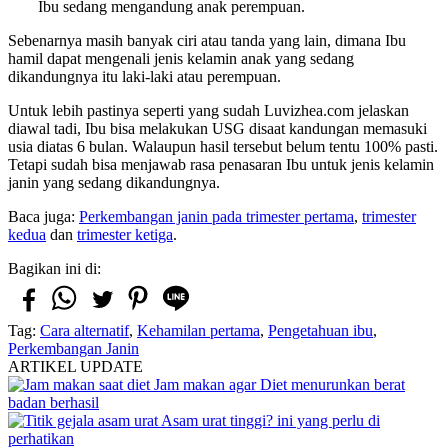
Ibu sedang mengandung anak perempuan.
Sebenarnya masih banyak ciri atau tanda yang lain, dimana Ibu
hamil dapat mengenali jenis kelamin anak yang sedang
dikandungnya itu laki-laki atau perempuan.
Untuk lebih pastinya seperti yang sudah Luvizhea.com jelaskan
diawal tadi, Ibu bisa melakukan USG disaat kandungan memasuki
usia diatas 6 bulan. Walaupun hasil tersebut belum tentu 100% pasti.
Tetapi sudah bisa menjawab rasa penasaran Ibu untuk jenis kelamin
janin yang sedang dikandungnya.
Baca juga:
Perkembangan janin pada trimester pertama
,
trimester
kedua
dan
trimester ketiga
.
Bagikan ini di:
Tag:
Cara alternatif
,
Kehamilan pertama
,
Pengetahuan ibu
,
Perkembangan Janin
ARTIKEL UPDATE
Jam makan agar Diet menurunkan berat
badan berhasil
Asam urat tinggi? ini yang perlu di
perhatikan