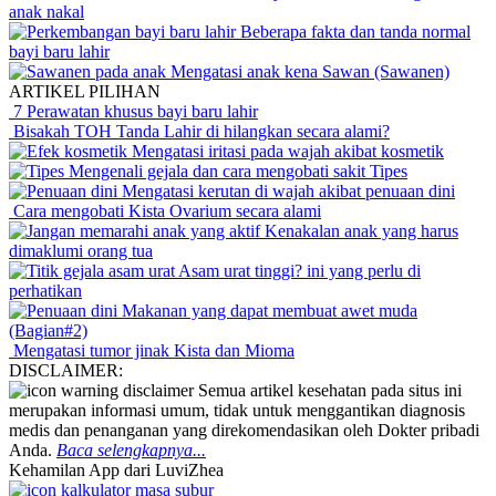
anak nakal
Beberapa fakta dan tanda normal
bayi baru lahir
Mengatasi anak kena Sawan (Sawanen)
ARTIKEL PILIHAN
7 Perawatan khusus bayi baru lahir
Bisakah TOH Tanda Lahir di hilangkan secara alami?
Mengatasi iritasi pada wajah akibat kosmetik
Mengenali gejala dan cara mengobati sakit Tipes
Mengatasi kerutan di wajah akibat penuaan dini
Cara mengobati Kista Ovarium secara alami
Kenakalan anak yang harus
dimaklumi orang tua
Asam urat tinggi? ini yang perlu di
perhatikan
Makanan yang dapat membuat awet muda
(Bagian#2)
Mengatasi tumor jinak Kista dan Mioma
DISCLAIMER:
Semua artikel kesehatan pada situs ini
merupakan informasi umum, tidak untuk menggantikan diagnosis
medis dan penanganan yang direkomendasikan oleh Dokter pribadi
Anda.
Baca selengkapnya...
Kehamilan App dari LuviZhea