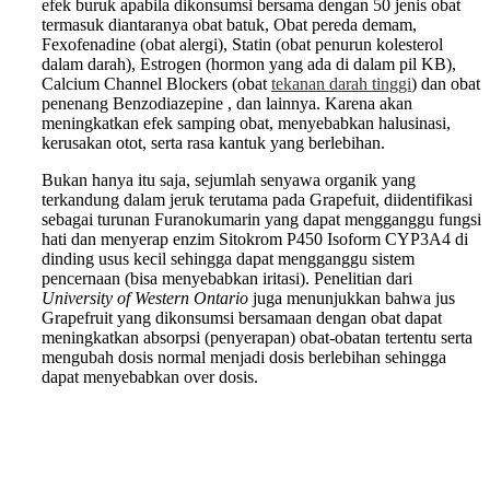
efek buruk apabila dikonsumsi bersama dengan 50 jenis obat
termasuk diantaranya obat batuk, Obat pereda demam,
Fexofenadine (obat alergi), Statin (obat penurun kolesterol
dalam darah), Estrogen (hormon yang ada di dalam pil KB),
Calcium Channel Blockers (obat
tekanan darah tinggi
) dan obat
penenang Benzodiazepine , dan lainnya. Karena akan
meningkatkan efek samping obat, menyebabkan halusinasi,
kerusakan otot, serta rasa kantuk yang berlebihan.
Bukan hanya itu saja, sejumlah senyawa organik yang
terkandung dalam jeruk terutama pada Grapefuit, diidentifikasi
sebagai turunan Furanokumarin yang dapat mengganggu fungsi
hati dan menyerap enzim Sitokrom P450 Isoform CYP3A4 di
dinding usus kecil sehingga dapat mengganggu sistem
pencernaan (bisa menyebabkan iritasi). Penelitian dari
University of Western Ontario
juga menunjukkan bahwa jus
Grapefruit yang dikonsumsi bersamaan dengan obat dapat
meningkatkan absorpsi (penyerapan) obat-obatan tertentu serta
mengubah dosis normal menjadi dosis berlebihan sehingga
dapat menyebabkan over dosis.