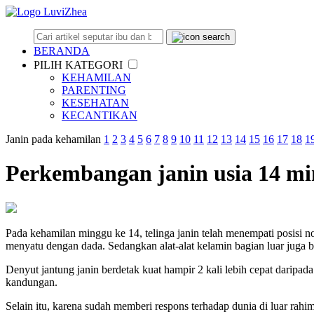
BERANDA
PILIH KATEGORI
KEHAMILAN
PARENTING
KESEHATAN
KECANTIKAN
Janin pada kehamilan
1
2
3
4
5
6
7
8
9
10
11
12
13
14
15
16
17
18
1
Perkembangan janin usia 14 m
Pada kehamilan minggu ke 14, telinga janin telah menempati posisi n
menyatu dengan dada. Sedangkan alat-alat kelamin bagian luar juga b
Denyut jantung janin berdetak kuat hampir 2 kali lebih cepat darip
kandungan.
Selain itu, karena sudah memberi respons terhadap dunia di luar rah