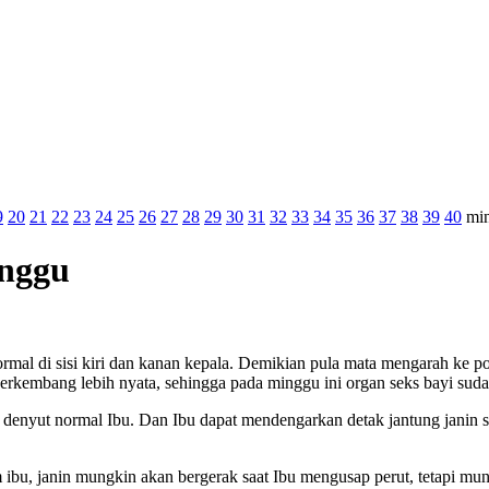
9
20
21
22
23
24
25
26
27
28
29
30
31
32
33
34
35
36
37
38
39
40
mi
inggu
ormal di sisi kiri dan kanan kepala. Demikian pula mata mengarah ke p
erkembang lebih nyata, sehingga pada minggu ini organ seks bayi suda
ada denyut normal Ibu. Dan Ibu dapat mendengarkan detak jantung jani
im ibu, janin mungkin akan bergerak saat Ibu mengusap perut, tetapi m