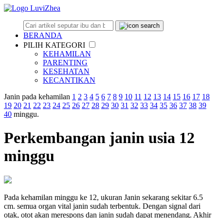
BERANDA
PILIH KATEGORI
KEHAMILAN
PARENTING
KESEHATAN
KECANTIKAN
Janin pada kehamilan
1
2
3
4
5
6
7
8
9
10
11
12
13
14
15
16
17
18
19
20
21
22
23
24
25
26
27
28
29
30
31
32
33
34
35
36
37
38
39
40
minggu.
Perkembangan janin usia 12
minggu
Pada kehamilan minggu ke 12, ukuran Janin sekarang sekitar 6.5
cm. semua organ vital janin sudah terbentuk. Dengan signal dari
otak, otot akan merespons dan janin sudah dapat menendang. Akhir