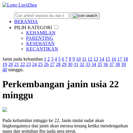
BERANDA
PILIH KATEGORI
KEHAMILAN
PARENTING
KESEHATAN
KECANTIKAN
Janin pada kehamilan
1
2
3
4
5
6
7
8
9
10
11
12
13
14
15
16
17
18
19
20
21
22
23
24
25
26
27
28
29
30
31
32
33
34
35
36
37
38
39
40
minggu.
Perkembangan janin usia 22
minggu
Pada kehamilan minggu ke 22, Janin mulai sadar akan
lingkungannya dan janin akan merasa tenang ketika mendengarkan
suara dan sentuhan Ibu pada area perut.