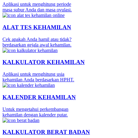
Aplikasi untuk menghitung periode
masa subur Anda dan masa ovulasi.
ALAT TES KEHAMILAN
Cek apakah Anda hamil atau tidak?
berdasarkan gejala awal kehamilan.
KALKULATOR KEHAMILAN
Aplikasi untuk menghitung usia
kehamilan Anda berdasarkan HPHT.
KALENDER KEHAMILAN
Untuk mengetahui perkembangan
kehamilan dengan kalender putar.
KALKULATOR BERAT BADAN