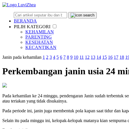
BERANDA
PILIH KATEGORI
KEHAMILAN
PARENTING
KESEHATAN
KECANTIKAN
Janin pada kehamilan
1
2
3
4
5
6
7
8
9
10
11
12
13
14
15
16
17
18
1
Perkembangan janin usia 24 m
Pada kehamilan ke 24 minggu, pendengaran Janin sudah terbentuk sem
atau teriakan yang tidak disukainya.
Pada periode ini, janin juga membentuk pola kapan saat tidur dan kapa
Selain itu pada minggu ini, kelopak-kelopak matanya kian sempurna d