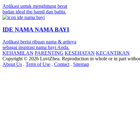
Aplikasi untuk menghitung berat
badan ideal ibu hamil dan balita.
IDE NAMA NAMA BAYI
Aplikasi berisi ribuan nama & artinya
sebagai inspirasi nama bayi Anda.
KEHAMILAN
PARENTING
KESEHATAN
KECANTIKAN
Copyright © 2026 LuviZhea. Reproduction in whole or in part without
About Us
.
Term of Use
.
Contact
.
Sitemap