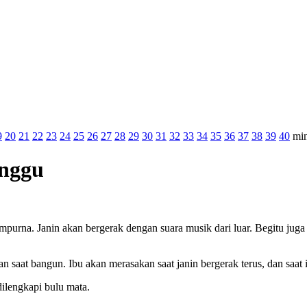
9
20
21
22
23
24
25
26
27
28
29
30
31
32
33
34
35
36
37
38
39
40
mi
inggu
purna. Janin akan bergerak dengan suara musik dari luar. Begitu juga
n saat bangun. Ibu akan merasakan saat janin bergerak terus, dan saat 
ilengkapi bulu mata.