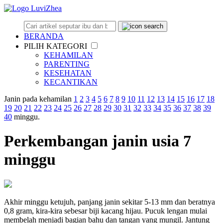
BERANDA
PILIH KATEGORI
KEHAMILAN
PARENTING
KESEHATAN
KECANTIKAN
Janin pada kehamilan
1
2
3
4
5
6
7
8
9
10
11
12
13
14
15
16
17
18
19
20
21
22
23
24
25
26
27
28
29
30
31
32
33
34
35
36
37
38
39
40
minggu.
Perkembangan janin usia 7
minggu
Akhir minggu ketujuh, panjang janin sekitar 5-13 mm dan beratnya
0,8 gram, kira-kira sebesar biji kacang hijau. Pucuk lengan mulai
membelah menjadi bagian bahu dan tangan yang mungil. Jantung