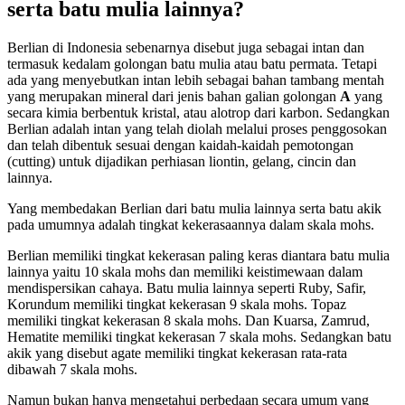
serta batu mulia lainnya?
Berlian di Indonesia sebenarnya disebut juga sebagai intan dan
termasuk kedalam golongan batu mulia atau batu permata. Tetapi
ada yang menyebutkan intan lebih sebagai bahan tambang mentah
yang merupakan mineral dari jenis bahan galian golongan
A
yang
secara kimia berbentuk kristal, atau alotrop dari karbon. Sedangkan
Berlian adalah intan yang telah diolah melalui proses penggosokan
dan telah dibentuk sesuai dengan kaidah-kaidah pemotongan
(cutting) untuk dijadikan perhiasan liontin, gelang, cincin dan
lainnya.
Yang membedakan Berlian dari batu mulia lainnya serta batu akik
pada umumnya adalah tingkat kekerasaannya dalam skala mohs.
Berlian memiliki tingkat kekerasan paling keras diantara batu mulia
lainnya yaitu 10 skala mohs dan memiliki keistimewaan dalam
mendispersikan cahaya. Batu mulia lainnya seperti Ruby, Safir,
Korundum memiliki tingkat kekerasan 9 skala mohs. Topaz
memiliki tingkat kekerasan 8 skala mohs. Dan Kuarsa, Zamrud,
Hematite memiliki tingkat kekerasan 7 skala mohs. Sedangkan batu
akik yang disebut agate memiliki tingkat kekerasan rata-rata
dibawah 7 skala mohs.
Namun bukan hanya mengetahui perbedaan secara umum yang