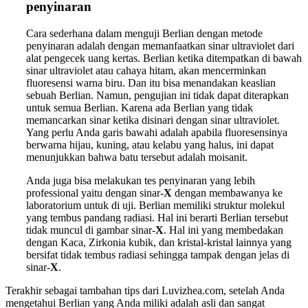
penyinaran
Cara sederhana dalam menguji Berlian dengan metode
penyinaran adalah dengan memanfaatkan sinar ultraviolet dari
alat pengecek uang kertas. Berlian ketika ditempatkan di bawah
sinar ultraviolet atau cahaya hitam, akan mencerminkan
fluoresensi warna biru. Dan itu bisa menandakan keaslian
sebuah Berlian. Namun, pengujian ini tidak dapat diterapkan
untuk semua Berlian. Karena ada Berlian yang tidak
memancarkan sinar ketika disinari dengan sinar ultraviolet.
Yang perlu Anda garis bawahi adalah apabila fluoresensinya
berwarna hijau, kuning, atau kelabu yang halus, ini dapat
menunjukkan bahwa batu tersebut adalah moisanit.
Anda juga bisa melakukan tes penyinaran yang lebih
professional yaitu dengan sinar-
X
dengan membawanya ke
laboratorium untuk di uji. Berlian memiliki struktur molekul
yang tembus pandang radiasi. Hal ini berarti Berlian tersebut
tidak muncul di gambar sinar-
X
. Hal ini yang membedakan
dengan Kaca, Zirkonia kubik, dan kristal-kristal lainnya yang
bersifat tidak tembus radiasi sehingga tampak dengan jelas di
sinar-
X
.
Terakhir sebagai tambahan tips dari Luvizhea.com, setelah Anda
mengetahui Berlian yang Anda miliki adalah asli dan sangat