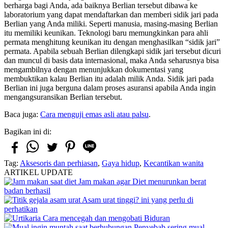
berharga bagi Anda, ada baiknya Berlian tersebut dibawa ke
laboratorium yang dapat mendaftarkan dan memberi sidik jari pada
Berlian yang Anda miliki. Seperti manusia, masing-masing Berlian
itu memiliki keunikan. Teknologi baru memungkinkan para ahli
permata menghitung keunikan itu dengan menghasilkan “sidik jari”
permata. Apabila sebuah Berlian dilengkapi sidik jari tersebut dicuri
dan muncul di basis data internasional, maka Anda seharusnya bisa
mengambilnya dengan menunjukkan dokumentasi yang
membuktikan kalau Berlian itu adalah milik Anda. Sidik jari pada
Berlian ini juga berguna dalam proses asuransi apabila Anda ingin
mengangsuransikan Berlian tersebut.
Baca juga:
Cara menguji emas asli atau palsu
.
Bagikan ini di:
Tag:
Aksesoris dan perhiasan
,
Gaya hidup
,
Kecantikan wanita
ARTIKEL UPDATE
Jam makan agar Diet menurunkan berat
badan berhasil
Asam urat tinggi? ini yang perlu di
perhatikan
Cara mencegah dan mengobati Biduran
Penyebab sering mual