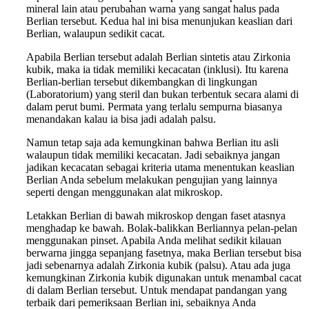
mineral lain atau perubahan warna yang sangat halus pada
Berlian tersebut. Kedua hal ini bisa menunjukan keaslian dari
Berlian, walaupun sedikit cacat.
Apabila Berlian tersebut adalah Berlian sintetis atau Zirkonia
kubik, maka ia tidak memiliki kecacatan (inklusi). Itu karena
Berlian-berlian tersebut dikembangkan di lingkungan
(Laboratorium) yang steril dan bukan terbentuk secara alami di
dalam perut bumi. Permata yang terlalu sempurna biasanya
menandakan kalau ia bisa jadi adalah palsu.
Namun tetap saja ada kemungkinan bahwa Berlian itu asli
walaupun tidak memiliki kecacatan. Jadi sebaiknya jangan
jadikan kecacatan sebagai kriteria utama menentukan keaslian
Berlian Anda sebelum melakukan pengujian yang lainnya
seperti dengan menggunakan alat mikroskop.
Letakkan Berlian di bawah mikroskop dengan faset atasnya
menghadap ke bawah. Bolak-balikkan Berliannya pelan-pelan
menggunakan pinset. Apabila Anda melihat sedikit kilauan
berwarna jingga sepanjang fasetnya, maka Berlian tersebut bisa
jadi sebenarnya adalah Zirkonia kubik (palsu). Atau ada juga
kemungkinan Zirkonia kubik digunakan untuk menambal cacat
di dalam Berlian tersebut. Untuk mendapat pandangan yang
terbaik dari pemeriksaan Berlian ini, sebaiknya Anda